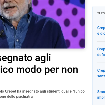
TI P
Crep
e dic
Crep
segnato agli
defi
unico modo per non
Crep
senz
lo Crepet ha insegnato agli studenti qual è "l'unico
Smar
one dello psichiatra
impr