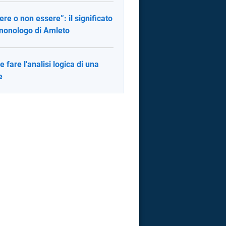
ere o non essere”: il significato
monologo di Amleto
 fare l'analisi logica di una
e