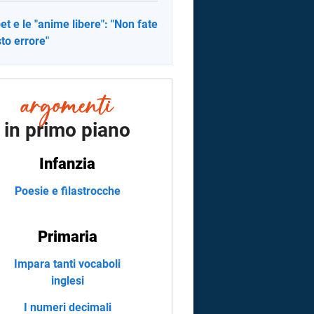
et e le "anime libere": "Non fate
to errore"
in primo piano
Infanzia
Poesie e filastrocche
Primaria
Impara tanti vocaboli
inglesi
I numeri decimali