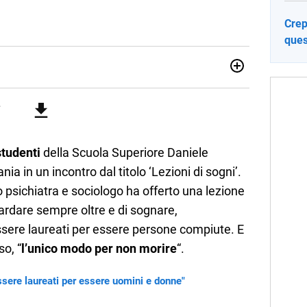
Crep
ques
no una giornalista pubblicista laureata in Scienze politiche.
a passione per la scrittura in un lavoro, e da lì non mi sono
 pane quotidiano, i libri la mia via per evadere e viaggiare con
studenti
della Scuola Superiore Daniele
nia in un incontro dal titolo ‘Lezioni di sogni’.
to psichiatra e sociologo ha offerto una lezione
uardare sempre oltre e di sognare,
sere laureati per essere persone compiute. E
so, “
l’unico modo per non morire
“.
ssere laureati per essere uomini e donne"