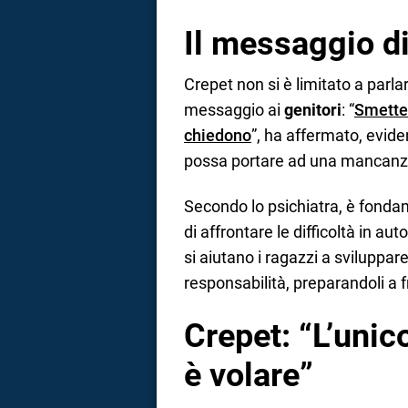
Il messaggio di
Crepet non si è limitato a parla
messaggio ai
genitori
: “
Smettet
chiedono
”, ha affermato, evid
possa portare ad una mancanza d
Secondo lo psichiatra, è fondame
di affrontare le difficoltà in au
si aiutano i ragazzi a sviluppar
responsabilità, preparandoli a f
Crepet: “L’uni
è volare”