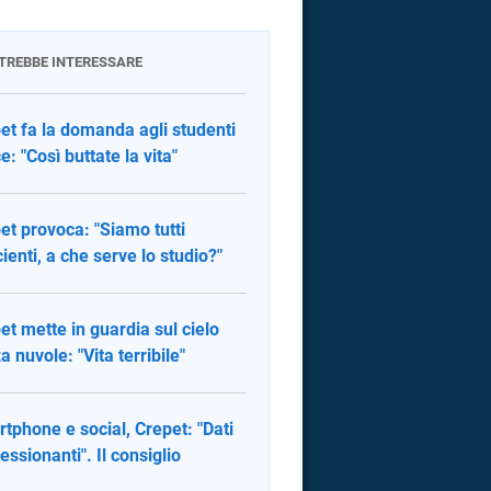
OTREBBE INTERESSARE
et fa la domanda agli studenti
e: "Così buttate la vita"
et provoca: "Siamo tutti
cienti, a che serve lo studio?"
et mette in guardia sul cielo
a nuvole: "Vita terribile"
tphone e social, Crepet: "Dati
essionanti". Il consiglio