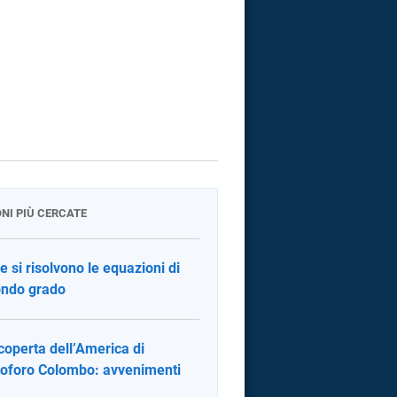
ONI PIÙ CERCATE
 si risolvono le equazioni di
ndo grado
coperta dell’America di
toforo Colombo: avvenimenti