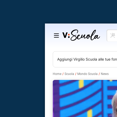
Cosa
Salta
vuoi
al
impar
contenuto
Aggiungi
Virgilio Scuola
alle tue fon
Home
Scuola
Mondo Scuola
News