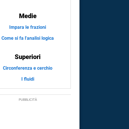
Medie
Impara le frazioni
Come si fa l'analisi logica
Superiori
Circonferenza e cerchio
I fluidi