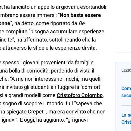
t ha lanciato un appello ai giovani, esortandoli
 sembrano essere immersi: “
Non basta essere
donne
“, ha detto, come riportato da
Be
one compiute “bisogna accumulare esperienze,
rivincite”, ha affermato, sottolineando che la
attraverso le sfide e le esperienze di vita.
 spesso i giovani provenienti da famiglie
na bolla di comodità, perdendo di vista il
LEZI
che: “A me non interessano i ricchi, ma quelli
a invitato gli studenti a rifuggire la “comfort
Come
rsi a grandi modelli come
Cristoforo Colombo
,
seco
 bisogno di scoprire il mondo. Lui “sapeva che
ha spiegato Crepet -, ma era convinto che non
La s
gnavi”. E oggi, ha aggiunto, “gli ignavi
Cris