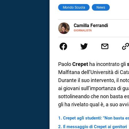
Mondo Scuola
News
a
correnze
E-
Camilla Ferrandi
MAIL
LINKEDIN
GIORNALISTA
Nata e cresciuta a Grosseto, so
Nel 2016 decido di trasformare l
più fermata. L’attualità è il mio
la mente.
Paolo
Crepet
ha incontrato gli
Malfitana dell’Università di Cata
Durante il suo intervento, il no
ai giovani sull’importanza di g
sottolineando che non basta es
gli ha rivelato qual è, a suo avvi
Crepet agli studenti: "Non basta e
Il messaggio di Crepet ai genitori