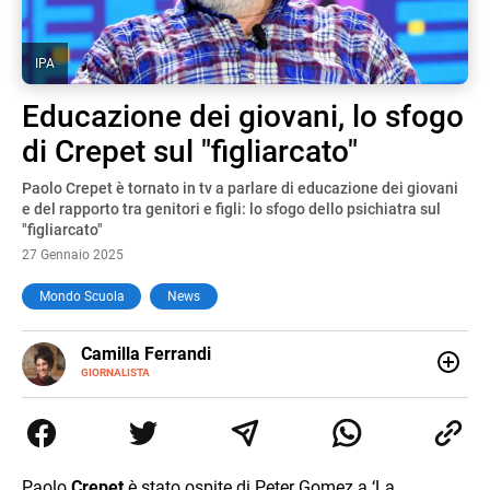
IPA
Educazione dei giovani, lo sfogo
di Crepet sul "figliarcato"
Paolo Crepet è tornato in tv a parlare di educazione dei giovani
e del rapporto tra genitori e figli: lo sfogo dello psichiatra sul
"figliarcato"
27 Gennaio 2025
Mondo Scuola
News
E-
Camilla Ferrandi
MAIL
LINKEDIN
GIORNALISTA
Nata e cresciuta a Grosseto, sono una giornalista
pubblicista laureata in Scienze politiche. Nel 2016 decido
di trasformare la passione per la scrittura in un lavoro, e
da lì non mi sono più fermata. L’attualità è il mio pane
quotidiano, i libri la mia via per evadere e viaggiare con la
Paolo
Crepet
è stato ospite di Peter Gomez a ‘La