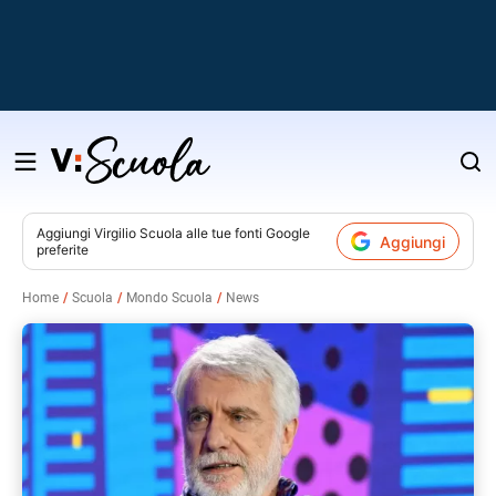
Salta
al
contenuto
Aggiungi
Virgilio Scuola
alle tue fonti Google
Aggiungi
preferite
v
Home
Scuola
Mondo Scuola
News
i