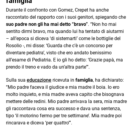
famiglia
Durante il confronto con Gomez, Crepet ha anche
raccontato del rapporto con i suoi genitori, spiegando che
suo padre non gli ha mai detto “bravo”
. “Non ho mai
sentito dirmi bravo, ma quando lui ha tentato di aiutarmi
– all’epoca si diceva ‘di sistemarti’ come le bottiglie del
Rosolio -, mi disse: ‘Guarda che c’è un concorso per
diventare pediatra’, visto che ero andato benissimo
all’esame di Pediatria. E io gli ho detto: ‘Grazie papà, ma
prendo il treno e vado da un’altra parte'”.
Sulla sua
educazione
ricevuta in
famiglia
, ha dichiarato:
“Mio padre faceva il giudice e mia madre il boia. Io ero
molto inquieto, e mia madre aveva capito che bisognava
mettere delle redini. Mio padre arrivava la sera, mia madre
gli raccontava cosa era successo e dava una sentenza,
tipo ‘il motorino fermo per tre settimane’. Mia madre poi
rincarava e diceva ‘per quattro'”.