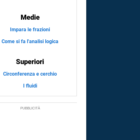
Medie
Impara le frazioni
Come si fa l'analisi logica
Superiori
Circonferenza e cerchio
I fluidi