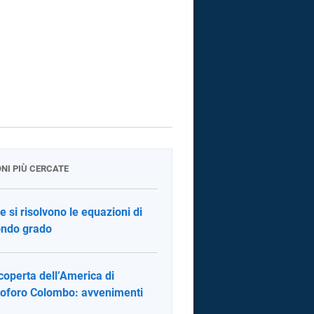
ONI PIÙ CERCATE
 si risolvono le equazioni di
ndo grado
coperta dell’America di
toforo Colombo: avvenimenti