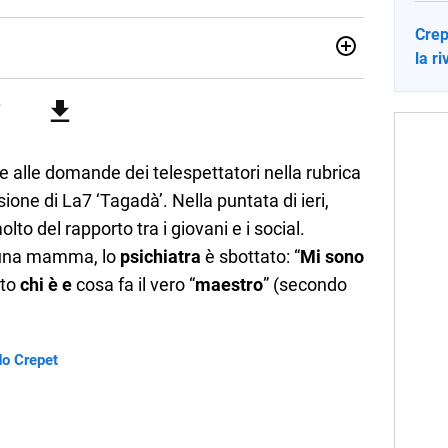
Crep
la r
no una giornalista pubblicista laureata in Scienze politiche.
a passione per la scrittura in un lavoro, e da lì non mi sono
 pane quotidiano, i libri la mia via per evadere e viaggiare con
e alle domande dei telespettatori nella rubrica
sione di La7 ‘Tagadà’. Nella puntata di ieri,
olto del rapporto tra i giovani e i social.
 una mamma, lo
psichiatra
è sbottato: “
Mi sono
ato
chi è e
cosa fa il vero “
maestro
” (secondo
do Crepet