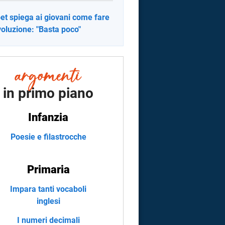
et spiega ai giovani come fare
ivoluzione: "Basta poco"
in primo piano
Infanzia
Poesie e filastrocche
Primaria
Impara tanti vocaboli
inglesi
I numeri decimali