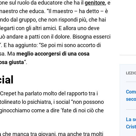
ione sul ruolo da educatore che ha il
genitore
, e
maestro che educa. “Il maestro – ha detto – è
endo dal gruppo, che non rispondi più, che hai
garti con gli altri amici. E allora uno deve
uò andare a patti con il dolore. Bisogna esserci
 E ha aggiunto: “Se poi mi sono accorto di
usa. Ma
meglio accorgersi di una cosa
cosa giusta
“.
LEZI
cial
Come
Crepet ha parlato molto del rapporto tra i
seco
olineato lo psichiatra, i social “non possono
inginocchiamo come a dire ‘fate di noi ciò che
La s
Cris
a che manca tra giovani, ma anche tra molti