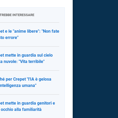
OTREBBE INTERESSARE
et e le "anime libere": "Non fate
to errore"
et mette in guardia sul cielo
a nuvole: "Vita terribile"
hé per Crepet "l'IA è gelosa
'intelligenza umana"
et mette in guardia genitori e
: occhio alla familiarità