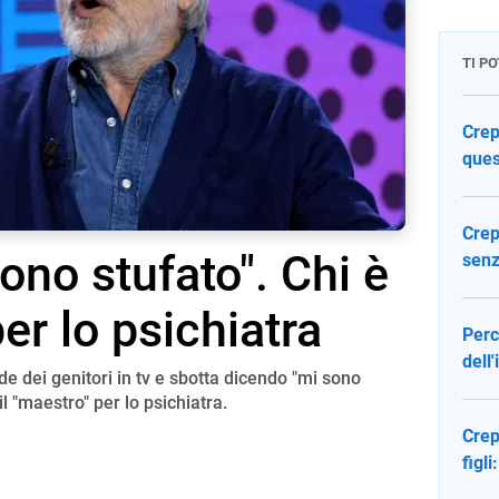
TI P
Crep
ques
Crep
ono stufato". Chi è
senz
per lo psichiatra
Perc
dell
 dei genitori in tv e sbotta dicendo "mi sono
 il "maestro" per lo psichiatra.
Crep
figli