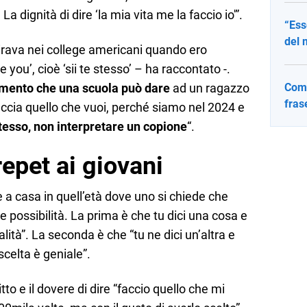
 La dignità di dire ‘la mia vita me la faccio io'”.
“Ess
del 
girava nei college americani quando ero
e you’, cioè ‘sii te stesso’ – ha raccontato -.
amento che una scuola può dare
ad un ragazzo
Come
fras
ccia quello che vuoi, perché siamo nel 2024 e
stesso, non interpretare un copione
“.
repet ai giovani
a casa in quell’età dove uno si chiede che
 possibilità. La prima è che tu dici una cosa e
ità”. La seconda è che “tu ne dici un’altra e
scelta è geniale”.
itto e il dovere di dire “faccio quello che mi