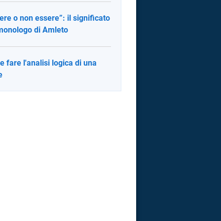
ere o non essere”: il significato
monologo di Amleto
 fare l'analisi logica di una
e