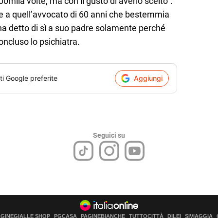
0mila volte, ma con il gusto di averlo scelto”.
e a quell’avvocato di 60 anni che bestemmia
 ha detto di sì a suo padre solamente perché
oncluso lo psichiatra.
ti Google preferite
Aggiungi
Seguici su
AGINEGIALLE SHOP
PGCASA
PAGINEBIANCHE
TUTTOCITTÀ
DILEI
SIVIAGGIA