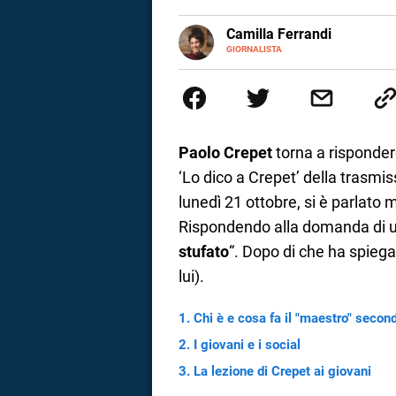
a
E-
Camilla Ferrandi
MAIL
LINKEDIN
GIORNALISTA
Nata e cresciuta a Grosseto, so
correnze
Nel 2016 decido di trasformare l
più fermata. L’attualità è il mio
la mente.
Paolo
Crepet
torna a risponder
‘Lo dico a Crepet’ della trasmis
lunedì 21 ottobre, si è parlato m
Rispondendo alla domanda di
stufato
“. Dopo di che ha spieg
lui).
Chi è e cosa fa il "maestro" secon
I giovani e i social
La lezione di Crepet ai giovani