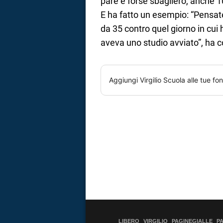
pare e forse sbaglierò, anche 10
E ha fatto un esempio: “Pensat
da 35 contro quel giorno in cui
aveva uno studio avviato”, ha c
Aggiungi
Virgilio Scuola
alle tue fon
LIBERO
VIRGILIO
PAGINEGIALLE
P