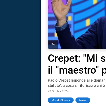
IPA
Crepet: "Mi s
il "maestro" 
Paolo Crepet risponde alle domande
stufato": a cosa si riferisce e chi è
22 Ottobre 2024
i
Mondo Scuola
News
tografico