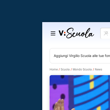
Cosa
Salta
vuoi
al
impar
contenuto
Aggiungi
Virgilio Scuola
alle tue fon
Home
Scuola
Mondo Scuola
News