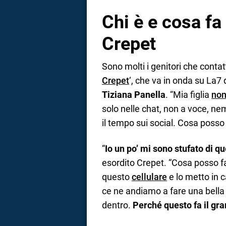
Chi è e cosa fa
Crepet
Sono molti i genitori che contat
Crepet
‘, che va in onda su La7
Tiziana Panella
. “Mia figlia
non
solo nelle chat, non a voce, 
il tempo sui social. Cosa posso
“
Io un po’ mi sono stufato di q
esordito Crepet. “Cosa posso f
questo
cellulare
e lo metto in c
ce ne andiamo a fare una bella 
dentro.
Perché questo fa il gr