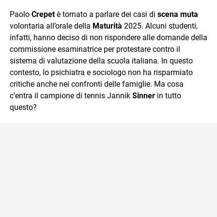
quotidiano, i libri la mia via per evadere e viaggiare con la
Paolo
Crepet
è tornato a parlare dei casi di
scena muta
mente.
volontaria all’orale della
Maturità
2025. Alcuni studenti,
infatti, hanno deciso di non rispondere alle domande della
commissione esaminatrice per protestare contro il
sistema di valutazione della scuola italiana. In questo
contesto, lo psichiatra e sociologo non ha risparmiato
critiche anche nei confronti delle famiglie. Ma cosa
c’entra il campione di tennis Jannik
Sinner
in tutto
questo?