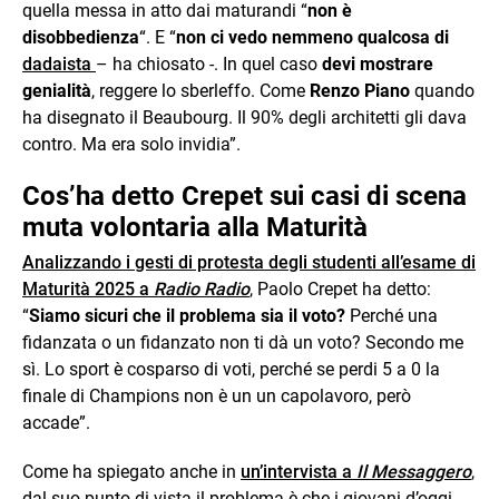
quella messa in atto dai maturandi “
non è
disobbedienza
“. E “
non ci vedo nemmeno qualcosa di
dadaista
– ha chiosato -. In quel caso
devi mostrare
genialità
, reggere lo sberleffo. Come
Renzo Piano
quando
ha disegnato il Beaubourg. Il 90% degli architetti gli dava
contro. Ma era solo invidia”.
Cos’ha detto Crepet sui casi di scena
muta volontaria alla Maturità
Analizzando i gesti di protesta degli studenti all’esame di
Maturità 2025 a
Radio Radio
, Paolo Crepet ha detto:
“
Siamo sicuri che il problema sia il voto?
Perché una
fidanzata o un fidanzato non ti dà un voto? Secondo me
sì. Lo sport è cosparso di voti, perché se perdi 5 a 0 la
finale di Champions non è un un capolavoro, però
accade”.
Come ha spiegato anche in
un’intervista a
Il Messaggero
,
dal suo punto di vista il problema è che i giovani d’oggi