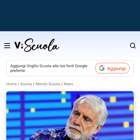
Salta
al
contenuto
Aggiungi
Virgilio Scuola
alle tue fonti Google
Aggiungi
preferite
v
Home
Scuola
Mondo Scuola
News
i