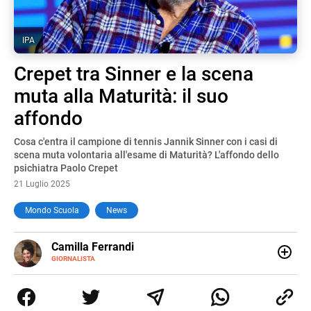
IPA
Crepet tra Sinner e la scena
muta alla Maturità: il suo
affondo
Cosa c'entra il campione di tennis Jannik Sinner con i casi di
scena muta volontaria all'esame di Maturità? L'affondo dello
psichiatra Paolo Crepet
21 Luglio 2025
Mondo Scuola
News
E-
Camilla Ferrandi
MAIL
LINKEDIN
GIORNALISTA
Nata e cresciuta a Grosseto, sono una giornalista
pubblicista laureata in Scienze politiche. Nel 2016 decido
di trasformare la passione per la scrittura in un lavoro, e
da lì non mi sono più fermata. L’attualità è il mio pane