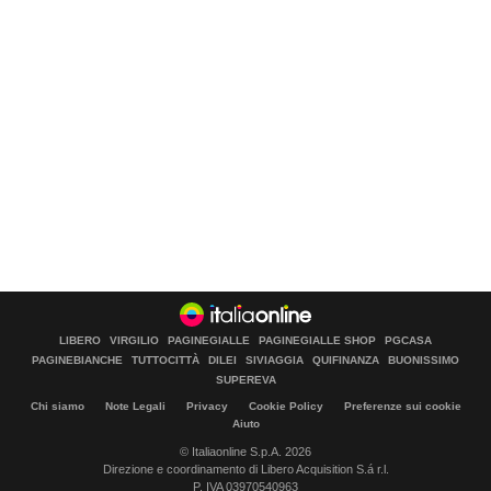
LIBERO
VIRGILIO
PAGINEGIALLE
PAGINEGIALLE SHOP
PGCASA
PAGINEBIANCHE
TUTTOCITTÀ
DILEI
SIVIAGGIA
QUIFINANZA
BUONISSIMO
SUPEREVA
Chi siamo
Note Legali
Privacy
Cookie Policy
Preferenze sui cookie
Aiuto
© Italiaonline S.p.A. 2026
Direzione e coordinamento di Libero Acquisition S.á r.l.
P. IVA 03970540963