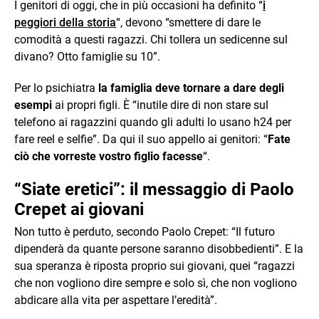
I genitori di oggi, che in più occasioni ha definito “
i
peggiori della storia
“, devono “smettere di dare le
comodità a questi ragazzi. Chi tollera un sedicenne sul
divano? Otto famiglie su 10”.
Per lo psichiatra
la famiglia deve tornare a dare degli
esempi
ai propri figli. È “inutile dire di non stare sul
telefono ai ragazzini quando gli adulti lo usano h24 per
fare reel e selfie”. Da qui il suo appello ai genitori: “
Fate
ciò che vorreste vostro figlio facesse
“.
“Siate eretici”: il messaggio di Paolo
Crepet ai giovani
Non tutto è perduto, secondo Paolo Crepet: “Il futuro
dipenderà da quante persone saranno disobbedienti”. E la
sua speranza è riposta proprio sui giovani, quei “ragazzi
che non vogliono dire sempre e solo sì, che non vogliono
abdicare alla vita per aspettare l’eredità”.