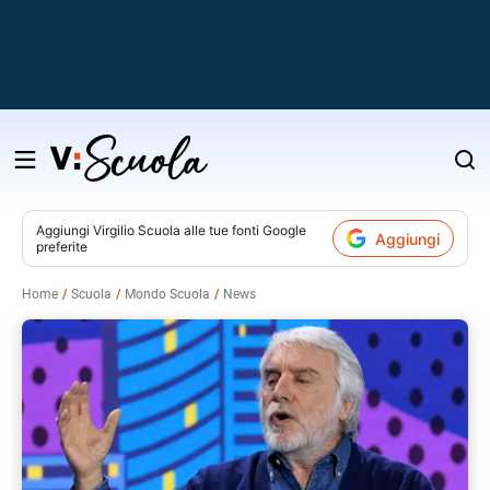
Salta
al
contenuto
Aggiungi
Virgilio Scuola
alle tue fonti Google
Aggiungi
preferite
v
Home
Scuola
Mondo Scuola
News
i