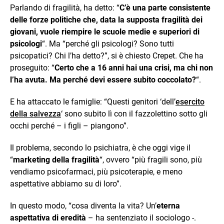
Parlando di fragilità, ha detto: “
C’è una parte consistente
delle forze politiche che, data la supposta fragilità dei
giovani, vuole riempire le scuole medie e superiori di
psicologi
“. Ma “perché gli psicologi? Sono tutti
psicopatici? Chi l’ha detto?”, si è chiesto Crepet. Che ha
proseguito: “
Certo che a 16 anni hai una crisi, ma chi non
l’ha avuta. Ma perché devi essere subito coccolato?
“.
E ha attaccato le famiglie: “Questi genitori ‘dell’
esercito
della salvezza
‘ sono subito lì con il fazzolettino sotto gli
occhi perché – i figli – piangono”.
Il problema, secondo lo psichiatra, è che oggi vige il
“
marketing della fragilità
“, ovvero “più fragili sono, più
vendiamo psicofarmaci, più psicoterapie, e meno
aspettative abbiamo su di loro”.
In questo modo, “cosa diventa la vita? Un’
eterna
aspettativa di eredità
– ha sentenziato il sociologo -.