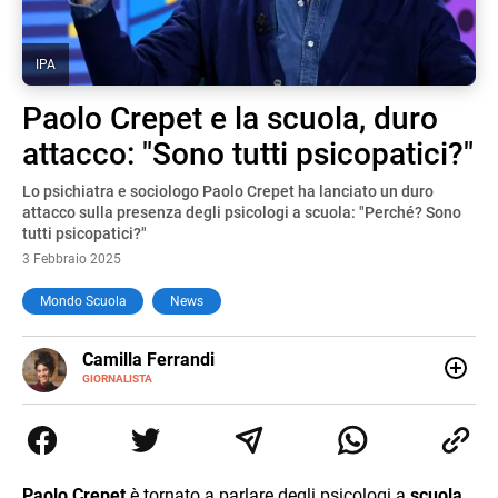
IPA
Paolo Crepet e la scuola, duro
attacco: "Sono tutti psicopatici?"
Lo psichiatra e sociologo Paolo Crepet ha lanciato un duro
attacco sulla presenza degli psicologi a scuola: "Perché? Sono
tutti psicopatici?"
3 Febbraio 2025
Mondo Scuola
News
E-
Camilla Ferrandi
MAIL
LINKEDIN
GIORNALISTA
Nata e cresciuta a Grosseto, sono una giornalista
pubblicista laureata in Scienze politiche. Nel 2016 decido
di trasformare la passione per la scrittura in un lavoro, e
da lì non mi sono più fermata. L’attualità è il mio pane
quotidiano, i libri la mia via per evadere e viaggiare con la
Paolo Crepet
è tornato a parlare degli psicologi a
scuola
.