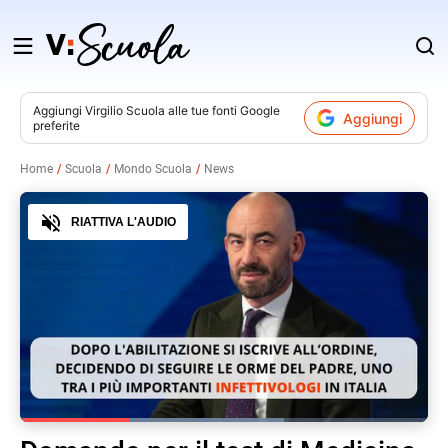
Salta
al
contenuto
Aggiungi
Virgilio Scuola
alle tue fonti Google
Aggiungi
preferite
v
Home
Scuola
Mondo Scuola
News
i
Audio
RIATTIVA L'AUDIO
Loaded
:
64.76%