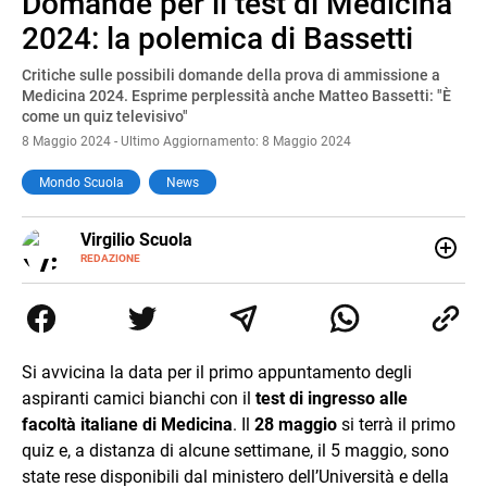
Domande per il test di Medicina
Pause
Unmute
2024: la polemica di Bassetti
Critiche sulle possibili domande della prova di ammissione a
Medicina 2024. Esprime perplessità anche Matteo Bassetti: "È
come un quiz televisivo"
8 Maggio 2024 - Ultimo Aggiornamento: 8 Maggio 2024
Mondo Scuola
News
E-
Virgilio Scuola
MAIL
INSTAGRAM
REDAZIONE
ALTRI
Virgilio Scuola è un progetto di Italiaonline nato a
SITI
settembre 2023, che ha l’obiettivo di supportare
nell’apprendimento gli studenti di ogni ordine e grado
scolastico: un hub dedicato non solo giovani studenti, ma
anche genitori e insegnanti con più di 1.500 lezioni ed
Si avvicina la data per il primo appuntamento degli
esercizi online, video di approfondimento e infografiche.
aspiranti camici bianchi con il
test di ingresso alle
Ogni lezione è pensata e realizzata da docenti esperti
della propria materia che trattano tutti gli argomenti
facoltà italiane di Medicina
. Il
28 maggio
si terrà il primo
affrontati dagli studenti durante il percorso scolastico,
quiz e, a distanza di alcune settimane, il 5 maggio, sono
anche quelli più ostici, con un linguaggio semplice e
state rese disponibili dal ministero dell’Università e della
immediato e l'ausilio di contenuti multimediali a supporto