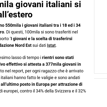
ila giovani italiani si
all’estero
o 550mila i giovani italiani tra i 18 ed i 34
ero
. Di questi, 100mila si sono trasferiti nel
porto ‘
I giovani e la scelta di trasferirsi
dazione Nord Est
sui dati
Istat
.
simo lasso di tempo i
rientri sono stati
vo effettivo si attesta a 377mila giovani in
to nel report, per ogni ragazzo che è arrivato
o italiani hanno fatto le valigie e sono andati
ì all’ultimo posto in Europa per attrazione di
di europei, contro il 34% della Svizzera e il 32%