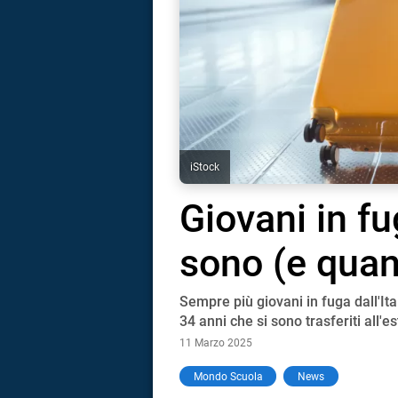
iStock
Giovani in fug
sono (e quant
Sempre più giovani in fuga dall'Ital
34 anni che si sono trasferiti all'e
11 Marzo 2025
i
Mondo Scuola
News
tografico