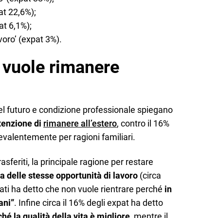
at 22,6%);
at 6,1%);
voro’ (expat 3%).
 vuole rimanere
el futuro e condizione professionale spiegano
tenzione di
rimanere all’estero
, contro il 16%
prevalentemente per ragioni familiari.
asferiti, la principale ragione per restare
a delle stesse opportunità di lavoro
(circa
stati ha detto che non vuole rientrare perché
in
ani”
. Infine circa il 16% degli expat ha detto
ché la qualità della vita è migliore
, mentre il