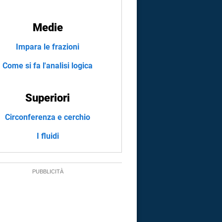
Medie
Impara le frazioni
Come si fa l'analisi logica
Superiori
Circonferenza e cerchio
I fluidi