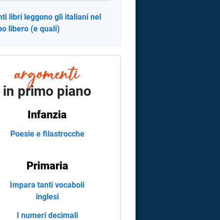
i libri leggono gli italiani nel
o libero (e quali)
in primo piano
Infanzia
Poesie e filastrocche
Primaria
Impara tanti vocaboli
inglesi
I numeri decimali