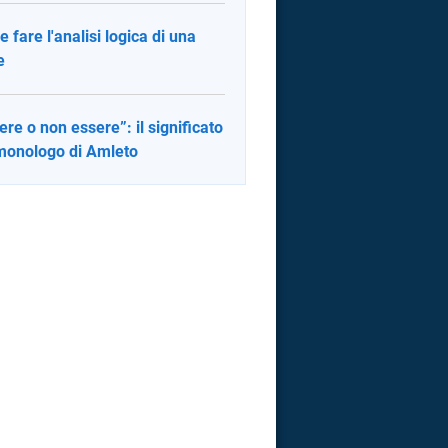
 fare l'analisi logica di una
e
ere o non essere”: il significato
monologo di Amleto