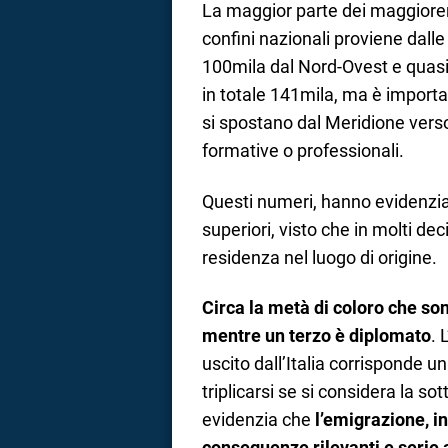
La maggior parte dei maggiorenn
confini nazionali proviene dalle 
100mila dal Nord-Ovest e quasi
in totale 141mila, ma è importa
si spostano dal Meridione verso
formative o professionali.
Questi numeri, hanno evidenzia
superiori, visto che in molti de
residenza nel luogo di origine.
Circa la metà di coloro che so
mentre un terzo è diplomato
. 
uscito dall’Italia corrisponde u
triplicarsi se si considera la sott
evidenzia che
l’emigrazione, i
conseguenze rilevanti e serie