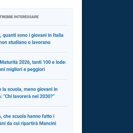
OTREBBE INTERESSARE
, quanti sono i giovani in Italia
non studiano o lavorano
 Maturità 2026, tanti 100 e lode:
oni migliori e peggiori
 la scuola, meno giovani in
ia: "Chi lavorerà nel 2030?”
ia, che scuola hanno fatto i
ani da cui ripartirà Mancini