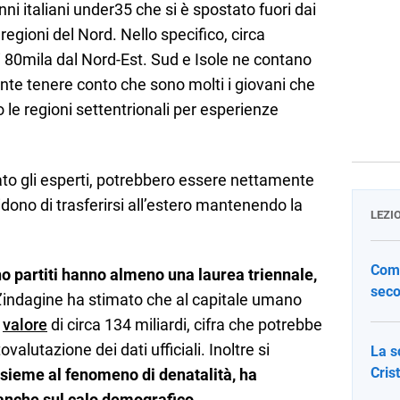
i italiani under35 che si è spostato fuori dai
regioni del Nord. Nello specifico, circa
 80mila dal Nord-Est. Sud e Isole ne contano
nte tenere conto che sono molti i giovani che
 le regioni settentrionali per esperienze
to gli esperti, potrebbero essere nettamente
cidono di trasferirsi all’estero mantenendo la
LEZI
Come
no partiti hanno almeno una laurea triennale,
seco
L’indagine ha stimato che al capitale umano
n
valore
di circa 134 miliardi, cifra che potrebbe
ovalutazione dei dati ufficiali. Inoltre si
La s
Cris
nsieme al fenomeno di denatalità, ha
 anche sul calo demografico
.