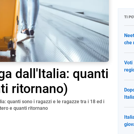
TI P
Neet
che 
Voti
a dall'Italia: quanti
regi
i ritornano)
Dopo
Ital
ia: quanti sono i ragazzi e le ragazze tra i 18 ed i
stero e quanti ritornano
Ital
giov