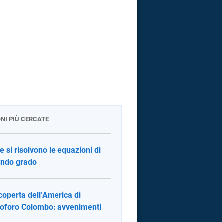
ONI PIÙ CERCATE
 si risolvono le equazioni di
ndo grado
coperta dell’America di
toforo Colombo: avvenimenti