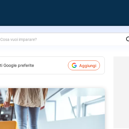
are?
ti Google preferite
Aggiungi