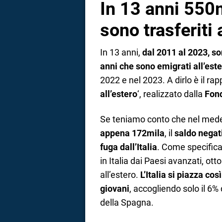
In 13 anni 550m
sono trasferiti 
In 13 anni,
dal 2011 al 2023, son
anni che sono emigrati all’est
2022 e nel 2023. A dirlo è il rap
all’estero
‘, realizzato dalla
Fon
Se teniamo conto che nel mede
appena 172mila
, il
saldo negati
fuga dall’Italia
. Come specifica
in Italia dai Paesi avanzati, ott
all’estero.
L’Italia si piazza cos
giovani
, accogliendo solo il 6% 
della Spagna.