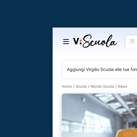
Cosa
Salta
vuoi
al
impar
contenuto
Aggiungi
Virgilio Scuola
alle tue fon
Home
Scuola
Mondo Scuola
News