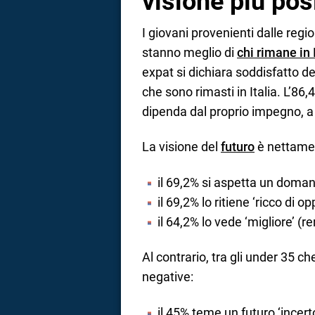
visione più posi
I giovani provenienti dalle regio
stanno meglio di
chi rimane in 
expat si dichiara soddisfatto del
che sono rimasti in Italia. L’86,
dipenda dal proprio impegno, a 
La visione del
futuro
è nettament
il 69,2% si aspetta un domani
il 69,2% lo ritiene ‘ricco di 
il 64,2% lo vede ‘migliore’ (
Al contrario, tra gli under 35 ch
negative:
il 45% teme un futuro ‘incert