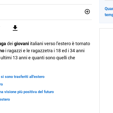
Quant
temp
no una giornalista pubblicista laureata in Scienze politiche.
a passione per la scrittura in un lavoro, e da lì non mi sono
 pane quotidiano, i libri la mia via per evadere e viaggiare con
uga
dei
giovani
italiani verso l’estero è tornato
no
i ragazzi e le ragazzetra i 18 ed i 34 anni
 ultimi 13 anni e quanti sono quelli che
si sono trasferiti all'estero
ro
una visione più positiva del futuro
estero