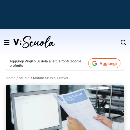
Salta
al
contenuto
Aggiungi
Virgilio Scuola
alle tue fonti Google
Aggiungi
preferite
v
Home
Scuola
Mondo Scuola
News
i