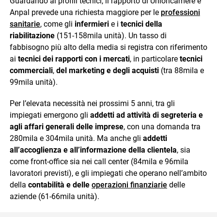
Guardando ai profili tecnici, il rapporto di Unioncamere e
Anpal prevede una richiesta maggiore per le
professioni
sanitarie
, come gli
infermieri
e i
tecnici della
riabilitazione
(151-158mila unità). Un tasso di
fabbisogno più alto della media si registra con riferimento
ai
tecnici dei rapporti con i mercati
, in particolare
tecnici
commerciali
,
del marketing e degli acquisti
(tra 88mila e
99mila unità).
Per l’elevata necessità nei prossimi 5 anni, tra gli
impiegati emergono gli
addetti ad attività di segreteria e
agli affari generali delle imprese
, con una domanda tra
280mila e 304mila unità. Ma anche gli
addetti
all’accoglienza e all’informazione della clientela
, sia
come front-office sia nei call center (84mila e 96mila
lavoratori previsti), e gli impiegati che operano nell’ambito
della
contabilità e delle
operazioni finanziarie
delle
aziende (61-66mila unità).