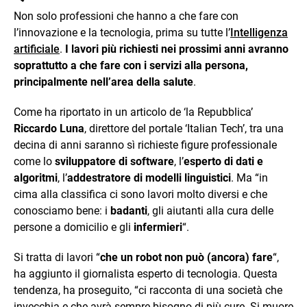
Non solo professioni che hanno a che fare con
l’innovazione e la tecnologia, prima su tutte l’
Intelligenza
artificiale
.
I lavori più richiesti nei prossimi anni avranno
soprattutto a che fare con i servizi alla persona,
principalmente nell’area della salute
.
Come ha riportato in un articolo de ‘la Repubblica’
Riccardo Luna
, direttore del portale ‘Italian Tech’, tra una
decina di anni saranno sì richieste figure professionale
come lo
sviluppatore di software
, l’
esperto di dati e
algoritmi
, l’
addestratore di modelli linguistici
. Ma “in
cima alla classifica ci sono lavori molto diversi e che
conosciamo bene: i
badanti
, gli aiutanti alla cura delle
persone a domicilio e gli
infermieri
“.
Si tratta di lavori “
che un robot non può (ancora) fare
“,
ha aggiunto il giornalista esperto di tecnologia. Questa
tendenza, ha proseguito, “ci racconta di una società che
invecchia e che avrà sempre bisogno di più cure. Si muore