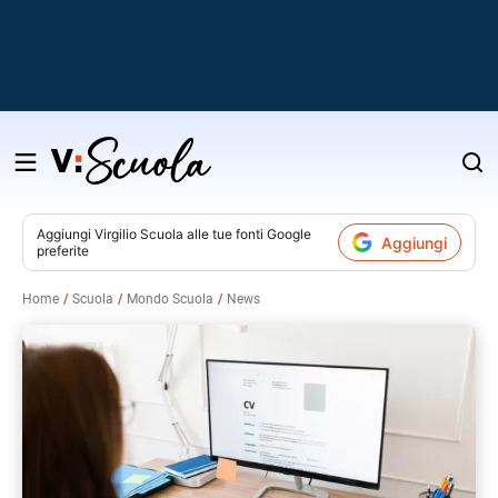
Salta
al
contenuto
Aggiungi
Virgilio Scuola
alle tue fonti Google
Aggiungi
preferite
v
Home
Scuola
Mondo Scuola
News
i