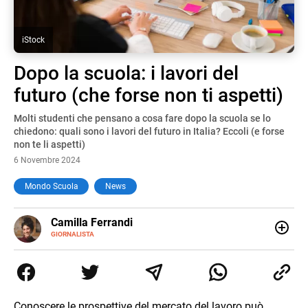
iStock
Dopo la scuola: i lavori del
futuro (che forse non ti aspetti)
Molti studenti che pensano a cosa fare dopo la scuola se lo
chiedono: quali sono i lavori del futuro in Italia? Eccoli (e forse
non te li aspetti)
6 Novembre 2024
Mondo Scuola
News
E-
Camilla Ferrandi
MAIL
LINKEDIN
GIORNALISTA
Nata e cresciuta a Grosseto, sono una giornalista
pubblicista laureata in Scienze politiche. Nel 2016 decido
di trasformare la passione per la scrittura in un lavoro, e
da lì non mi sono più fermata. L’attualità è il mio pane
quotidiano, i libri la mia via per evadere e viaggiare con la
Conoscere le prospettive del mercato del lavoro può