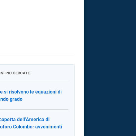
ONI PIÙ CERCATE
 si risolvono le equazioni di
ndo grado
coperta dell’America di
toforo Colombo: avvenimenti