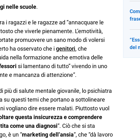
gi nelle scuole
.
Come
fras
ra i ragazzi e le ragazze ad “annacquare le
ttosto che viverle pienamente. L’emotività,
portate promuovere un sano modo di volersi
“Ess
del 
erto ha osservato che i
genitori
, che
uida nella formazione anche emotiva delle
fessori
si lamentano di tutto” vivendo in uno
nte e mancanza di attenzione”.
di più di salute mentale giovanile, lo psichiatra
a su questi temi che portano a sottolineare
i vogliano dire essere malati. Piuttosto vuol
oltare questa insicurezza e comprendere
stita come una diagnosi
“. Ciò che si sta
go, è un “
marketing dell’ansia
“, che “dà lavoro