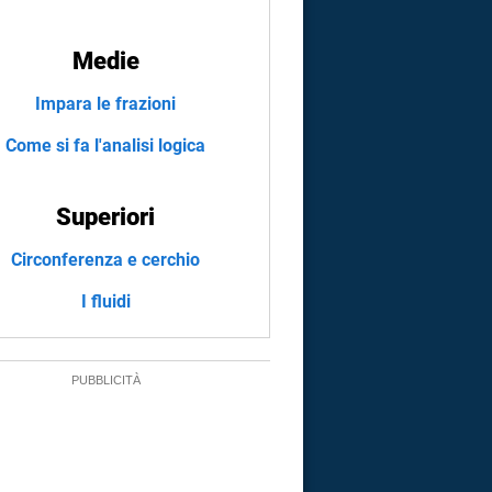
Medie
Impara le frazioni
Come si fa l'analisi logica
Superiori
Circonferenza e cerchio
I fluidi