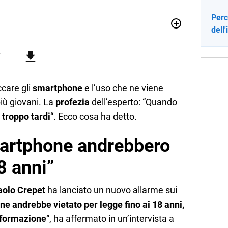
Perc
dell
no una giornalista pubblicista laureata in Scienze politiche.
a passione per la scrittura in un lavoro, e da lì non mi sono
 pane quotidiano, i libri la mia via per evadere e viaggiare con
ccare gli
smartphone
e l’uso che ne viene
più giovani. La
profezia
dell’esperto: “Quando
 troppo tardi
“. Ecco cosa ha detto.
martphone andrebbero
18 anni”
aolo Crepet
ha lanciato un nuovo allarme sui
ne andrebbe vietato per legge fino ai 18 anni,
a formazione
“, ha affermato in un’intervista a