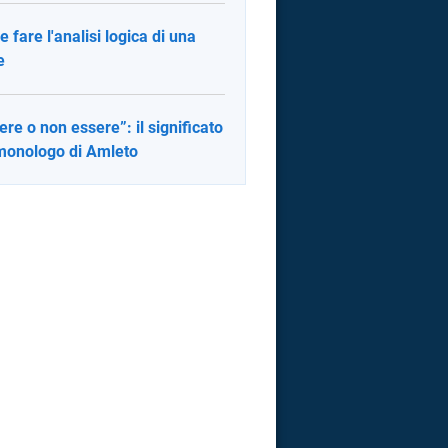
 fare l'analisi logica di una
e
ere o non essere”: il significato
monologo di Amleto