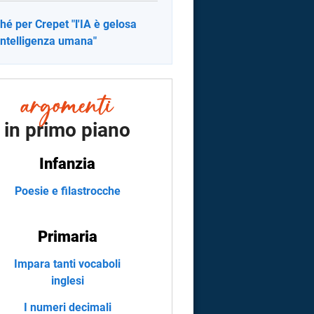
hé per Crepet "l'IA è gelosa
'intelligenza umana"
in primo piano
Infanzia
Poesie e filastrocche
Primaria
Impara tanti vocaboli
inglesi
I numeri decimali