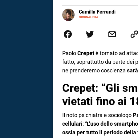
a
E-
Camilla Ferrandi
MAIL
LINKEDIN
GIORNALISTA
Nata e cresciuta a Grosseto, so
correnze
Nel 2016 decido di trasformare l
più fermata. L’attualità è il mio
la mente.
Paolo
Crepet
è tornato ad atta
fatto, soprattutto da parte dei 
ne prenderemo coscienza
sarà
Crepet: “Gli s
vietati fino ai 
Il noto psichiatra e sociologo
P
cellulari
: “
L’uso dello smartpho
ossia per tutto il periodo dell