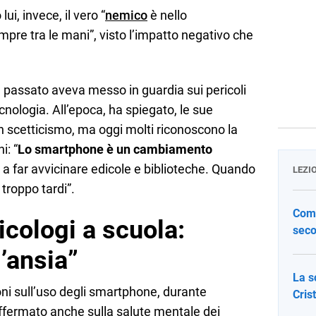
i, invece, il vero “
nemico
è nello
re tra le mani”, visto l’impatto negativo che
 passato aveva messo in guardia sui pericoli
ecnologia. All’epoca, ha spiegato, le sue
n scetticismo, ma oggi molti riconoscono la
i: “
Lo smartphone è un cambiamento
a far avvicinare edicole e biblioteche. Quando
LEZI
roppo tardi”.
Come
icologi a scuola:
seco
’ansia”
La s
ni sull’uso degli smartphone, durante
Cris
soffermato anche sulla salute mentale dei