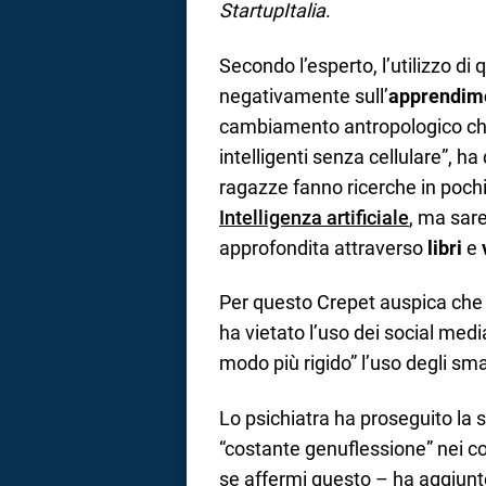
StartupItalia
.
Secondo l’esperto, l’utilizzo di 
negativamente sull’
apprendim
cambiamento antropologico che a
intelligenti senza cellulare”, h
ragazze fanno ricerche in poch
Intelligenza artificiale
, ma sar
approfondita attraverso
libri
e
Per questo Crepet auspica che 
ha vietato l’uso dei social med
modo più rigido” l’uso degli sma
Lo psichiatra ha proseguito la s
“costante genuflessione” nei co
se affermi questo – ha aggiunt