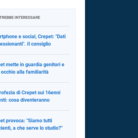
OTREBBE INTERESSARE
tphone e social, Crepet: "Dati
essionanti". Il consiglio
et mette in guardia genitori e
: occhio alla familiarità
rofezia di Crepet sui 16enni
enti: cosa diventeranno
et provoca: "Siamo tutti
cienti, a che serve lo studio?"