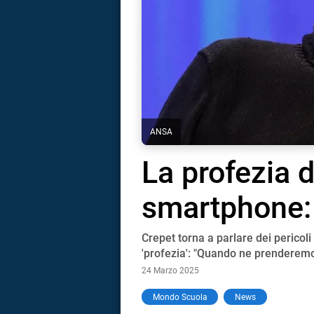
ANSA
La profezia d
smartphone: 
Crepet torna a parlare dei pericoli
'profezia': "Quando ne prenderemo
24 Marzo 2025
i
Mondo Scuola
News
tografico