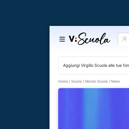
Cosa
Salta
vuoi
al
impar
contenuto
Aggiungi
Virgilio Scuola
alle tue fon
Home
Scuola
Mondo Scuola
News