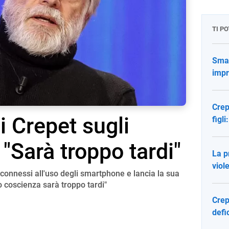
TI P
Smar
impr
Crep
i Crepet sugli
figli
"Sarà troppo tardi"
La p
viol
 connessi all'uso degli smartphone e lancia la sua
 coscienza sarà troppo tardi"
Crep
defi