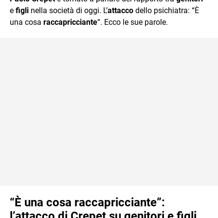
mente.
e
figli
nella società di oggi. L’
attacco
dello psichiatra: “È
una cosa
raccapricciante
“. Ecco le sue parole.
“È una cosa raccapricciante”:
l’attacco di Crepet su genitori e figli