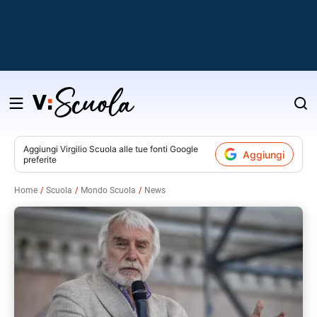
Salta
al
contenuto
Aggiungi
Virgilio Scuola
alle tue fonti Google
Aggiungi
preferite
v
Home
Scuola
Mondo Scuola
News
i