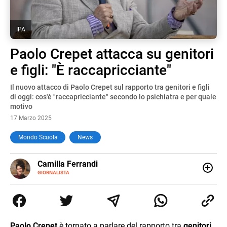
IPA
Paolo Crepet attacca su genitori
e figli: "È raccapricciante"
Il nuovo attacco di Paolo Crepet sul rapporto tra genitori e figli
di oggi: cos'è "raccapricciante" secondo lo psichiatra e per quale
motivo
17 Marzo 2025
Mondo Scuola
News
E-
Camilla Ferrandi
MAIL
LINKEDIN
GIORNALISTA
Nata e cresciuta a Grosseto, sono una giornalista
pubblicista laureata in Scienze politiche. Nel 2016 decido
di trasformare la passione per la scrittura in un lavoro, e
da lì non mi sono più fermata. L’attualità è il mio pane
quotidiano, i libri la mia via per evadere e viaggiare con la
Paolo Crepet
è tornato a parlare del rapporto tra
genitori