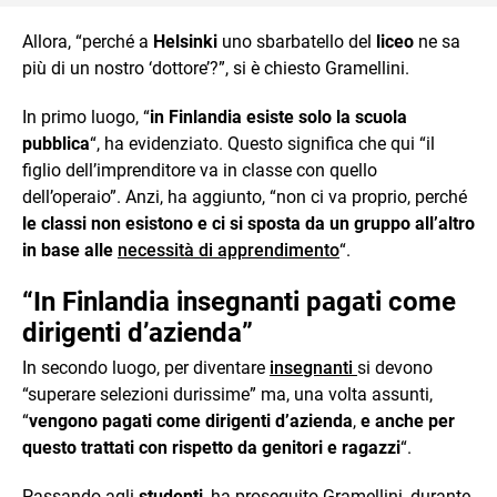
Allora, “perché a
Helsinki
uno sbarbatello del
liceo
ne sa
più di un nostro ‘dottore’?”, si è chiesto Gramellini.
In primo luogo, “
in Finlandia esiste solo la scuola
pubblica
“, ha evidenziato. Questo significa che qui “il
figlio dell’imprenditore va in classe con quello
dell’operaio”. Anzi, ha aggiunto, “non ci va proprio, perché
le classi non esistono e ci si sposta da un gruppo all’altro
in base alle
necessità di apprendimento
“.
“In Finlandia insegnanti pagati come
dirigenti d’azienda”
In secondo luogo, per diventare
insegnanti
si devono
“superare selezioni durissime” ma, una volta assunti,
“
vengono pagati come dirigenti d’azienda
,
e anche per
questo trattati con rispetto da genitori e ragazzi
“.
Passando agli
studenti
, ha proseguito Gramellini, durante