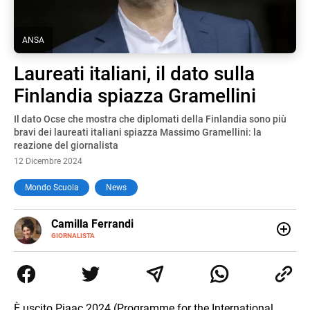
ANSA
Laureati italiani, il dato sulla
Finlandia spiazza Gramellini
Il dato Ocse che mostra che diplomati della Finlandia sono più
bravi dei laureati italiani spiazza Massimo Gramellini: la
reazione del giornalista
12 Dicembre 2024
Mondo Scuola
News
E-
Camilla Ferrandi
MAIL
LINKEDIN
GIORNALISTA
Nata e cresciuta a Grosseto, sono una giornalista
pubblicista laureata in Scienze politiche. Nel 2016 decido
di trasformare la passione per la scrittura in un lavoro, e
da lì non mi sono più fermata. L’attualità è il mio pane
quotidiano, i libri la mia via per evadere e viaggiare con la
È uscito Piaac 2024 (Programme for the International