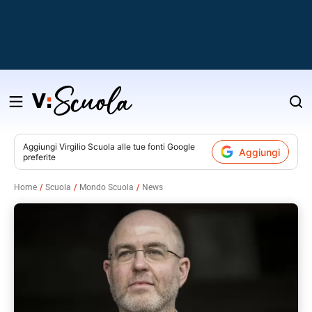
Salta
al
contenuto
Aggiungi
Virgilio Scuola
alle tue fonti Google
Aggiungi
preferite
v
Home
Scuola
Mondo Scuola
News
i