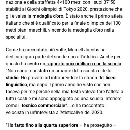
nazionale della staffetta 4×100 metri con i suoi 37″50
stabiliti ai Giochi olimpici di Tokyo 2020, prestazione che
gli è valsa la
medaglia d’oro
. È stato anche il primo atleta
italiano che si è qualificato per la finale olimpica dei 100
metri piani maschili, vincendo la medaglia d’oro nella
specialità.
Come ha raccontato più volte, Marcell Jacobs ha
dedicato gran parte del suo tempo all’atletica. Anche per
questo ha avuto un
rapporto poco idilliaco con la scuola
:
“Non sono mai stato un amante della scuola e dello
studio
. Ho provato ad intraprendere la strada del
liceo
linguistico
, ma dopo il primo anno ho visto che non
faceva per me perché nella mia testa volevo fare l’atleta a
tutti i costi e mi sono appoggiato ad una scuola inferiore
come il
tecnico commerciale
“. Lo ha raccontato il
velocista in un’intervista a ‘Atleticalive’ del 2020.
“
Ho fatto fino alla quarta superiore
– ha proseguito –