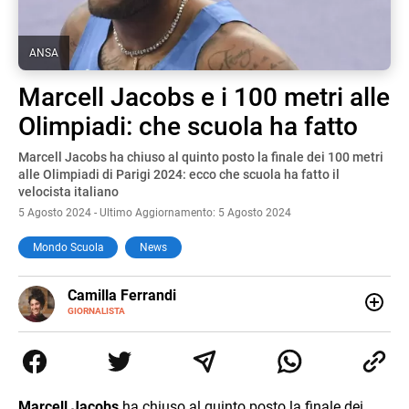
ANSA
Marcell Jacobs e i 100 metri alle
Olimpiadi: che scuola ha fatto
Marcell Jacobs ha chiuso al quinto posto la finale dei 100 metri
alle Olimpiadi di Parigi 2024: ecco che scuola ha fatto il
velocista italiano
5 Agosto 2024 - Ultimo Aggiornamento: 5 Agosto 2024
Mondo Scuola
News
E-
Camilla Ferrandi
MAIL
LINKEDIN
GIORNALISTA
Nata e cresciuta a Grosseto, sono una giornalista
pubblicista laureata in Scienze politiche. Nel 2016 decido
di trasformare la passione per la scrittura in un lavoro, e
da lì non mi sono più fermata. L’attualità è il mio pane
quotidiano, i libri la mia via per evadere e viaggiare con la
Marcell Jacobs
ha chiuso al quinto posto la finale dei