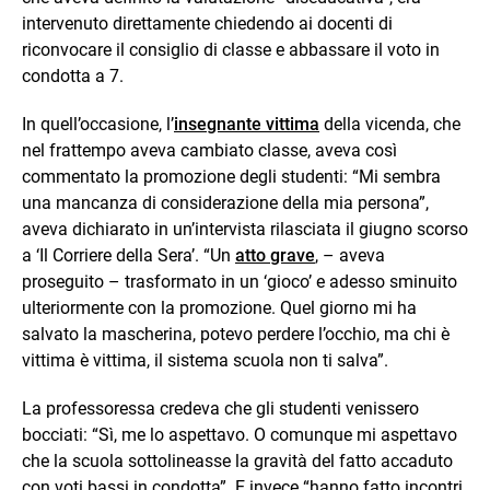
intervenuto direttamente chiedendo ai docenti di
riconvocare il consiglio di classe e abbassare il voto in
condotta a 7.
In quell’occasione, l’
insegnante vittima
della vicenda, che
nel frattempo aveva cambiato classe, aveva così
commentato la promozione degli studenti: “Mi sembra
una mancanza di considerazione della mia persona”,
aveva dichiarato in un’intervista rilasciata il giugno scorso
a ‘Il Corriere della Sera’. “Un
atto grave
, – aveva
proseguito – trasformato in un ‘gioco’ e adesso sminuito
ulteriormente con la promozione. Quel giorno mi ha
salvato la mascherina, potevo perdere l’occhio, ma chi è
vittima è vittima, il sistema scuola non ti salva”.
La professoressa credeva che gli studenti venissero
bocciati: “Sì, me lo aspettavo. O comunque mi aspettavo
che la scuola sottolineasse la gravità del fatto accaduto
con voti bassi in condotta”. E invece “hanno fatto incontri