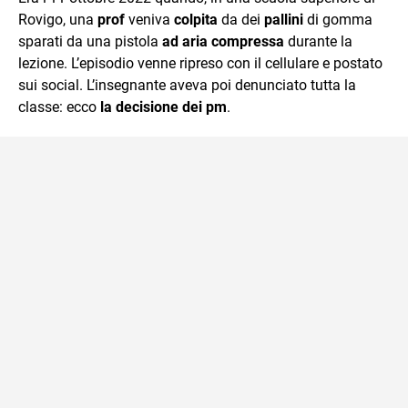
mente.
Rovigo, una
prof
veniva
colpita
da dei
pallini
di gomma
sparati da una pistola
ad aria compressa
durante la
lezione. L’episodio venne ripreso con il cellulare e postato
sui social. L’insegnante aveva poi denunciato tutta la
classe: ecco
la decisione dei pm
.