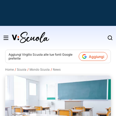
Salta
al
contenuto
Aggiungi
Virgilio Scuola
alle tue fonti Google
Aggiungi
preferite
v
Home
Scuola
Mondo Scuola
News
i