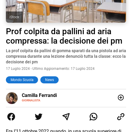
iStock
Prof colpita da pallini ad aria
compressa: la decisione dei pm
La prof colpita da pallini di gomma sparati da una pistola ad aria
compressa durante una lezione denunciò tutta la classe: ecco la
decisione dei pm
17 Luglio 2024 - Ultimo Aggiornamento: 17 Luglio 2024
Mondo Scuola
News
E-
Camilla Ferrandi
MAIL
LINKEDIN
GIORNALISTA
Nata e cresciuta a Grosseto, sono una giornalista
pubblicista laureata in Scienze politiche. Nel 2016 decido
di trasformare la passione per la scrittura in un lavoro, e
da lì non mi sono più fermata. L’attualità è il mio pane
quotidiano, i libri la mia via per evadere e viaggiare con la
Era l’11 ottobre 2022 quando, in una scuola superiore di