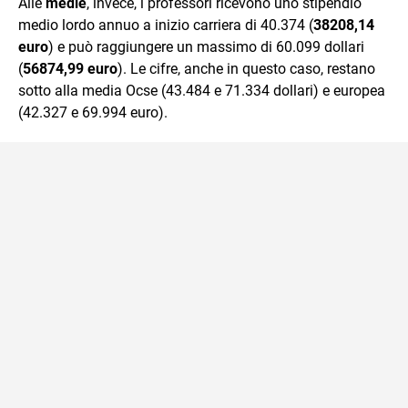
Alle
medie
, invece, i professori ricevono uno stipendio
medio lordo annuo a inizio carriera di 40.374 (
38208,14
euro
) e può raggiungere un massimo di 60.099 dollari
(
56874,99 euro
). Le cifre, anche in questo caso, restano
sotto alla media Ocse (43.484 e 71.334 dollari) e europea
(42.327 e 69.994 euro).