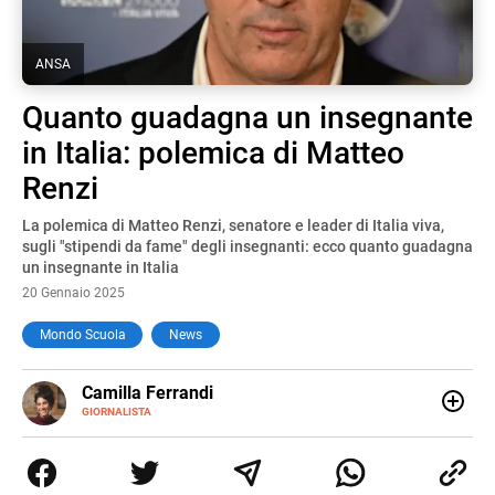
ANSA
Quanto guadagna un insegnante
in Italia: polemica di Matteo
Renzi
La polemica di Matteo Renzi, senatore e leader di Italia viva,
sugli "stipendi da fame" degli insegnanti: ecco quanto guadagna
un insegnante in Italia
20 Gennaio 2025
Mondo Scuola
News
E-
Camilla Ferrandi
MAIL
LINKEDIN
GIORNALISTA
Nata e cresciuta a Grosseto, sono una giornalista
pubblicista laureata in Scienze politiche. Nel 2016 decido
di trasformare la passione per la scrittura in un lavoro, e
da lì non mi sono più fermata. L’attualità è il mio pane