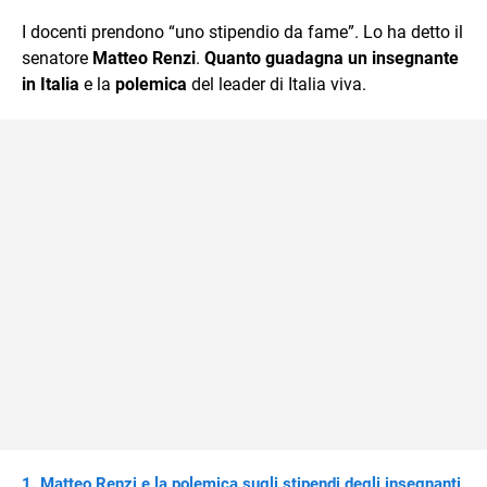
quotidiano, i libri la mia via per evadere e viaggiare con la
I docenti prendono “uno stipendio da fame”. Lo ha detto il
mente.
senatore
Matteo Renzi
.
Quanto guadagna un insegnante
in Italia
e la
polemica
del leader di Italia viva.
Matteo Renzi e la polemica sugli stipendi degli insegnanti