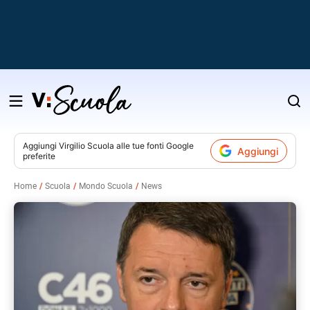
Salta
al
contenuto
Aggiungi
Virgilio Scuola
alle tue fonti Google
Aggiungi
preferite
v
Home
Scuola
Mondo Scuola
News
i