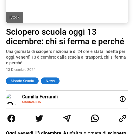
iStock
Sciopero scuola oggi 13
dicembre: chi si ferma e perché
Una giornata di sciopero nazionale di 24 ore è stata indetta per
oggi, venerdì 13 dicembre: dalla scuola ai trasporti, chi si ferma
e perché
13 Dicembre 2024
Mondo Scuola
News
E-
Camilla Ferrandi
MAIL
LINKEDIN
GIORNALISTA
Nata e cresciuta a Grosseto, sono una giornalista
pubblicista laureata in Scienze politiche. Nel 2016 decido
di trasformare la passione per la scrittura in un lavoro, e
da lì non mi sono più fermata. L’attualità è il mio pane
quotidiano, i libri la mia via per evadere e viaggiare con la
Oggi
, venerdì
13 dicembre
, è un’altra giornata di
sciopero