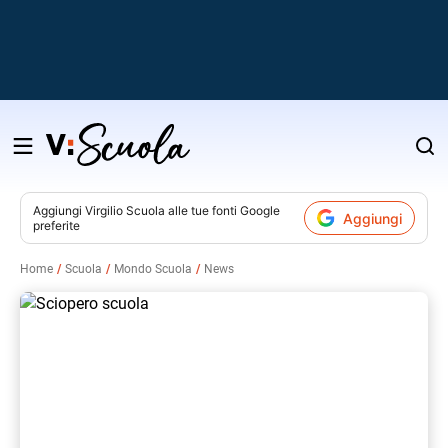
Salta
al
contenuto
Aggiungi
Virgilio Scuola
alle tue fonti Google
Aggiungi
preferite
v
Home
Scuola
Mondo Scuola
News
i