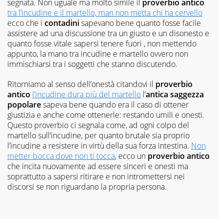
segnata. Non uguale ma molto simile il
proverbio antico
tra l’incudine e il martello, man non metta chi ha cervello
ecco che i
contadini
sapevano bene quanto fosse facile
assistere ad una discussione tra un giusto e un disonesto e
quanto fosse vitale sapersi tenere fuori , non mettendo
appunto, la mano tra incudine e martello ovvero non
immischiarsi tra i soggetti che stanno discutendo.
Ritorniamo al senso dell’onestà citandovi il
proverbio
antico
l’incudine dura più del martello
l’
antica saggezza
popolare
sapeva bene quando era il caso di ottener
giustizia e anche come ottenerle: restando umili e onesti.
Questo proverbio ci segnala come, ad ogni colpo del
martello sull’incudine, per quanto brutale sia proprio
l’incudine a resistere in virtù della sua forza intestina.
Non
metter bocca dove non ti tocca
, ecco un
proverbio antico
che incita nuovamente ad essere sinceri e onesti ma
soprattutto a sapersi ritirare e non intromettersi nei
discorsi se non riguardano la propria persona.