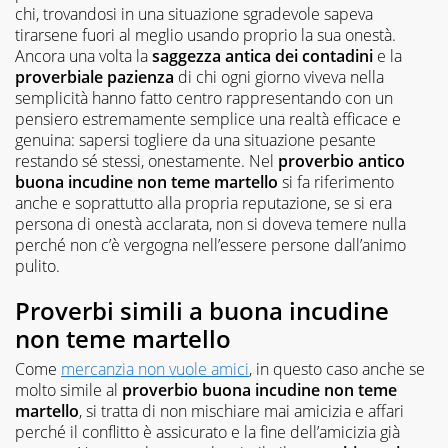
chi, trovandosi in una situazione sgradevole sapeva
tirarsene fuori al meglio usando proprio la sua onestà.
Ancora una volta la
saggezza antica dei contadini
e la
proverbiale pazienza
di chi ogni giorno viveva nella
semplicità hanno fatto centro rappresentando con un
pensiero estremamente semplice una realtà efficace e
genuina: sapersi togliere da una situazione pesante
restando sé stessi, onestamente. Nel
proverbio antico
buona incudine non teme martello
si fa riferimento
anche e soprattutto alla propria reputazione, se si era
persona di onestà acclarata, non si doveva temere nulla
perché non c’è vergogna nell’essere persone dall’animo
pulito.
Proverbi simili a buona incudine
non teme martello
Come
mercanzia non vuole amici
, in questo caso anche se
molto simile al
proverbio buona incudine non teme
martello
, si tratta di non mischiare mai amicizia e affari
perché il conflitto è assicurato e la fine dell’amicizia già