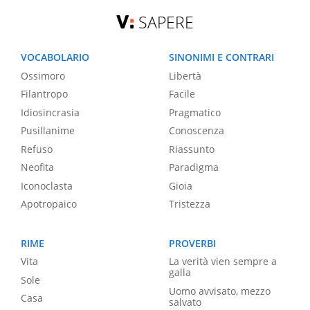
SAPERE
VOCABOLARIO
SINONIMI E CONTRARI
Ossimoro
Libertà
Filantropo
Facile
Idiosincrasia
Pragmatico
Pusillanime
Conoscenza
Refuso
Riassunto
Neofita
Paradigma
Iconoclasta
Gioia
Apotropaico
Tristezza
RIME
PROVERBI
Vita
La verità vien sempre a
galla
Sole
Uomo avvisato, mezzo
Casa
salvato