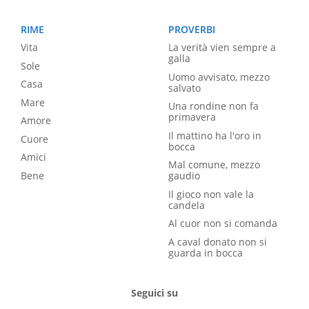
RIME
PROVERBI
Vita
La verità vien sempre a
galla
Sole
Uomo avvisato, mezzo
Casa
salvato
Mare
Una rondine non fa
primavera
Amore
Il mattino ha l'oro in
Cuore
bocca
Amici
Mal comune, mezzo
Bene
gaudio
Il gioco non vale la
candela
Al cuor non si comanda
A caval donato non si
guarda in bocca
Seguici su