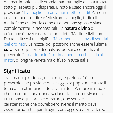
del matrimonio. La dicotomia marito/moglie è stata trattata
sotto gli aspetti più disparati. È noto e usato ancora oggi il
proverbio “
Tra moglie e marito non mettere il dito
”, mentre
un altro modo di dire è “Mostrami la moglie, ti dirò il
marito” che evidenzia come due persone sposate siano
complementari e riconoscibili. La
natura divina
di
un’unione è invece narrata con i detti “Marito e figli, come
Dio te li dà così te li pigli” e “
Matrimoni e vescovadi son dal
ciel ordinati
”. Le nozze, poi, possono anche essere l’ultima
cura
per l’equilibrio di qualsiasi persona come dice il
proverbio “
Il matrimonio è l’ultima medicina che si dà ai
matt
i
”, di origine veneta ma diffuso in tutta Italia.
Significato
"Nel marito prudenza, nella moglie pazienza" è un
proverbio che proviene dalla saggezza popolare e tratta il
tema del matrimonio e della vita a due. Per fare in modo
che un uomo e una donna vadano d’accordo e vivano in
un’unione equilibrata e duratura, due sono le
caratteristiche che dovrebbero avere: il marito deve
essere prudente, quindi agire con saggezza e previdenza