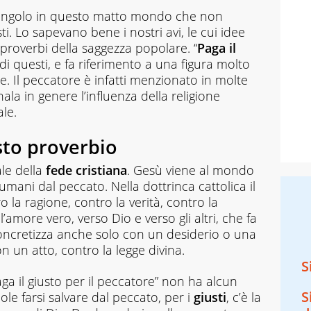
’angolo in questo matto mondo che non
ti. Lo sapevano bene i nostri avi, le cui idee
 proverbi della saggezza popolare. “
Paga il
di questi, e fa riferimento a una figura molto
one. Il peccatore è infatti menzionato in molte
ala in genere l’influenza della religione
ale.
esto proverbio
le della
fede cristiana
. Gesù viene al mondo
umani dal peccato. Nella dottrinca cattolica il
la ragione, contro la verità, contro la
’amore vero, verso Dio e verso gli altri, che fa
concretizza anche solo con un desiderio o una
n un atto, contro la legge divina.
S
Paga il giusto per il peccatore” non ha alcun
S
ole farsi salvare dal peccato, per i
giusti
, c’è la