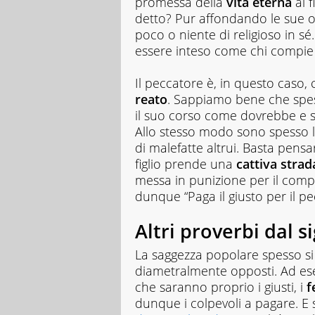
promessa della
vita eterna
al f
detto? Pur affondando le sue ori
poco o niente di religioso in sé
essere inteso come chi compie 
Il peccatore è, in questo cas
reato
. Sappiamo bene che spesso,
il suo corso come dovrebbe e s
Allo stesso modo sono spesso 
di malefatte altrui. Basta pen
figlio prende una
cattiva strad
messa in punizione per il com
dunque “Paga il giusto per il pe
Altri proverbi dal s
La saggezza popolare spesso s
diametralmente opposti. Ad es
che saranno proprio i giusti, i
f
dunque i colpevoli a pagare. E 