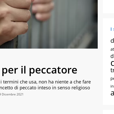
I
d
at
d
 per il peccatore
t
p
 termini che usa, non ha niente a che fare
i
concetto di peccato inteso in senso religioso
29 Dicembre 2021