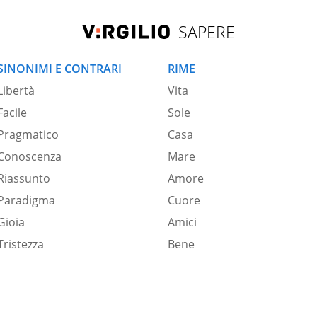
SAPERE
SINONIMI E CONTRARI
RIME
Libertà
Vita
Facile
Sole
Pragmatico
Casa
Conoscenza
Mare
Riassunto
Amore
Paradigma
Cuore
Gioia
Amici
Tristezza
Bene