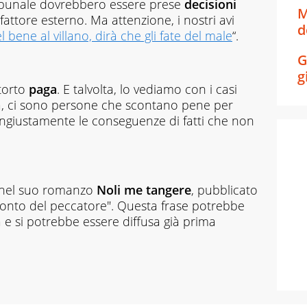
ribunale dovrebbero essere prese
decisioni
M
attore esterno. Ma attenzione, i nostri avi
d
l bene al villano, dirà che gli fate del male
“.
G
g
torto
paga
. E talvolta, lo vediamo con i casi
ana, ci sono persone che scontano pene per
 ingiustamente le conseguenze di fatti che non
 nel suo romanzo
Noli me tangere
, pubblicato
l conto del peccatore". Questa frase potrebbe
a e si potrebbe essere diffusa già prima