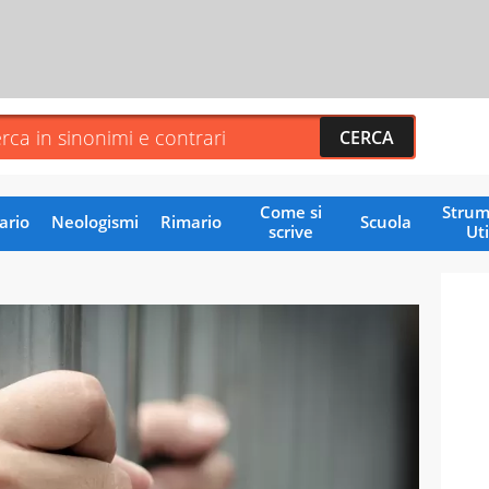
Come si
Strum
ario
Neologismi
Rimario
Scuola
scrive
Uti