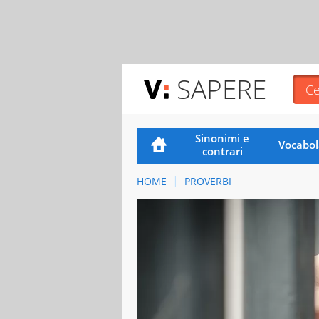
SAPERE
Sinonimi e
Vocabol
contrari
HOME
PROVERBI