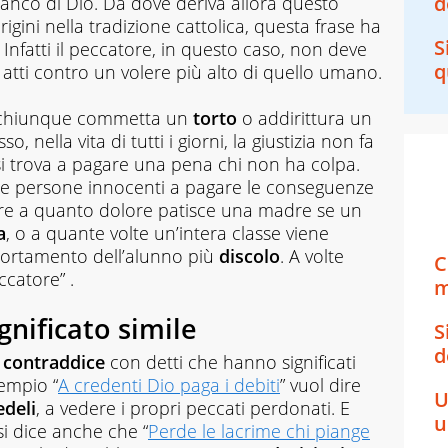
d
ianco di Dio. Da dove deriva allora questo
gini nella tradizione cattolica, questa frase ha
S
. Infatti il peccatore, in questo caso, non deve
q
atti contro un volere più alto di quello umano.
o, chiunque commetta un
torto
o addirittura un
 nella vita di tutti i giorni, la giustizia non fa
i trova a pagare una pena chi non ha colpa.
le persone innocenti a pagare le conseguenze
sare a quanto dolore patisce una madre se un
a
, o a quante volte un’intera classe viene
portamento dell’alunno più
discolo
. A volte
C
ccatore” .
m
ignificato simile
S
d
i
contraddice
con detti che hanno significati
empio “
A credenti Dio paga i debiti
” vuol dire
U
edeli
, a vedere i propri peccati perdonati. E
u
si dice anche che “
Perde le lacrime chi piange