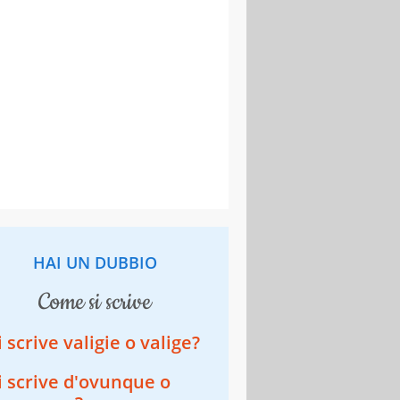
HAI UN DUBBIO
come si scrive
i scrive valigie o valige?
i scrive d'ovunque o