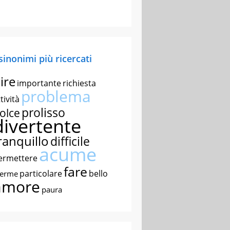
 sinonimi più ricercati
ire
importante
richiesta
problema
tività
prolisso
olce
divertente
ranquillo
difficile
acume
ermettere
fare
particolare
bello
nerme
amore
paura