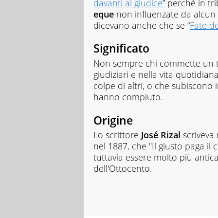
davanti al giudice
” perché in t
eque
non influenzate da alcun f
dicevano anche che se “
Fate de
Significato
Non sempre chi commette un 
giudiziari e nella vita quotidi
colpe di altri, o che subiscono
hanno compiuto.
Origine
Lo scrittore
José Rizal
scriveva
nel 1887, che "Il giusto paga i
tuttavia essere molto più antic
dell'Ottocento.