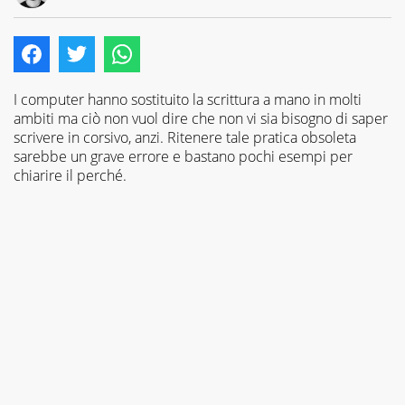
E-
Giornalista
MAIL
pubblicista
LINKEDIN
ed
INSTAGRAM
esperto
Copywriter,
amante
I computer hanno sostituito la scrittura a mano in molti
della
ambiti ma ciò non vuol dire che non vi sia bisogno di saper
scrittura
scrivere in corsivo, anzi. Ritenere tale pratica obsoleta
in
sarebbe un grave errore e bastano pochi esempi per
tutti
chiarire il perché.
i
suoi
aspetti.
Curioso
per
natura,
adoro
scoprire
cose
nuove
e
sperimentarle
in