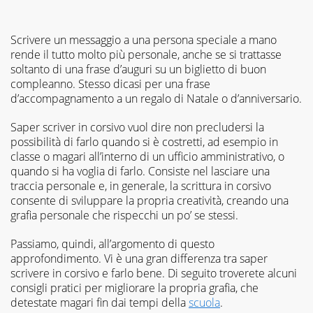
prima
persona.
Non
Scrivere un messaggio a una persona speciale a mano
mi
rende il tutto molto più personale, anche se si trattasse
fermo
mai
soltanto di una frase d’auguri su un biglietto di buon
alle
compleanno. Stesso dicasi per una frase
apparenze,
d’accompagnamento a un regalo di Natale o d’anniversario.
così
come
Saper scriver in corsivo vuol dire non precludersi la
alla
possibilità di farlo quando si è costretti, ad esempio in
prima
classe o magari all’interno di un ufficio amministrativo, o
risposta,
quando si ha voglia di farlo. Consiste nel lasciare una
nel
traccia personale e, in generale, la scrittura in corsivo
lavoro
consente di sviluppare la propria creatività, creando una
come
nella
grafia personale che rispecchi un po’ se stessi.
vita.
Passiamo, quindi, all’argomento di questo
approfondimento. Vi è una gran differenza tra saper
scrivere in corsivo e farlo bene. Di seguito troverete alcuni
consigli pratici per migliorare la propria grafia, che
detestate magari fin dai tempi della
scuola
.