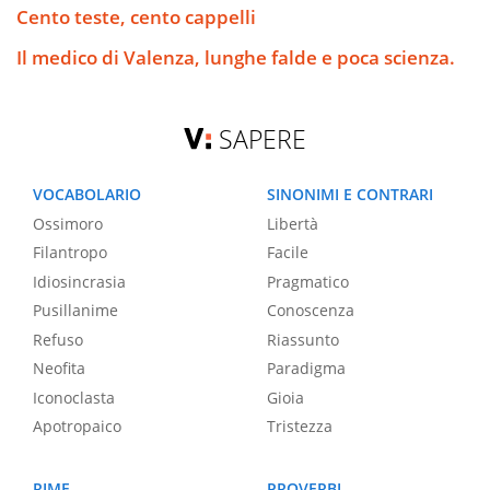
Cento teste, cento cappelli
Il medico di Valenza, lunghe falde e poca scienza.
SAPERE
VOCABOLARIO
SINONIMI E CONTRARI
Ossimoro
Libertà
Filantropo
Facile
Idiosincrasia
Pragmatico
Pusillanime
Conoscenza
Refuso
Riassunto
Neofita
Paradigma
Iconoclasta
Gioia
Apotropaico
Tristezza
RIME
PROVERBI