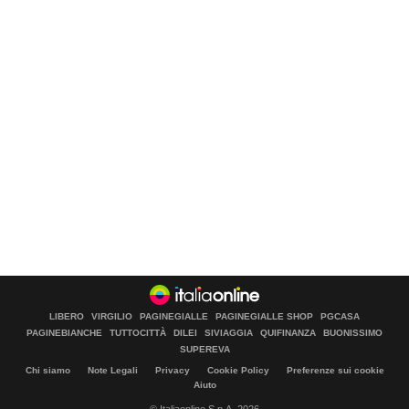
LIBERO
VIRGILIO
PAGINEGIALLE
PAGINEGIALLE SHOP
PGCASA
PAGINEBIANCHE
TUTTOCITTÀ
DILEI
SIVIAGGIA
QUIFINANZA
BUONISSIMO
SUPEREVA
Chi siamo
Note Legali
Privacy
Cookie Policy
Preferenze sui cookie
Aiuto