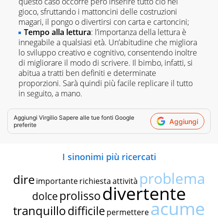
questo caso occorre però inserire tutto ciò nel
gioco, sfruttando i mattoncini delle costruzioni
magari, il pongo o divertirsi con carta e cartoncini;
Tempo alla lettura
: l’importanza della lettura è
innegabile a qualsiasi età. Un’abitudine che migliora
lo sviluppo creativo e cognitivo, consentendo inoltre
di migliorare il modo di scrivere. Il bimbo, infatti, si
abitua a tratti ben definiti e determinate
proporzioni. Sarà quindi più facile replicare il tutto
in seguito, a mano.
Aggiungi
Virgilio Sapere
alle tue fonti Google
Aggiungi
preferite
I sinonimi più ricercati
problema
dire
importante
richiesta
attività
divertente
prolisso
dolce
acume
tranquillo
difficile
permettere