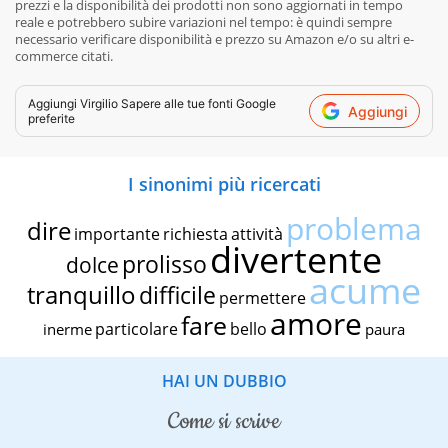
prezzi e la disponibilità dei prodotti non sono aggiornati in tempo
reale e potrebbero subire variazioni nel tempo: è quindi sempre
necessario verificare disponibilità e prezzo su Amazon e/o su altri e-
commerce citati.
Aggiungi
Virgilio Sapere
alle tue fonti Google
Aggiungi
preferite
I sinonimi più ricercati
problema
dire
importante
richiesta
attività
divertente
prolisso
dolce
acume
tranquillo
difficile
permettere
amore
fare
particolare
bello
inerme
paura
HAI UN DUBBIO
come si scrive