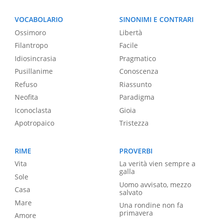
VOCABOLARIO
SINONIMI E CONTRARI
Ossimoro
Libertà
Filantropo
Facile
Idiosincrasia
Pragmatico
Pusillanime
Conoscenza
Refuso
Riassunto
Neofita
Paradigma
Iconoclasta
Gioia
Apotropaico
Tristezza
RIME
PROVERBI
Vita
La verità vien sempre a
galla
Sole
Uomo avvisato, mezzo
Casa
salvato
Mare
Una rondine non fa
primavera
Amore