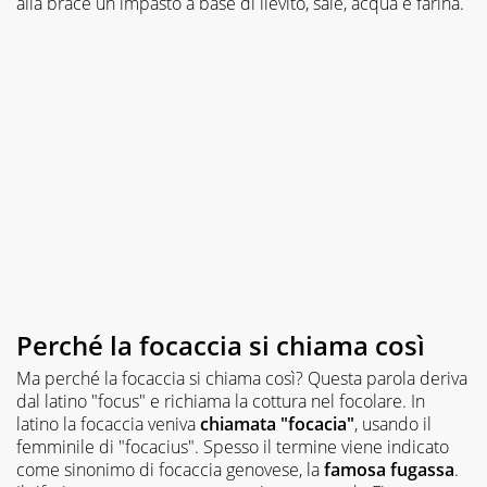
alla brace un impasto a base di lievito, sale, acqua e farina.
Perché la focaccia si chiama così
Ma perché la focaccia si chiama così? Questa parola deriva
dal latino "focus" e richiama la cottura nel focolare. In
latino la focaccia veniva
chiamata "focacia"
, usando il
femminile di "focacius". Spesso il termine viene indicato
come sinonimo di focaccia genovese, la
famosa fugassa
.