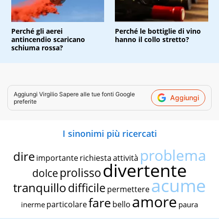
Perché gli aerei
Perché le bottiglie di vino
antincendio scaricano
hanno il collo stretto?
schiuma rossa?
Aggiungi
Virgilio Sapere
alle tue fonti Google
Aggiungi
preferite
I sinonimi più ricercati
problema
dire
importante
richiesta
attività
divertente
prolisso
dolce
acume
tranquillo
difficile
permettere
amore
fare
particolare
bello
inerme
paura