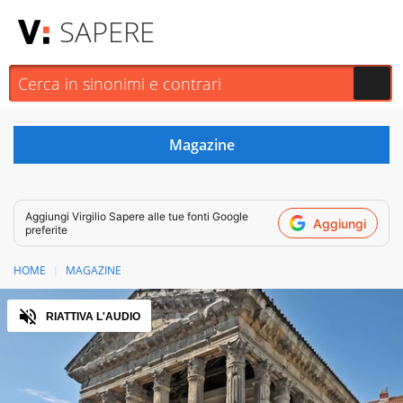
SAPERE
Aggiungi
Virgilio Sapere
alle tue fonti Google
Aggiungi
preferite
HOME
MAGAZINE
Audio
RIATTIVA L'AUDIO