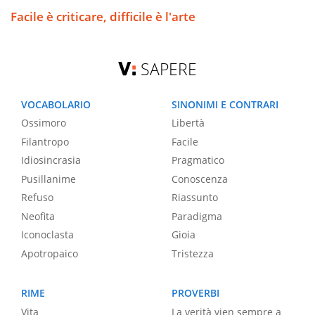
Facile è criticare, difficile è l'arte
SAPERE
VOCABOLARIO
SINONIMI E CONTRARI
Ossimoro
Libertà
Filantropo
Facile
Idiosincrasia
Pragmatico
Pusillanime
Conoscenza
Refuso
Riassunto
Neofita
Paradigma
Iconoclasta
Gioia
Apotropaico
Tristezza
RIME
PROVERBI
Vita
La verità vien sempre a