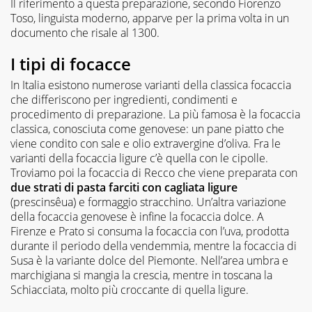
Il riferimento a questa preparazione, secondo Fiorenzo
Toso, linguista moderno, apparve per la prima volta in un
documento che risale al 1300.
I tipi di focacce
In Italia esistono numerose varianti della classica focaccia
che differiscono per ingredienti, condimenti e
procedimento di preparazione. La più famosa è la focaccia
classica, conosciuta come genovese: un pane piatto che
viene condito con sale e olio extravergine d’oliva. Fra le
varianti della focaccia ligure c’è quella con le cipolle.
Troviamo poi la focaccia di Recco che viene preparata con
due strati di pasta farciti con cagliata ligure
(prescinsêua) e formaggio stracchino. Un’altra variazione
della focaccia genovese è infine la focaccia dolce. A
Firenze e Prato si consuma la focaccia con l’uva, prodotta
durante il periodo della vendemmia, mentre la focaccia di
Susa è la variante dolce del Piemonte. Nell’area umbra e
marchigiana si mangia la crescia, mentre in toscana la
Schiacciata, molto più croccante di quella ligure.