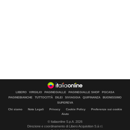
LIBERO
VIRGILIO
PAGINEGIALLE
PAGINEGIALLE SHOP
PGCASA
PAGINEBIANCHE
TUTTOCITTÀ
DILEI
SIVIAGGIA
QUIFINANZA
BUONISSIMO
SUPEREVA
Chi siamo
Note Legali
Privacy
Cookie Policy
Preferenze sui cookie
Aiuto
© Italiaonline S.p.A. 2026
Direzione e coordinamento di Libero Acquisition S.á r.l.