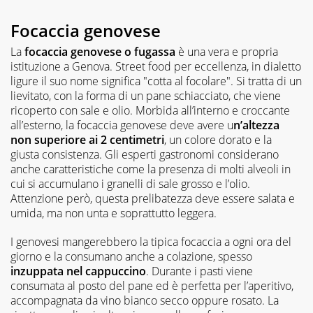
Focaccia genovese
La
focaccia genovese o fugassa
è una vera e propria
istituzione a Genova. Street food per eccellenza, in dialetto
ligure il suo nome significa "cotta al focolare". Si tratta di un
lievitato, con la forma di un pane schiacciato, che viene
ricoperto con sale e olio. Morbida all’interno e croccante
all’esterno, la focaccia genovese deve avere u
n’altezza
non superiore ai 2 centimetri
, un colore dorato e la
giusta consistenza. Gli esperti gastronomi considerano
anche caratteristiche come la presenza di molti alveoli in
cui si accumulano i granelli di sale grosso e l’olio.
Attenzione però, questa prelibatezza deve essere salata e
umida, ma non unta e soprattutto leggera.
I genovesi mangerebbero la tipica focaccia a ogni ora del
giorno e la consumano anche a colazione, spesso
inzuppata nel cappuccino
. Durante i pasti viene
consumata al posto del pane ed è perfetta per l’aperitivo,
accompagnata da vino bianco secco oppure rosato. La