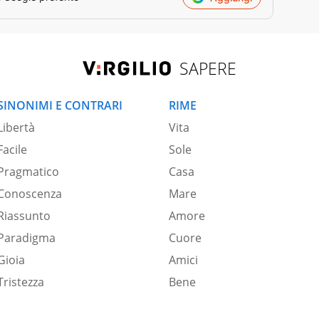
SAPERE
SINONIMI E CONTRARI
RIME
Libertà
Vita
Facile
Sole
Pragmatico
Casa
Conoscenza
Mare
Riassunto
Amore
Paradigma
Cuore
Gioia
Amici
Tristezza
Bene