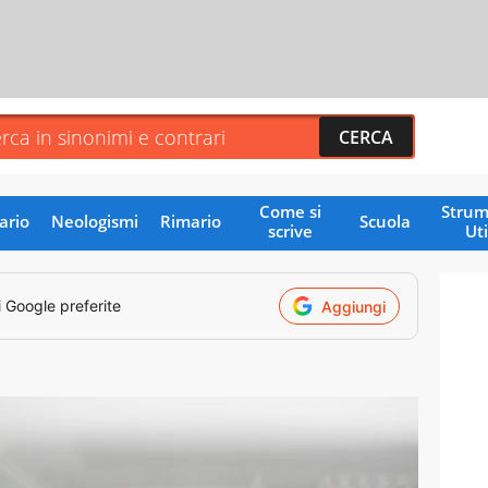
Come si
Strum
ario
Neologismi
Rimario
Scuola
scrive
Uti
i Google preferite
Aggiungi