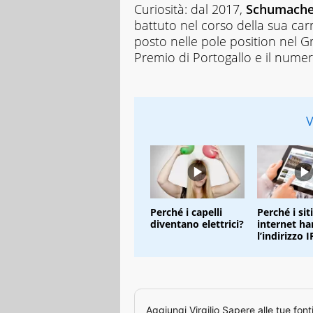
Curiosità: dal 2017,
Schumacher
battuto nel corso della sua car
posto nelle pole position nel Gr
Premio di Portogallo e il numero
V
Perché i capelli
Perché i siti
diventano elettrici?
internet h
l’indirizzo I
Aggiungi
Virgilio Sapere
alle tue font