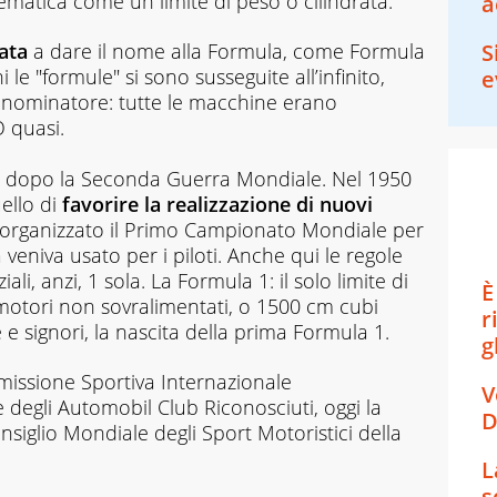
matica come un limite di peso o cilindrata.
a
rata
a dare il nome alla Formula, come Formula
S
le "formule" si sono susseguite all’infinito,
e
nominatore: tutte le macchine erano
 quasi.
i dopo la Seconda Guerra Mondiale. Nel 1950
uello di
favorire la realizzazione di nuovi
a organizzato il Primo Campionato Mondiale per
veniva usato per i piloti. Anche qui le regole
i, anzi, 1 sola. La Formula 1: il solo limite di
È
 motori non sovralimentati, o 1500 cm cubi
r
 e signori, la nascita della prima Formula 1.
g
missione Sportiva Internazionale
V
 degli Automobil Club Riconosciuti, oggi la
D
iglio Mondiale degli Sport Motoristici della
L
s