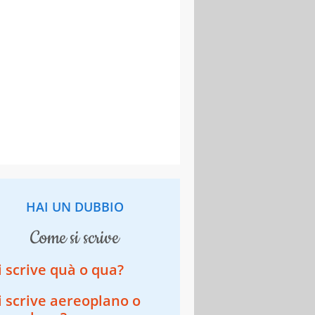
HAI UN DUBBIO
come si scrive
i scrive quà o qua?
i scrive aereoplano o