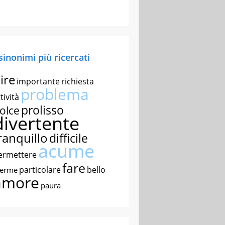
 sinonimi più ricercati
ire
importante
richiesta
problema
tività
prolisso
olce
divertente
ranquillo
difficile
acume
ermettere
fare
particolare
bello
nerme
amore
paura