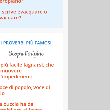
eroplano?​​
i scrive evacquare o
vacuare?
I PROVERBI PIÙ FAMOSI
scopri l’origine
 più facile lagnarsi, che
imuovere
l'impedimenti
oce di popolo, voce di
io
a buccia ha da
omigliare al legno