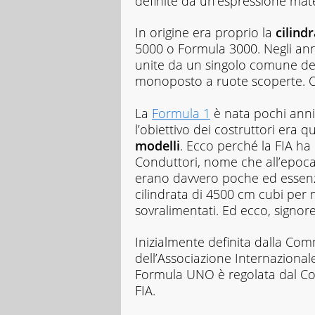
definite da un’espressione mate
In origine era proprio la
cilind
5000 o Formula 3000. Negli anni 
unite da un singolo comune de
monoposto a ruote scoperte. O
La
Formula 1
è nata pochi ann
l’obiettivo dei costruttori era q
modelli
. Ecco perché la FIA h
Conduttori, nome che all’epoca 
erano davvero poche ed essenzial
cilindrata di 4500 cm cubi per
sovralimentati. Ed ecco, signore
Inizialmente definita dalla Com
dell’Associazione Internazionale
Formula UNO è regolata dal Cons
FIA.