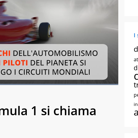
I
d
at
d
t
Loaded
:
100.00%
creen
p
i
mula 1 si chiama