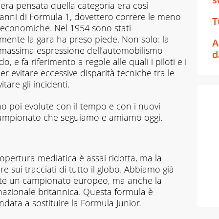
era pensata quella categoria era così
i anni di Formula 1, dovettero correre le meno
T
 economiche. Nel 1954 sono stati
nalmente la gara ha preso piede. Non solo: la
A
 massima espressione dell’automobilismo
d
o, e fa riferimento a regole alle quali i piloti e i
r evitare eccessive disparità tecniche tra le
tare gli incidenti.
no poi evolute con il tempo e con i nuovi
al campionato che seguiamo e amiamo oggi.
opertura mediatica è assai ridotta, ma la
e sui tracciati di tutto il globo. Abbiamo già
siste un campionato europeo, ma anche la
nazionale britannica. Questa formula è
ndata a sostituire la Formula Junior.