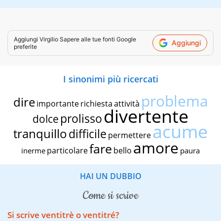
Aggiungi
Virgilio Sapere
alle tue fonti Google
Aggiungi
preferite
I sinonimi più ricercati
problema
dire
importante
richiesta
attività
divertente
prolisso
dolce
acume
tranquillo
difficile
permettere
amore
fare
particolare
bello
inerme
paura
HAI UN DUBBIO
come si scrive
Si scrive ventitrè o ventitré?