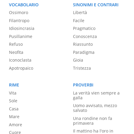
VOCABOLARIO
SINONIMI E CONTRARI
Ossimoro
Libertà
Filantropo
Facile
Idiosincrasia
Pragmatico
Pusillanime
Conoscenza
Refuso
Riassunto
Neofita
Paradigma
Iconoclasta
Gioia
Apotropaico
Tristezza
RIME
PROVERBI
Vita
La verità vien sempre a
galla
Sole
Uomo avvisato, mezzo
Casa
salvato
Mare
Una rondine non fa
primavera
Amore
Il mattino ha l'oro in
Cuore