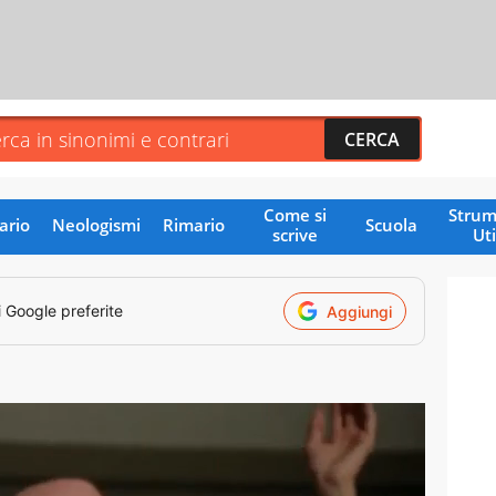
Come si
Strum
ario
Neologismi
Rimario
Scuola
scrive
Uti
i Google preferite
Aggiungi