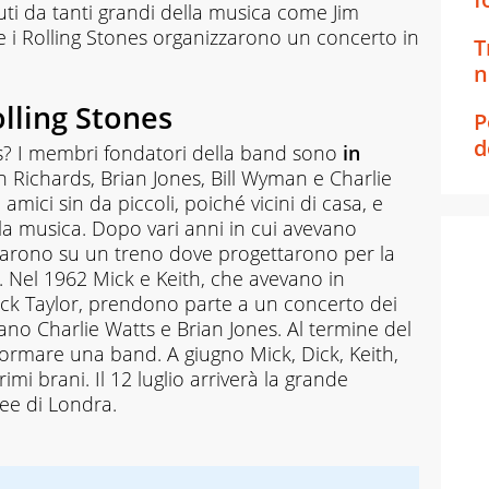
buti da tanti grandi della musica come Jim
e i Rolling Stones organizzarono un concerto in
T
n
lling Stones
P
d
s? I membri fondatori della band sono
in
th Richards, Brian Jones, Bill Wyman e Charlie
amici sin da piccoli, poiché vicini di casa, e
la musica. Dopo vari anni in cui avevano
ovarono su un treno dove progettarono per la
. Nel 1962 Mick e Keith, che avevano in
ck Taylor, prendono parte a un concerto dei
no Charlie Watts e Brian Jones. Al termine del
 formare una band. A giugno Mick, Dick, Keith,
imi brani. Il 12 luglio arriverà la grande
ee di Londra.