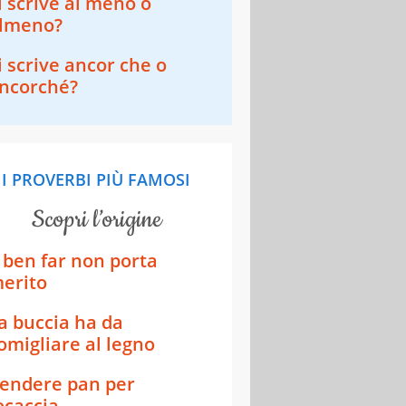
i scrive al meno o
lmeno?
i scrive ancor che o
ncorché?
I PROVERBI PIÙ FAMOSI
scopri l’origine
l ben far non porta
erito
a buccia ha da
omigliare al legno
endere pan per
ocaccia