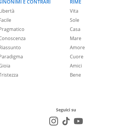
SINONIMI E CONTRARI
RIME
Libertà
Vita
Facile
Sole
Pragmatico
Casa
Conoscenza
Mare
Riassunto
Amore
Paradigma
Cuore
Gioia
Amici
Tristezza
Bene
Seguici su