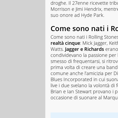
droghe. Il 27enne ricevette tri
Morrison e Jimi Hendrix, mentr
suo onore ad Hyde Park.
Come sono nati i Ro
Come sono nati i Rolling Stone
realtà cinque
: Mick Jagger, Kei
Watts.
Jagger e Richards
erano 
condividevano la passione per 
smesso di frequentarsi, si ritr
prima volta di creare una band
comune anche l’amicizia per Di
Blues Incorporated in cui suona
live i due svelano la volontà di
Brian e Ian Stewart provano i pr
occasione di suonare al Marqu