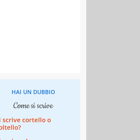
HAI UN DUBBIO
come si scrive
i scrive cortello o
oltello?