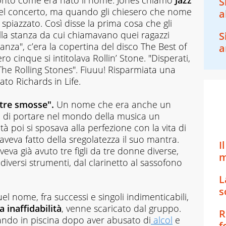
ontò come era nato il nome. Jones chiamò
Jazz
S
del concerto, ma quando gli chiesero che nome
a
spiazzato. Così disse la prima cosa che gli
lla stanza da cui chiamavano quei ragazzi
S
anza", c’era la copertina del disco The Best of
a
 cinque si intitolava Rollin’ Stone. "Disperati,
The Rolling Stones". Fiuuu! Risparmiata una
to Richards in Life.
etre smosse".
Un nome che era anche un
à di portare nel mondo della musica un
tà poi si sposava alla perfezione con la vita di
 aveva fatto della sregolatezza il suo mantra.
I
aveva già avuto tre figli da tre donne diverse,
m
versi strumenti, dal clarinetto al sassofono
L
s
el nome, fra successi e singoli indimenticabili,
a inaffidabilità
, venne scaricato dal gruppo.
R
gando in piscina dopo aver abusato di
alcol
e
f