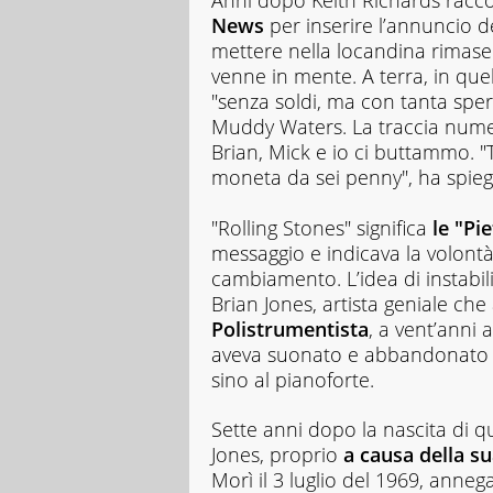
Anni dopo Keith Richards racc
News
per inserire l’annuncio 
mettere nella locandina rimase 
venne in mente. A terra, in que
"senza soldi, ma con tanta sper
Muddy Waters. La traccia numero
Brian, Mick e io ci buttammo. "
moneta da sei penny", ha spiega
"Rolling Stones" significa
le "Pi
messaggio e indicava la volont
cambiamento. L’idea di instabili
Brian Jones, artista geniale che
Polistrumentista
, a vent’anni 
aveva suonato e abbandonato di
sino al pianoforte.
Sette anni dopo la nascita di qu
Jones, proprio
a causa della su
Morì il 3 luglio del 1969, anne