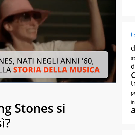
I
d
at
d
t
:
67.42%
creen
p
i
ng Stones si
ì?