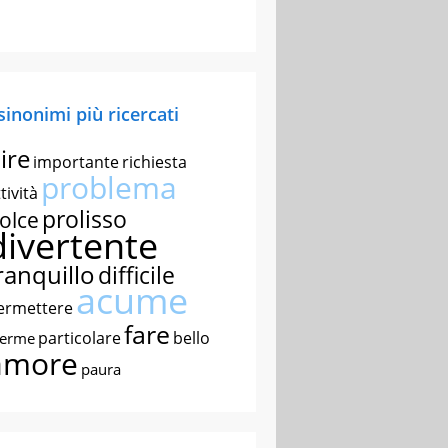
 sinonimi più ricercati
ire
importante
richiesta
problema
tività
prolisso
olce
divertente
ranquillo
difficile
acume
ermettere
fare
particolare
bello
nerme
amore
paura