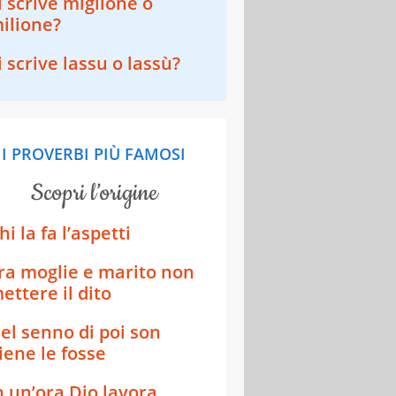
i scrive miglione o
ilione?
i scrive lassu o lassù?
I PROVERBI PIÙ FAMOSI
scopri l’origine
hi la fa l’aspetti
ra moglie e marito non
ettere il dito
el senno di poi son
iene le fosse
n un’ora Dio lavora