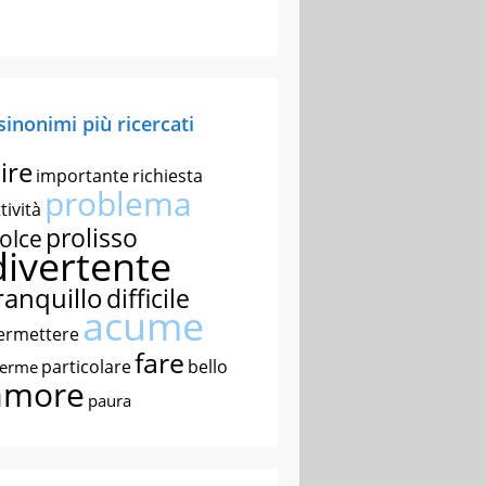
 sinonimi più ricercati
ire
importante
richiesta
problema
tività
prolisso
olce
divertente
ranquillo
difficile
acume
ermettere
fare
particolare
bello
nerme
amore
paura