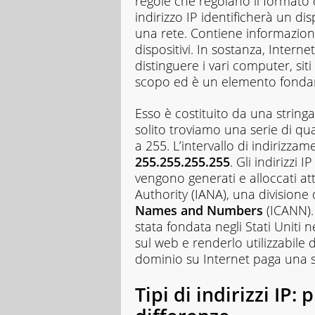
regole che regolano il formato d
indirizzo IP identificherà un di
una rete. Contiene informazioni
dispositivi. In sostanza, Intern
distinguere i vari computer, sit
scopo ed è un elemento fonda
Esso è costituito da una string
solito troviamo una serie di q
a 255. L’intervallo di indiriz
255.255.255.255
. Gli indirizzi
vengono generati e alloccati a
Authority (IANA), una divisione 
Names and Numbers
(ICANN).
stata fondata negli Stati Uniti 
sul web e renderlo utilizzabile 
dominio su Internet paga una s
Tipi di indirizzi IP: