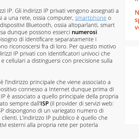
zzi IP. Gli indirizzi IP privati vengono assegnati a
N
i a una rete, ossia computer,
smartphone
o
s
dispositivi Bluetooth, ossia altoparlanti, smart
v
 casa dunque possono esserci
numerosi
a bisogno di identificare separatamente i
ono riconoscersi fra di loro. Per questo motivo
irizzi IP privati con identificatori univoci che
e cellulari a distinguersi con precisione sulla
è l’indirizzo principale che viene associato a
ispositivo connesso a Internet dunque prima di
IP è associato a quello principale della propria
ato sempre dall’
ISP
(il provider di servizi web:
 ISP dispongono di un variegato numero di
i clienti. L’indirizzo IP pubblico è quello che
itivi esterni alla propria rete per poterla