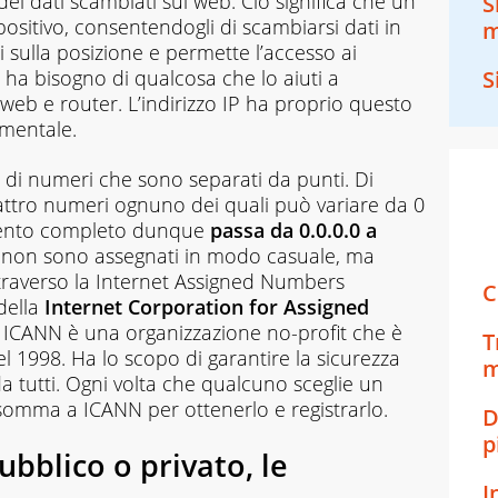
ei dati scambiati sul web. Ciò significa che un
S
spositivo, consentendogli di scambiarsi dati in
m
 sulla posizione e permette l’accesso ai
et ha bisogno di qualcosa che lo aiuti a
S
i web e router. L’indirizzo IP ha proprio questo
mentale.
a di numeri che sono separati da punti. Di
uattro numeri ognuno dei quali può variare da 0
zamento completo dunque
passa da 0.0.0.0 a
 IP non sono assegnati in modo casuale, ma
ttraverso la Internet Assigned Numbers
C
della
Internet Corporation for Assigned
 ICANN è una organizzazione no-profit che è
T
nel 1998. Ha lo scopo di garantire la sicurezza
m
da tutti. Ogni volta che qualcuno sceglie un
omma a ICANN per ottenerlo e registrarlo.
D
p
 pubblico o privato, le
I