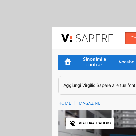
SAPERE
Sinonimi e
Vocabol
contrari
Aggiungi
Virgilio Sapere
alle tue font
HOME
MAGAZINE
Audio
RIATTIVA L'AUDIO