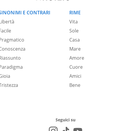
SINONIMI E CONTRARI
RIME
Libertà
Vita
Facile
Sole
Pragmatico
Casa
Conoscenza
Mare
Riassunto
Amore
Paradigma
Cuore
Gioia
Amici
Tristezza
Bene
Seguici su