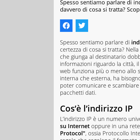
Spesso sentiamo parlare di ind
davvero di cosa si tratta? Scop
Spesso sentiamo parlare di
ind
certezza di cosa si tratta? Nell
che giunga al destinatario dobb
informazioni riguardo la città, i
web funziona più o meno allo st
interna che esterna, ha bisogn
poter comunicare e scambiare in
pacchetti dati.
Cos’è l’indirizzo IP
L’indirizzo IP è un numero uni
su Internet
oppure in una rete l
Protocol"
, ossia Protocollo Int