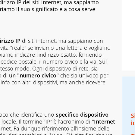
irizzo IP dei siti internet, ma sappiamo
riamo il suo significato e a cosa serve
irizzo IP
di siti internet, ma sappiamo con
a vita "reale" se inviamo una lettera e vogliamo
iamo indicare l’indirizzo esatto, fornendo
l codice postale, il numero civico e la via. Sul
esso modo. Ogni dispositivo di rete, sia
o di
un "numero civico"
che sia univoco per
fo con altri dispositivi, ma anche ricevere
voco che identifica uno
specifico dispositivo
S
ocale. Il termine "IP" è l’acronimo di
"Internet
i
ernet. Fa dunque riferimento all’insieme delle