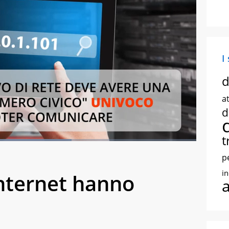
I
d
at
d
t
.80%
creen
p
i
 internet hanno