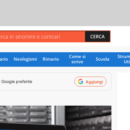
Come si
Strum
ario
Neologismi
Rimario
Scuola
scrive
Uti
i Google preferite
Aggiungi