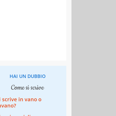
HAI UN DUBBIO
come si scrive
i scrive in vano o
nvano?