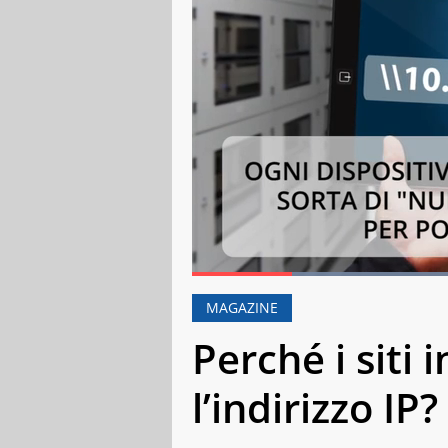
Loaded
:
61
Current Time
0:18
Duration
1:52
Pause
Unmute
Fulls
MAGAZINE
Perché i siti
l’indirizzo IP?