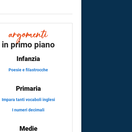
in primo piano
Infanzia
Poesie e filastrocche
Primaria
Impara tanti vocaboli inglesi
I numeri decimali
Medie