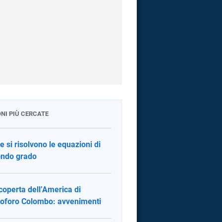
ONI PIÙ CERCATE
 si risolvono le equazioni di
ndo grado
coperta dell’America di
toforo Colombo: avvenimenti