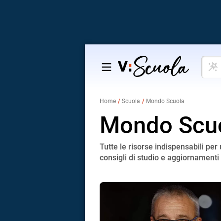
Cosa
Salta
vuoi
al
impar
contenuto
Home
Scuola
Mondo Scuola
Mondo Scu
Tutte le risorse indispensabili pe
consigli di studio e aggiornamenti 