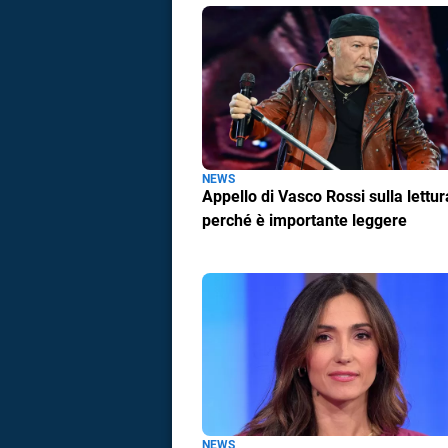
a
correnze
NEWS
Appello di Vasco Rossi sulla lettur
perché è importante leggere
NEWS