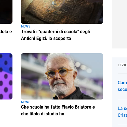
NEWS
dola e
Trovati i "quaderni di scuola" degli
Antichi Egizi: la scoperta
LEZI
Come
seco
NEWS
Che scuola ha fatto Flavio Briatore e
La s
che titolo di studio ha
Cris