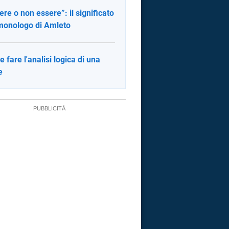
ere o non essere”: il significato
monologo di Amleto
 fare l'analisi logica di una
e