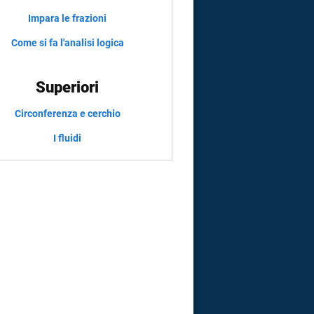
Impara le frazioni
Come si fa l'analisi logica
Superiori
Circonferenza e cerchio
I fluidi