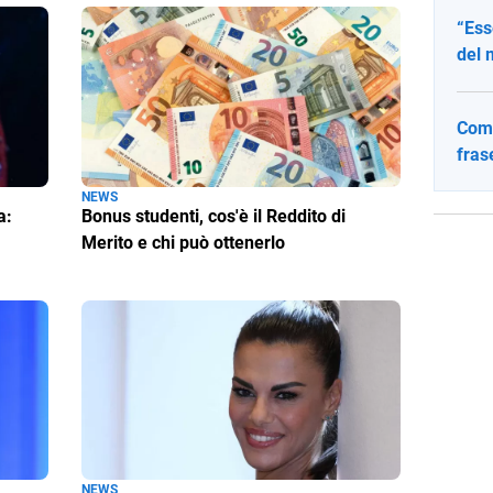
“Ess
del 
Come
fras
NEWS
a:
Bonus studenti, cos'è il Reddito di
Merito e chi può ottenerlo
NEWS