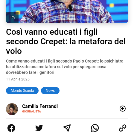
IPA
Così vanno educati i figli
secondo Crepet: la metafora del
volo
Come vanno educati i figli secondo Paolo Crepet: lo psichiatra
ha utilizzato una metafora sul volo per spiegare cosa
dovrebbero fare i genitori
11 Aprile 2025
Mondo Scuola
News
E-
Camilla Ferrandi
MAIL
LINKEDIN
GIORNALISTA
Nata e cresciuta a Grosseto, sono una giornalista
pubblicista laureata in Scienze politiche. Nel 2016 decido
di trasformare la passione per la scrittura in un lavoro, e
da lì non mi sono più fermata. L’attualità è il mio pane