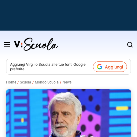
Salta
al
contenuto
Aggiungi
Virgilio Scuola
alle tue fonti Google
Aggiungi
preferite
v
Home
Scuola
Mondo Scuola
News
i