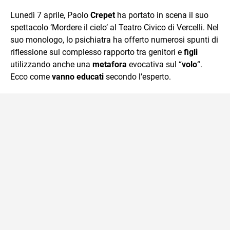
quotidiano, i libri la mia via per evadere e viaggiare con la
Lunedì 7 aprile, Paolo
Crepet
ha portato in scena il suo
mente.
spettacolo ‘Mordere il cielo’ al Teatro Civico di Vercelli. Nel
suo monologo, lo psichiatra ha offerto numerosi spunti di
riflessione sul complesso rapporto tra genitori e
figli
utilizzando anche una
metafora
evocativa sul “
volo
“.
Ecco come
vanno educati
secondo l’esperto.