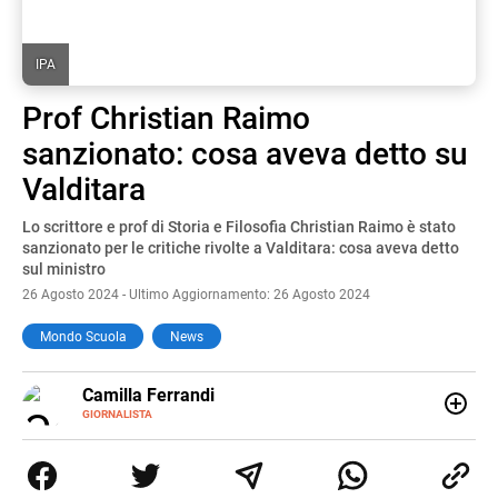
IPA
Prof Christian Raimo
sanzionato: cosa aveva detto su
Valditara
Lo scrittore e prof di Storia e Filosofia Christian Raimo è stato
sanzionato per le critiche rivolte a Valditara: cosa aveva detto
sul ministro
26 Agosto 2024 - Ultimo Aggiornamento: 26 Agosto 2024
Mondo Scuola
News
E-
Camilla Ferrandi
MAIL
LINKEDIN
GIORNALISTA
Nata e cresciuta a Grosseto, sono una giornalista
pubblicista laureata in Scienze politiche. Nel 2016 decido
di trasformare la passione per la scrittura in un lavoro, e
da lì non mi sono più fermata. L’attualità è il mio pane