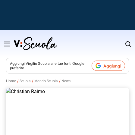
Salta
al
contenuto
Aggiungi
Virgilio Scuola
alle tue fonti Google
Aggiungi
preferite
v
Home
Scuola
Mondo Scuola
News
i