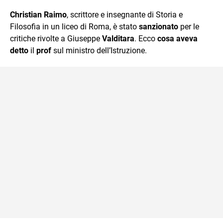
quotidiano, i libri la mia via per evadere e viaggiare con la
Christian Raimo
, scrittore e insegnante di Storia e
mente.
Filosofia in un liceo di Roma, è stato
sanzionato
per le
critiche rivolte a Giuseppe
Valditara
. Ecco
cosa aveva
detto
il
prof
sul ministro dell’Istruzione.