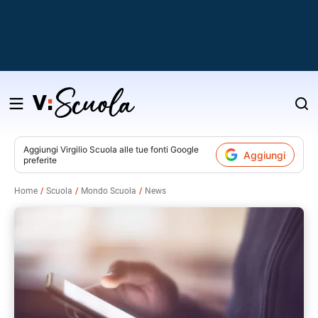
Salta
al
contenuto
Aggiungi
Virgilio Scuola
alle tue fonti Google
Aggiungi
preferite
v
Home
Scuola
Mondo Scuola
News
i