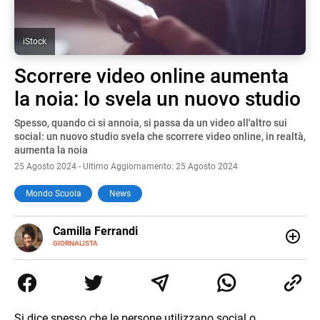
iStock
Scorrere video online aumenta
la noia: lo svela un nuovo studio
Spesso, quando ci si annoia, si passa da un video all'altro sui
social: un nuovo studio svela che scorrere video online, in realtà,
aumenta la noia
25 Agosto 2024 - Ultimo Aggiornamento: 25 Agosto 2024
Mondo Scuola
News
E-
Camilla Ferrandi
MAIL
LINKEDIN
GIORNALISTA
Nata e cresciuta a Grosseto, sono una giornalista
pubblicista laureata in Scienze politiche. Nel 2016 decido
di trasformare la passione per la scrittura in un lavoro, e
da lì non mi sono più fermata. L’attualità è il mio pane
quotidiano, i libri la mia via per evadere e viaggiare con la
Si dice spesso che le persone utilizzano social o