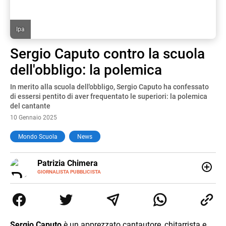
Ipa
Sergio Caputo contro la scuola
dell'obbligo: la polemica
In merito alla scuola dell'obbligo, Sergio Caputo ha confessato
di essersi pentito di aver frequentato le superiori: la polemica
del cantante
10 Gennaio 2025
Mondo Scuola
News
E-
Patrizia Chimera
MAIL
LINKEDIN
GIORNALISTA PUBBLICISTA
Giornalista pubblicista, è appassionata di sostenibilità e
cultura. Dopo la laurea in scienze della comunicazione ha
collaborato con grandi gruppi editoriali e agenzie di
comunicazione specializzandosi nella scrittura di articoli
sul mondo scolastico.
Sergio Caputo
è un apprezzato cantautore, chitarrista e