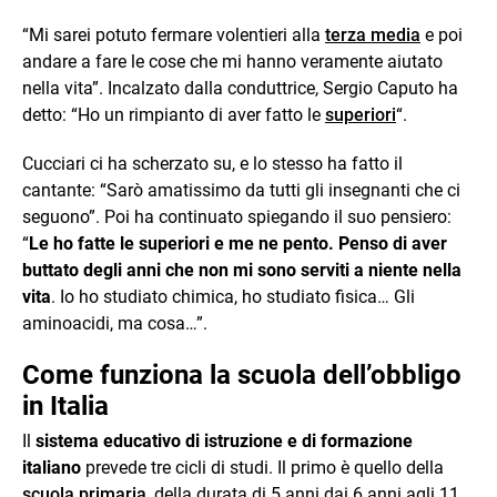
“Mi sarei potuto fermare volentieri alla
terza media
e poi
andare a fare le cose che mi hanno veramente aiutato
nella vita”. Incalzato dalla conduttrice, Sergio Caputo ha
detto: “Ho un rimpianto di aver fatto le
superiori
“.
Cucciari ci ha scherzato su, e lo stesso ha fatto il
cantante: “Sarò amatissimo da tutti gli insegnanti che ci
seguono”. Poi ha continuato spiegando il suo pensiero:
“
Le ho fatte le superiori e me ne pento. Penso di aver
buttato degli anni che non mi sono serviti a niente nella
vita
. Io ho studiato chimica, ho studiato fisica… Gli
aminoacidi, ma cosa…”.
Come funziona la scuola dell’obbligo
in Italia
Il
sistema educativo di istruzione e di formazione
italiano
prevede tre cicli di studi. Il primo è quello della
scuola primaria
, della durata di 5 anni dai 6 anni agli 11.