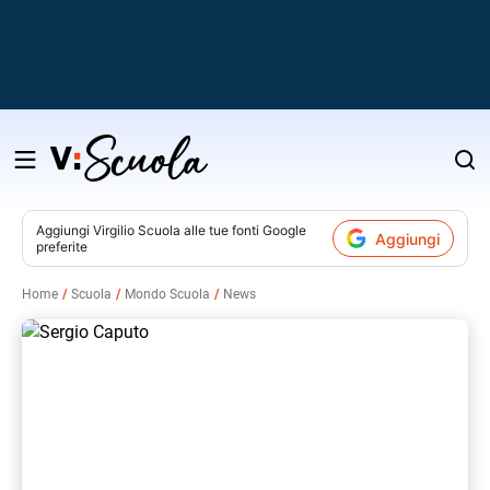
Salta
al
contenuto
Aggiungi
Virgilio Scuola
alle tue fonti Google
Aggiungi
preferite
v
Home
Scuola
Mondo Scuola
News
i