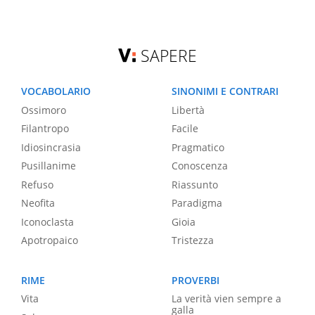
SAPERE
VOCABOLARIO
SINONIMI E CONTRARI
Ossimoro
Libertà
Filantropo
Facile
Idiosincrasia
Pragmatico
Pusillanime
Conoscenza
Refuso
Riassunto
Neofita
Paradigma
Iconoclasta
Gioia
Apotropaico
Tristezza
RIME
PROVERBI
Vita
La verità vien sempre a
galla