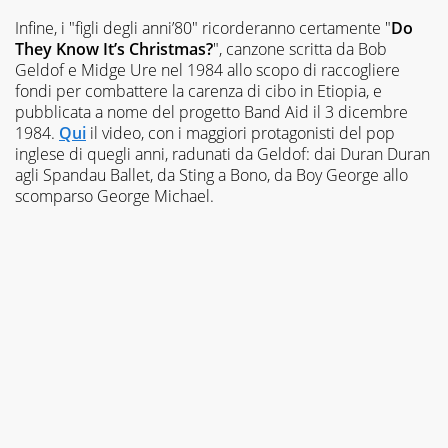
Ogni
Infine, i "figli degli anni’80" ricorderanno certamente "
Do
lezione
They Know It’s Christmas?
", canzone scritta da Bob
è
Geldof e Midge Ure nel 1984 allo scopo di raccogliere
pensata
fondi per combattere la carenza di cibo in Etiopia, e
e
pubblicata a nome del progetto Band Aid il 3 dicembre
realizzata
da
1984.
Qui
il video, con i maggiori protagonisti del pop
docenti
inglese di quegli anni, radunati da Geldof: dai Duran Duran
esperti
agli Spandau Ballet, da Sting a Bono, da Boy George allo
della
scomparso George Michael.
propria
materia
che
trattano
tutti
gli
argomenti
affrontati
dagli
studenti
durante
il
percorso