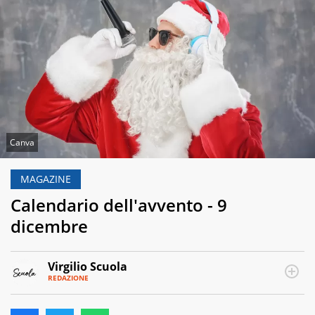
Canva
MAGAZINE
Calendario dell'avvento - 9
dicembre
Virgilio Scuola
REDAZIONE
E-
Virgilio
MAIL
Scuola
INSTAGRAM