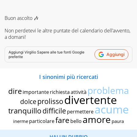
scolastico,
anche
quelli
​Buon ascolto 🎶
più
ostici,
Non perdetevi le altre puntate del calendario dell’avvento,
con
un
a domani!
linguaggio
semplice
Aggiungi
Virgilio Sapere
alle tue fonti Google
e
Aggiungi
preferite
immediato
e
l'ausilio
I sinonimi più ricercati
di
contenuti
problema
multimediali
dire
importante
richiesta
attività
a
divertente
prolisso
dolce
supporto
acume
della
tranquillo
difficile
permettere
spiegazione
amore
fare
testuale.
particolare
bello
inerme
paura
HAI UN DUBBIO