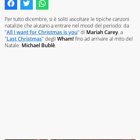
è
ALTRI
SITI
un
progetto
di
​Per tutto dicembre, si è soliti ascoltare le tipiche canzoni
Italiaonline
natalizie che aiutano a entrare nel mood del periodo: da
nato
"
All I want for Christmas is you
" di
Mariah Carey
, a
a
"
Last Christmas
" degli
Wham!
fino ad arrivare al mito del
settembre
Natale:
Michael Bublè
.
2023,
che
ha
l’obiettivo
di
supportare
nell’apprendimento
gli
studenti
di
ogni
ordine
e
grado
scolastico:
un