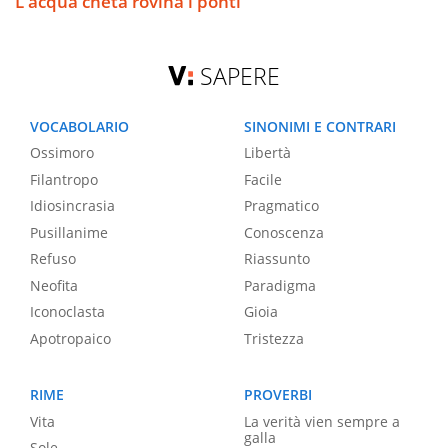
L'acqua cheta rovina i ponti
SAPERE
VOCABOLARIO
SINONIMI E CONTRARI
Ossimoro
Libertà
Filantropo
Facile
Idiosincrasia
Pragmatico
Pusillanime
Conoscenza
Refuso
Riassunto
Neofita
Paradigma
Iconoclasta
Gioia
Apotropaico
Tristezza
RIME
PROVERBI
Vita
La verità vien sempre a
galla
Sole