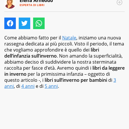
Elena Arneodo
ESPERTA DI LIBRI
E-
Traduttrice
MAIL
e
autrice,
editor
e
copywriter
Come abbiamo fatto per il
Natale
, iniziamo una nuova
per
rassegna dedicata ai più piccoli. Visto il periodo, il tema
case
che vogliamo approfondire è quello dei
libri
editrici,
dell’infanzia sull’inverno
. Non amando la superficialità,
magazine
abbiamo deciso di suddividere la nostra sterminata
e
raccolta per fasce d’età. Avremo quindi i
libri da leggere
siti
in inverno
per la primissima infanzia – oggetto di
web,
questo articolo -, i
libri sull’inverno per bambini
di
3
specializzata
anni
, di
4 anni
e di
5 anni
.
in
viaggi
e
food.
Da
sempre
appassionata
di