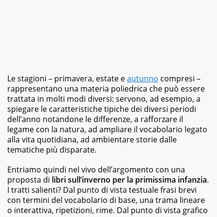
libri
di
vario
genere,
dai
romanzi
della
letteratura
classica
Le stagioni – primavera, estate e
autunno
compresi –
ai
rappresentano una materia poliedrica che può essere
best
trattata in molti modi diversi: servono, ad esempio, a
seller,
spiegare le caratteristiche tipiche dei diversi periodi
dagli
dell’anno notandone le differenze, a rafforzare il
albi
legame con la natura, ad ampliare il vocabolario legato
illustrati
alla vita quotidiana, ad ambientare storie dalle
per
bambini
tematiche più disparate.
ai
graphic
Entriamo quindi nel vivo dell’argomento con una
novel,
proposta di
libri sull’inverno per la primissima infanzia
.
fino
I tratti salienti? Dal punto di vista testuale frasi brevi
ai
con termini del vocabolario di base, una trama lineare
ricettari
o interattiva, ripetizioni, rime. Dal punto di vista grafico
e