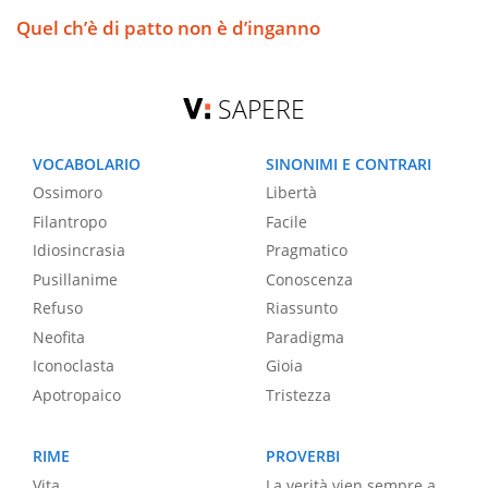
Quel ch’è di patto non è d’inganno
SAPERE
VOCABOLARIO
SINONIMI E CONTRARI
Ossimoro
Libertà
Filantropo
Facile
Idiosincrasia
Pragmatico
Pusillanime
Conoscenza
Refuso
Riassunto
Neofita
Paradigma
Iconoclasta
Gioia
Apotropaico
Tristezza
RIME
PROVERBI
Vita
La verità vien sempre a