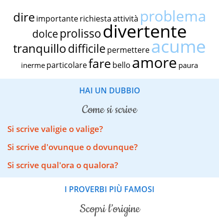
problema
dire
importante
richiesta
attività
divertente
prolisso
dolce
acume
tranquillo
difficile
permettere
amore
fare
particolare
bello
inerme
paura
HAI UN DUBBIO
come si scrive
Si scrive valigie o valige?
Si scrive d'ovunque o dovunque?
Si scrive qual'ora o qualora?
I PROVERBI PIÙ FAMOSI
scopri l’origine