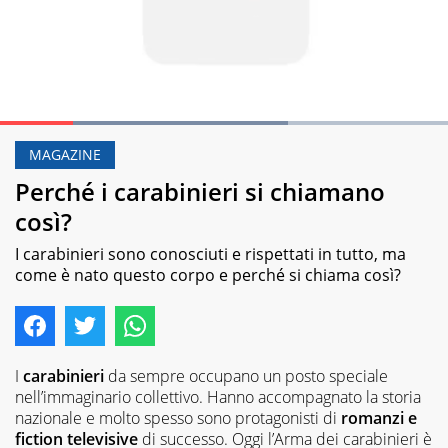
Loaded
:
64.34%
MAGAZINE
Pause
Unmute
Perché i carabinieri si chiamano
così?
I carabinieri sono conosciuti e rispettati in tutto, ma
come è nato questo corpo e perché si chiama così?
I
carabinieri
da sempre occupano un posto speciale
nell’immaginario collettivo. Hanno accompagnato la storia
nazionale e molto spesso sono protagonisti di
romanzi e
fiction televisive
di successo. Oggi l’Arma dei carabinieri è