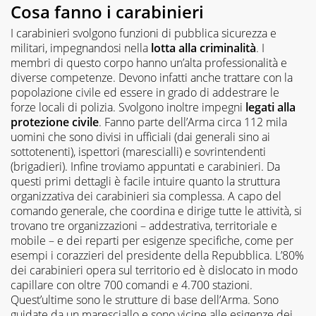
Cosa fanno i carabinieri
I carabinieri svolgono funzioni di pubblica sicurezza e
militari, impegnandosi nella
lotta alla criminalità
. I
membri di questo corpo hanno un’alta professionalità e
diverse competenze. Devono infatti anche trattare con la
popolazione civile ed essere in grado di addestrare le
forze locali di polizia. Svolgono inoltre impegni
legati alla
protezione civile
. Fanno parte dell’Arma circa 112 mila
uomini che sono divisi in ufficiali (dai generali sino ai
sottotenenti), ispettori (marescialli) e sovrintendenti
(brigadieri). Infine troviamo appuntati e carabinieri. Da
questi primi dettagli è facile intuire quanto la struttura
organizzativa dei carabinieri sia complessa. A capo del
comando generale, che coordina e dirige tutte le attività, si
trovano tre organizzazioni – addestrativa, territoriale e
mobile – e dei reparti per esigenze specifiche, come per
esempi i corazzieri del presidente della Repubblica. L’80%
dei carabinieri opera sul territorio ed è dislocato in modo
capillare con oltre 700 comandi e 4.700 stazioni.
Quest’ultime sono le strutture di base dell’Arma. Sono
guidate da un maresciallo e sono vicine alle esigenze dei