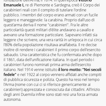
Emanuele I,
re di Piemonte e Sardegna, creò il Corpo dei
carabinieri reali con il compito di tutelare l’ordine
pubblico. I membri del corpo erano armati con un fucile
leggero e maneggevole: la carabina. Proprio dall’uso di
quest’arma deriva il nome "carabinieri". Fra le altre
particolarità questi militari d’élite andavano a cavallo e
avevano una formazione particolare. Sapevano infatti sia
leggere che scrivere, una vera rarità in un’epoca in cui circa
l’80% della popolazione risultava analfabeta. Il re decise
inoltre di rendere i carabinieri il primo corpo dell’esercito
sabaudo. Una caratteristica che fu confermata anche dopo
il 1861, data dell’unificazione italiana. In quel periodo i
carabinieri furono nominati prima arma dell’esercito
italiano. Nel 1914 venne istituito
il loro motto: "Nei secoli
fedele"
e nel 1922 al corpo vennero affidati anche compiti
di pubblica sicurezza e polizia. Questo ha reso nel tempo
l’Arma (nome con cui ci si riferisce genericamente ai
carabinieri) apprezzata e conosciuta dai cittadini. All’inizio
degli anni Duemila infine sono stati resi una forza armata
autonoma.