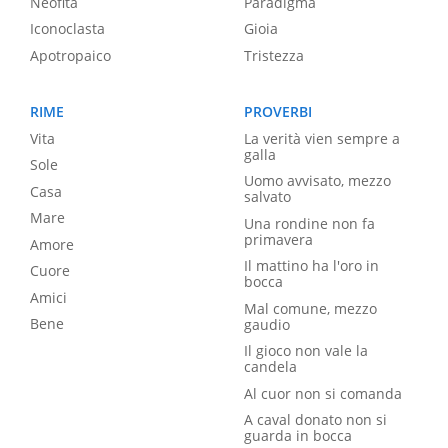
Neofita
Paradigma
Iconoclasta
Gioia
Apotropaico
Tristezza
RIME
PROVERBI
Vita
La verità vien sempre a
galla
Sole
Uomo avvisato, mezzo
Casa
salvato
Mare
Una rondine non fa
primavera
Amore
Il mattino ha l'oro in
Cuore
bocca
Amici
Mal comune, mezzo
Bene
gaudio
Il gioco non vale la
candela
Al cuor non si comanda
A caval donato non si
guarda in bocca