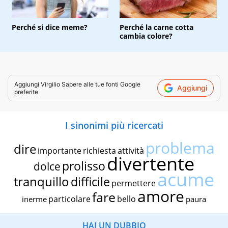
Perché si dice meme?
Perché la carne cotta
cambia colore?
Aggiungi
Virgilio Sapere
alle tue fonti Google
Aggiungi
preferite
I sinonimi più ricercati
problema
dire
importante
richiesta
attività
divertente
prolisso
dolce
acume
tranquillo
difficile
permettere
amore
fare
particolare
bello
inerme
paura
HAI UN DUBBIO