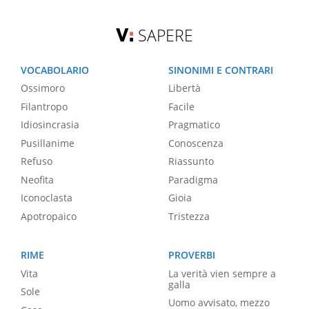
SAPERE
VOCABOLARIO
SINONIMI E CONTRARI
Ossimoro
Libertà
Filantropo
Facile
Idiosincrasia
Pragmatico
Pusillanime
Conoscenza
Refuso
Riassunto
Neofita
Paradigma
Iconoclasta
Gioia
Apotropaico
Tristezza
RIME
PROVERBI
Vita
La verità vien sempre a
galla
Sole
Uomo avvisato, mezzo