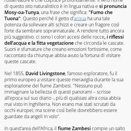
di questo sito naturalistico è in lingua nativa e
si pronuncia
Mosy-oa-Tunya
, una frase che significa:
"Fumo che
Tuona"
. Questo perché il getto d’
acqua
ha una tale
potenza da sollevare alti schizzi e creare un fragore così
forte da sembrare soprannaturale. A rendere tutto ancora
più suggestivo. ci sono i colori accesi delle rocce
, i riflessi
dell’acqua e la fitta vegetazione
che circonda le cascate.
Suoni e sfumature che creano emozioni fortissime, come
raccontato da chiunque abbia avuto la fortuna di visitare
queste cascate.
Nel 1855,
David Livingstone
, famoso esploratore, fu il
primo europeo a visitare queste meraviglia durante la sua
esplorazione del fiume Zambesi. "Nessuno può
immaginare la bellezza di questi panorami – scrisse
all’epoca sul suo diario -, più di qualsiasi altra cosa abbia
mai visto in Inghilterra. Non erano mai stati scrutati da
occhi europei; ma scene così belle dovrebbero essere
guardate da angeli in volo".
In quest’area dell’Africa, il
fiume Zambesi
compie un salto