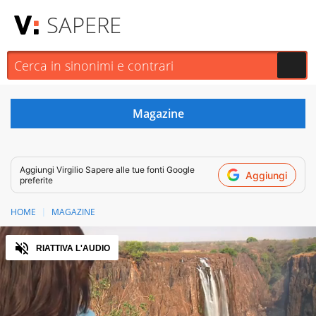
SAPERE
Aggiungi
Virgilio Sapere
alle tue fonti Google
Aggiungi
preferite
HOME
MAGAZINE
Audio
RIATTIVA L'AUDIO