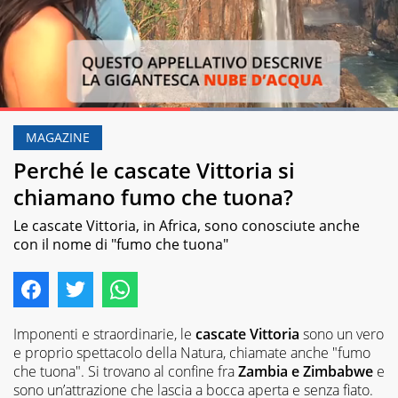
Loaded
:
100.00%
MAGAZINE
Pause
Unmute
Perché le cascate Vittoria si
chiamano fumo che tuona?
Le cascate Vittoria, in Africa, sono conosciute anche
con il nome di "fumo che tuona"
Imponenti e straordinarie, le
cascate Vittoria
sono un vero
e proprio spettacolo della Natura, chiamate anche "fumo
che tuona". Si trovano al confine fra
Zambia e Zimbabwe
e
sono un’attrazione che lascia a bocca aperta e senza fiato.