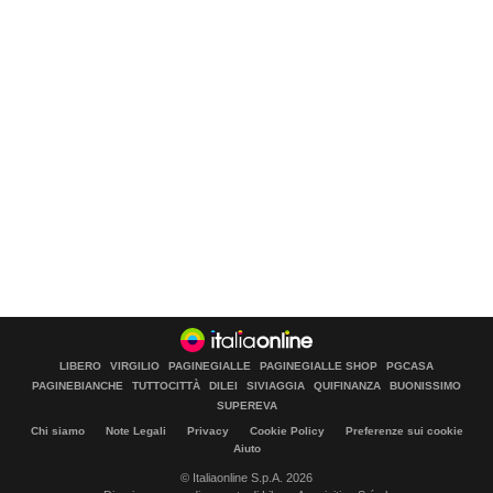
LIBERO
VIRGILIO
PAGINEGIALLE
PAGINEGIALLE SHOP
PGCASA
PAGINEBIANCHE
TUTTOCITTÀ
DILEI
SIVIAGGIA
QUIFINANZA
BUONISSIMO
SUPEREVA
Chi siamo
Note Legali
Privacy
Cookie Policy
Preferenze sui cookie
Aiuto
© Italiaonline S.p.A. 2026