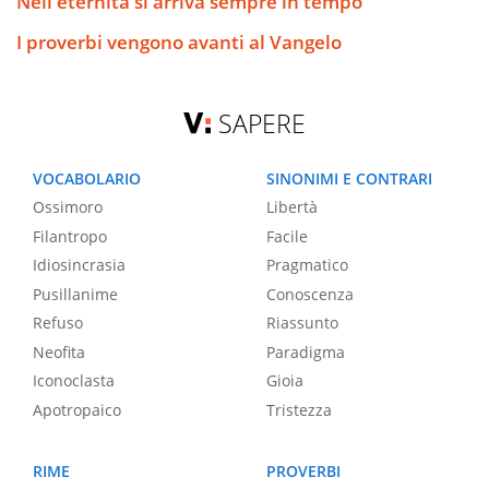
Nell'eternità si arriva sempre in tempo
I proverbi vengono avanti al Vangelo
SAPERE
VOCABOLARIO
SINONIMI E CONTRARI
Ossimoro
Libertà
Filantropo
Facile
Idiosincrasia
Pragmatico
Pusillanime
Conoscenza
Refuso
Riassunto
Neofita
Paradigma
Iconoclasta
Gioia
Apotropaico
Tristezza
RIME
PROVERBI