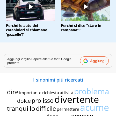
Perché le auto dei
Perché si dice “stare in
carabinieri si chiamano
campana”?
'gazzelle'?
Aggiungi
Virgilio Sapere
alle tue fonti Google
Aggiungi
preferite
I sinonimi più ricercati
problema
dire
importante
richiesta
attività
divertente
prolisso
dolce
acume
tranquillo
difficile
permettere
amore