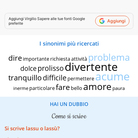
Aggiungi
Virgilio Sapere
alle tue fonti Google
Aggiungi
preferite
I sinonimi più ricercati
problema
dire
importante
richiesta
attività
divertente
prolisso
dolce
acume
tranquillo
difficile
permettere
amore
fare
particolare
bello
inerme
paura
HAI UN DUBBIO
come si scrive
Si scrive lassu o lassù?