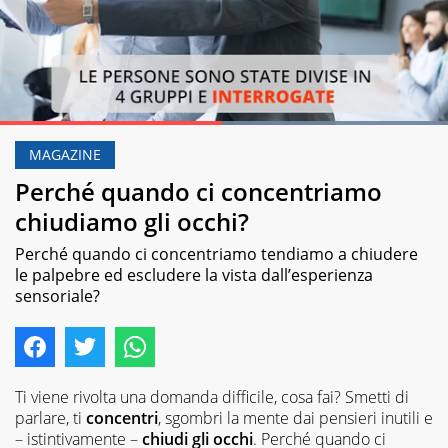
Loaded
:
100.00%
MAGAZINE
Pause
Unmute
Perché quando ci concentriamo
chiudiamo gli occhi?
Perché quando ci concentriamo tendiamo a chiudere
le palpebre ed escludere la vista dall’esperienza
sensoriale?
Ti viene rivolta una domanda difficile, cosa fai? Smetti di
parlare, ti
concentri
, sgombri la mente dai pensieri inutili e
– istintivamente –
chiudi gli occhi
. Perché quando ci