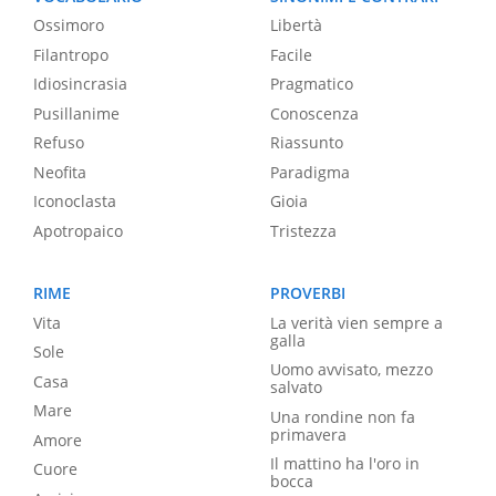
Ossimoro
Libertà
Filantropo
Facile
Idiosincrasia
Pragmatico
Pusillanime
Conoscenza
Refuso
Riassunto
Neofita
Paradigma
Iconoclasta
Gioia
Apotropaico
Tristezza
RIME
PROVERBI
Vita
La verità vien sempre a
galla
Sole
Uomo avvisato, mezzo
Casa
salvato
Mare
Una rondine non fa
primavera
Amore
Il mattino ha l'oro in
Cuore
bocca