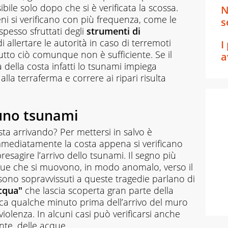
bile solo dopo che si è verificata la scossa.
N
ni si verificano con più frequenza, come le
s
pesso sfruttati degli
strumenti di
allertare le autorità in caso di terremoti
I
tto ciò comunque non è sufficiente. Se il
a
 della costa infatti lo tsunami impiega
la terraferma e correre ai ripari risulta
uno tsunami
a arrivando? Per mettersi in salvo è
ediatamente la costa appena si verificano
sagire l’arrivo dello tsunami. Il segno più
cque che si muovono, in modo anomalo, verso il
 sono sopravvissuti a queste tragedie parlano di
acqua"
che lascia scoperta gran parte della
fica qualche minuto prima dell’arrivo del muro
iolenza. In alcuni casi può verificarsi anche
nte, delle acque.