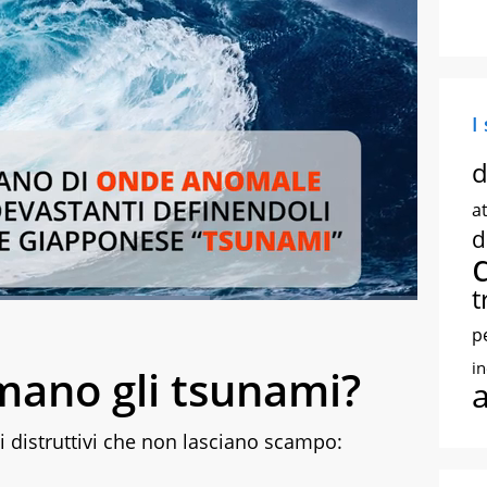
I
d
at
d
t
d
:
70.08%
creen
p
i
mano gli tsunami?
 distruttivi che non lasciano scampo: