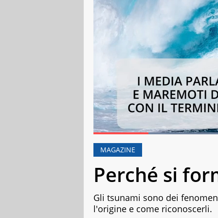
Loade
Current Time
0:17
Duration
1:39
Pause
Unmute
Fulls
MAGAZINE
Perché si for
Gli tsunami sono dei fenomeni
l'origine e come riconoscerli.