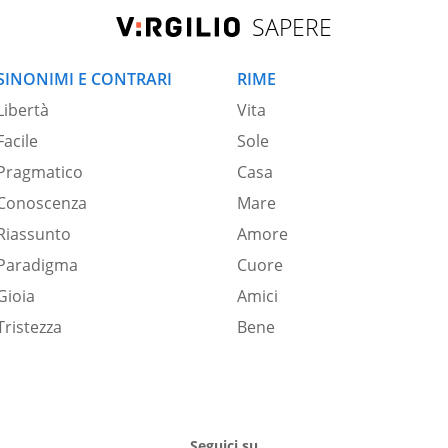
SAPERE
SINONIMI E CONTRARI
RIME
Libertà
Vita
Facile
Sole
Pragmatico
Casa
Conoscenza
Mare
Riassunto
Amore
Paradigma
Cuore
Gioia
Amici
Tristezza
Bene
Seguici su