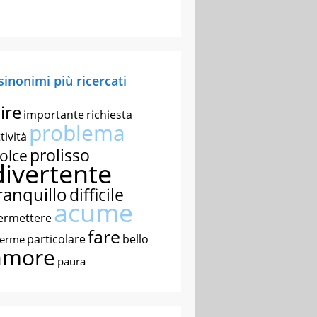
 sinonimi più ricercati
ire
importante
richiesta
problema
tività
prolisso
olce
divertente
ranquillo
difficile
acume
ermettere
fare
particolare
bello
nerme
amore
paura