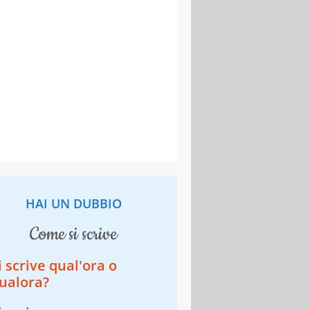
HAI UN DUBBIO
come si scrive
i scrive qual'ora o
ualora?