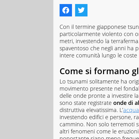
Con il termine giapponese tsu
particolarmente violento con o
metri, investendo la terraferm
spaventoso che negli anni ha p
intere comunità lungo le coste 
Come si formano gl
Lo tsunami solitamente ha ori
movimento presente nel fonda
delle onde pronte a investire la 
sono state registrate
onde di a
distruttiva elevatissima. L’
acqua
investendo edifici e persone, r
cammino. Non solo terremoti so
altri fenomeni come le eruzioni
nonostante siano meno frequen