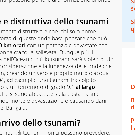
S
s
 e distruttiva dello tsunami
S
q
ente distruttivo e che, dal solo nome,
forza di queste onde basti pensare che può
00 km orari
con un potenziale devastate che
olonna d’acqua sollevata. Dunque più il
 nell’Oceano, più lo tsunami sarà violento. Un
considerazione è la lunghezza delle onde che
 km, creando un vero e proprio muro d’acqua
04, ad esempio, uno tsunami ha colpito
D
ito a un terremoto di grado 9.1
al largo
 che si sono abbattute sulla costa hanno
B
tando morte e devastazione e causando danni
d
del Bangala.
P
arrivo dello tsunami?
l
emoti, gli tsunami non si possono prevedere.