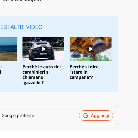
EDI ALTRI VIDEO
i
Perché le auto dei
Perché si dice
i
carabinieri si
“stare in
chiamano
campana”?
'gazzelle'?
i Google preferite
Aggiungi