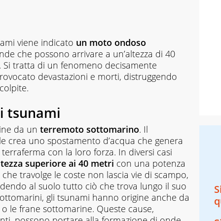
nami viene indicato
un moto ondoso
nde che possono arrivare a un’altezza di 40
a. Si tratta di un fenomeno decisamente
rovocato devastazioni e morti, distruggendo
colpite.
i tsunami
gine da un
terremoto sottomarino
. Il
le crea uno spostamento d’acqua che genera
terraferma con la loro forza. In diversi casi
ltezza superiore ai 40 metri
con una potenza
che travolge le coste non lascia vie di scampo,
adendo al suolo tutto ciò che trova lungo il suo
S
ttomarini, gli tsunami hanno origine anche da
q
 o le frane sottomarine. Queste cause,
ti, possono portare alla formazione di onde