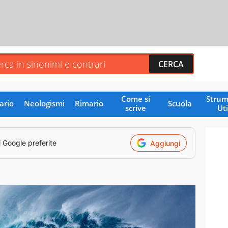
Come si
Strum
ario
Neologismi
Rimario
Scuola
scrive
Uti
i Google preferite
Aggiungi