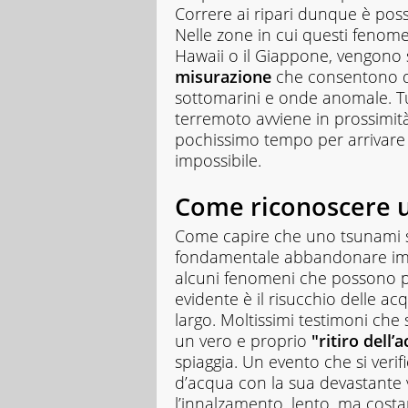
Correre ai ripari dunque è possi
Nelle zone in cui questi fenome
Hawaii o il Giappone, vengono s
misurazione
che consentono di 
sottomarini e onde anomale. Tu
terremoto avviene in prossimità
pochissimo tempo per arrivare al
impossibile.
Come riconoscere 
Come capire che uno tsunami st
fondamentale abbandonare imm
alcuni fenomeni che possono pre
evidente è il risucchio delle a
largo. Moltissimi testimoni che
un vero e proprio
"ritiro dell’
spiaggia. Un evento che si veri
d’acqua con la sua devastante v
l’innalzamento, lento, ma costa