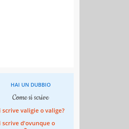
HAI UN DUBBIO
come si scrive
i scrive valigie o valige?
i scrive d'ovunque o