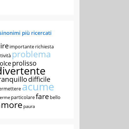
 sinonimi più ricercati
ire
importante
richiesta
problema
tività
prolisso
olce
divertente
ranquillo
difficile
acume
ermettere
fare
particolare
bello
nerme
amore
paura