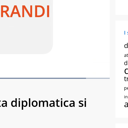
I
d
at
d
t
Loaded
:
87.06%
creen
p
i
ta diplomatica si