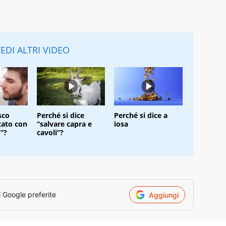
EDI ALTRI VIDEO
sco
Perché si dice
Perché si dice a
icato con
“salvare capra e
iosa
C”?
cavoli”?
i Google preferite
Aggiungi