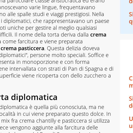
na particolare classe aristocratica ed erano
d
. Conoscevano varie lingue, frequentavano
S
 alle spalle studi e viaggi prestigiosi. Nella
e i diplomatici, che rappresentavano un paese
q
oti uniche per gestire al meglio qualsiasi
fficili. Il nome della torta deriva dalla
crema
ta come farcitura e viene preparata
crema pasticcera
. Questa delizia doveva
iplomatici", persone molto speciali. Soffice e
resenta in monoporzione e con forma
iene intervallata con strati di Pan di Spagna e di
uperficie viene ricoperta con dello zucchero a
C
m
orta diplomatica
S
d
a diplomatica è quella più conosciuta, ma ne
ocalità in cui viene preparato questo dolce. In
U
 mix fra crema chantilly e pasticcera si utilizza
u
ece vengono aggiunte alla farcitura delle