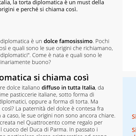
talia, la torta diplomatica è un must della
origini e perché si chiama così.
a diplomatica è un
dolce famosissimo
. Pochi
sì e quali sono le sue origini che richiamano,
"diplomatici". Come è nata e quali sono le
rdinariamente buono?
lomatica si chiama così
re dolce italiano
diffuso in tutta Italia
, da
me pasticcerie italiane, sotto forma di
diplomatici, oppure a forma di torta. Ma
 così? La paternità del dolce è contesa fra
n a caso, le sue origini non sono ancora chiare.
S
 creata nel Quattrocento come regalo per
l cuoco del Duca di Parma. In passato i
S