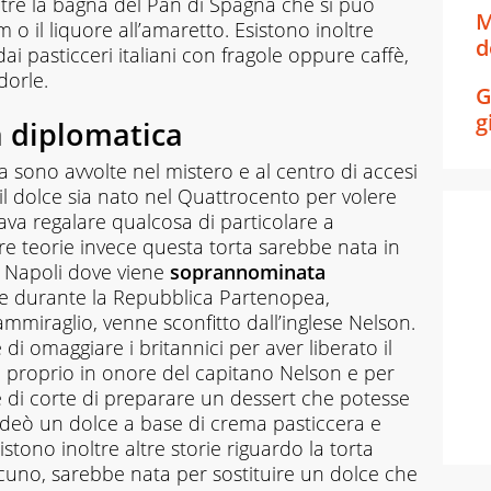
oltre la bagna del Pan di Spagna che si può
M
m o il liquore all’amaretto. Esistono inoltre
d
ai pasticceri italiani con fragole oppure caffè,
dorle.
G
g
ta diplomatica
ca sono avvolte nel mistero e al centro di accesi
e il dolce sia nato nel Quattrocento per volere
va regalare qualcosa di particolare a
re teorie invece questa torta sarebbe nata in
a Napoli dove viene
soprannominata
e durante la Repubblica Partenopea,
mmiraglio, venne sconfitto dall’inglese Nelson.
i omaggiare i britannici per aver liberato il
a proprio in onore del capitano Nelson e per
e di corte di preparare un dessert che potesse
deò un dolce a base di crema pasticcera e
tono inoltre altre storie riguardo la torta
uno, sarebbe nata per sostituire un dolce che