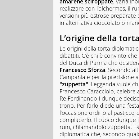
amarene sciroppate
. Varia in
realizzare con l’alchermes, il ru
versioni più estrose preparate d
in alternativa cioccolato o man
L’origine della tor
Le origini della torta diplomati
dibattiti. C’è chi è convinto ch
del Duca di Parma che desidera
Francesco Sforza
. Secondo alt
Campania e per la precisione 
"zuppetta"
. Leggenda vuole ch
Francesco Caracciolo, celebre a
Re Ferdinando I dunque decise d
trono. Per farlo diede una fest
l’occasione ordinò al pasticcer
compiacerlo. Il cuoco dunque i
rum, chiamandolo zuppetta. Esis
diplomatica che, secondo qualc