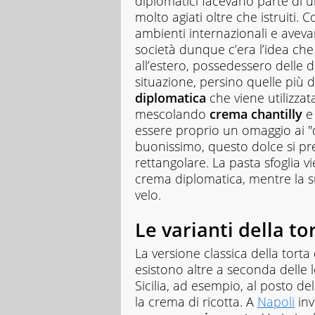
diplomatici facevano parte di u
molto agiati oltre che istruiti
ambienti internazionali e avevano
società dunque c’era l’idea ch
all’estero, possedessero delle d
situazione, persino quelle più di
diplomatica
che viene utilizza
mescolando
crema chantilly
e
essere proprio un omaggio ai "d
buonissimo, questo dolce si p
rettangolare. La pasta sfoglia v
crema diplomatica, mentre la s
velo.
Le varianti della t
La versione classica della tort
esistono altre a seconda delle l
Sicilia, ad esempio, al posto del
la crema di ricotta. A
Napoli
inv