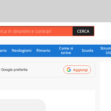
Come si
Strum
ario
Neologismi
Rimario
Scuola
scrive
Uti
i Google preferite
Aggiungi