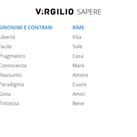
SAPERE
SINONIMI E CONTRARI
RIME
Libertà
Vita
Facile
Sole
Pragmatico
Casa
Conoscenza
Mare
Riassunto
Amore
Paradigma
Cuore
Gioia
Amici
Tristezza
Bene