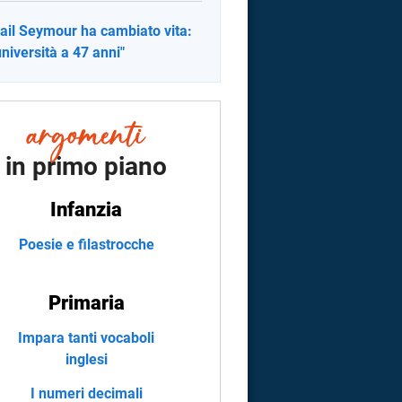
ail Seymour ha cambiato vita:
'università a 47 anni"
in primo piano
Infanzia
Poesie e filastrocche
Primaria
Impara tanti vocaboli
inglesi
I numeri decimali