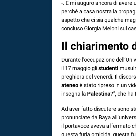
-. E mi auguro ancora di avere
perché a casa nostra la propaga
aspetto che ci sia qualche magi
concluso Giorgia Meloni sul caso
Il chiarimento 
Durante l’occupazione dell’Unive
il 17 maggio gli
studenti
musulm
preghiera del venerdì. Il disco
ateneo
è stato ripreso in un vid
insegna la
Palestina
?”, che ha 
Ad aver fatto discutere sono st
pronunciate da Baya all’universi
il portavoce aveva affermato che
questa furia omicida, questa fu