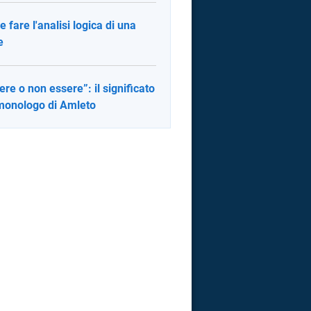
 fare l'analisi logica di una
e
ere o non essere”: il significato
monologo di Amleto