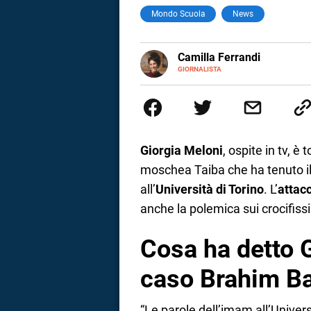
Mondo Scuola
News
a
correnze
E-
Camilla Ferrandi
MAIL
LINKEDIN
GIORNALISTA
Nata e cresciuta a Grosseto, so
Nel 2016 decido di trasformare l
più fermata. L’attualità è il mio
la mente.
Giorgia Meloni
, ospite in tv, è 
moschea Taiba che ha tenuto i
all’
Università di Torino
. L’
attac
anche la polemica sui crocifissi
Cosa ha detto 
caso Brahim B
“Le parole dell’imam all’Universi