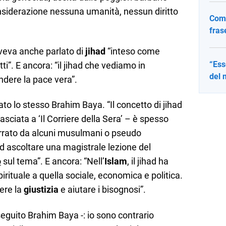
onsiderazione nessuna umanità, nessun diritto
Come
fras
aveva anche parlato di
jihad
“inteso come
“Ess
tti”. E ancora: “il jihad che vediamo in
del 
ndere la pace vera”.
ato lo stesso Brahim Baya. “Il concetto di jihad
lasciata a ‘Il Corriere della Sera’ – è spesso
 errato da alcuni musulmani o pseudo
d ascoltare una magistrale lezione del
o
sul tema”. E ancora: “Nell’
Islam
, il jihad ha
irituale a quella sociale, economica e politica.
ere la
giustizia
e aiutare i bisognosi”.
eguito Brahim Baya -: io sono contrario