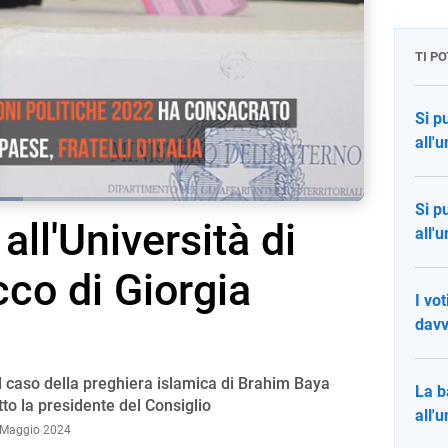
TI P
Si p
all'
Si p
ll'Università di
screen
all'
acco di Giorgia
I vo
davv
ul caso della preghiera islamica di Brahim Baya
La b
tto la presidente del Consiglio
all'
 Maggio 2024