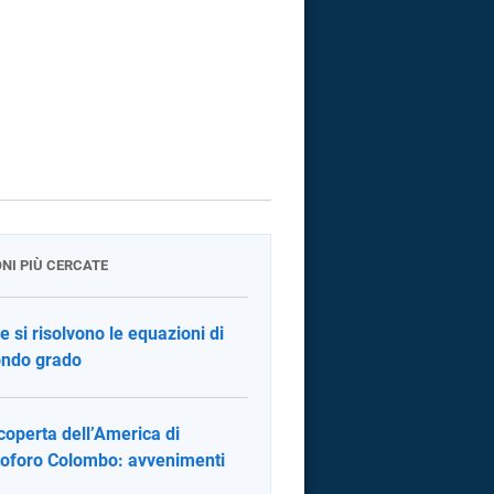
ONI PIÙ CERCATE
 si risolvono le equazioni di
ndo grado
coperta dell’America di
toforo Colombo: avvenimenti