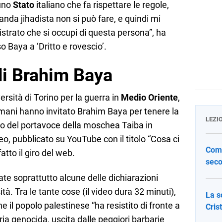
 uno
Stato
italiano che fa rispettare le regole,
nda jihadista non si può fare, e quindi mi
strato che si occupi di questa persona”, ha
 Baya a ‘Dritto e rovescio’.
di Brahim Baya
rsità di Torino per la guerra in
Medio Oriente
,
ani hanno invitato Brahim Baya per tenere la
LEZI
rso del portavoce della moschea Taiba in
eo, pubblicato su YouTube con il titolo “Cosa ci
Come
fatto il giro del web.
seco
ate soprattutto alcune delle dichiarazioni
tà. Tra le tante cose (il video dura 32 minuti),
La s
 il popolo palestinese “ha resistito di fronte a
Cris
ria genocida, uscita dalle peggiori barbarie