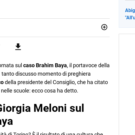
Abig
"All
no una giornalista pubblicista laureata in Scienze politiche.
a passione per la scrittura in un lavoro, e da lì non mi sono
 pane quotidiano, i libri la mia via per evadere e viaggiare con
tornata sul
caso Brahim Baya
, il portavoce della
l tanto discusso momento di preghiera
co
della presidente del Consiglio, che ha citato
 nelle scuole: ecco cosa ha detto.
Giorgia Meloni sul
aya
tà di Torino? È il risultato di una cultura che