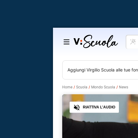
Cosa
Salta
vuoi
al
impar
contenuto
Aggiungi
Virgilio Scuola
alle tue fon
Home
Scuola
Mondo Scuola
News
Audio
RIATTIVA L'AUDIO