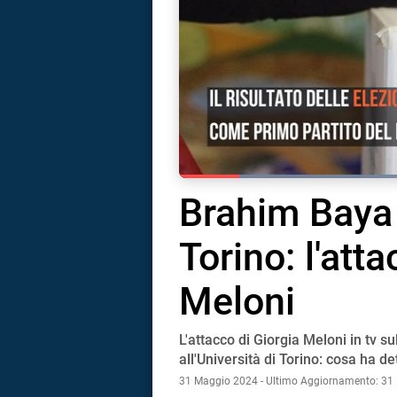
Loaded
:
44.15%
Current Time
0:17
Duration
2:37
Brahim Baya a
Pause
Unmute
Full
Torino: l'att
Meloni
L'attacco di Giorgia Meloni in tv s
i
all'Università di Torino: cosa ha de
31 Maggio 2024 - Ultimo Aggiornamento: 31
tografico