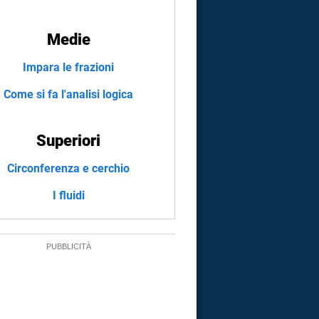
Medie
Impara le frazioni
Come si fa l'analisi logica
Superiori
Circonferenza e cerchio
I fluidi