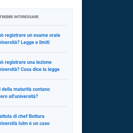
OTREBBE INTERESSARE
uò registrare un esame orale
università? Legge e limiti
uò registrare una lezione
università? Cosa dice la legge
ti della maturità contano
ero all'università?
attuta di chef Bottura
università Iulm è un caso