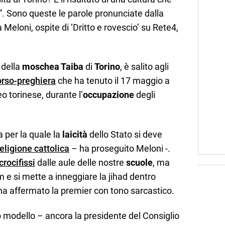
 Sono queste le parole pronunciate dalla
 Meloni, ospite di ‘Dritto e rovescio’ su Rete4,
 della
moschea Taiba
di
Torino
, è salito agli
orso-preghiera
che ha tenuto il 17 maggio a
eo torinese, durante l’
occupazione
degli
 per la quale la
laicità
dello Stato si deve
religione cattolica
– ha proseguito Meloni -.
crocifissi
dalle aule delle nostre
scuole
, ma
m e si mette a inneggiare la jihad dentro
 ha affermato la premier con tono sarcastico.
o modello – ancora la presidente del Consiglio