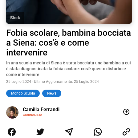
iStock
Fobia scolare, bambina bocciata
a Siena: cos'è e come
intervenire
In una scuola media di Siena è stata bocciata una bambina a cui
è stata diagnosticata la fobia scolare: cos'è questo disturbo e
come intervenire
25 Luglio 2024 - Ultimo Aggiornamento: 25 Luglio 2024
Mondo Scuola
News
E-
Camilla Ferrandi
MAIL
LINKEDIN
GIORNALISTA
Nata e cresciuta a Grosseto, sono una giornalista
pubblicista laureata in Scienze politiche. Nel 2016 decido
di trasformare la passione per la scrittura in un lavoro, e
da lì non mi sono più fermata. L’attualità è il mio pane