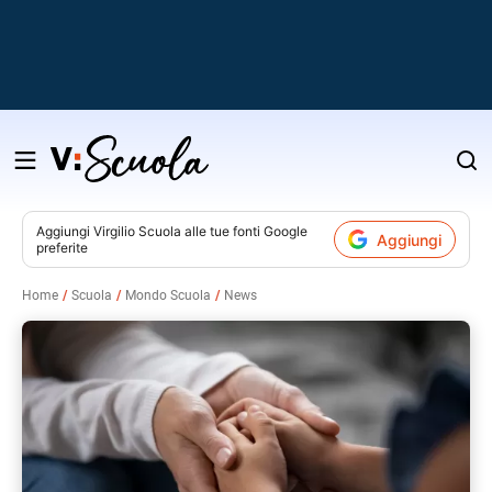
Salta
al
contenuto
Aggiungi
Virgilio Scuola
alle tue fonti Google
Aggiungi
preferite
v
Home
Scuola
Mondo Scuola
News
i