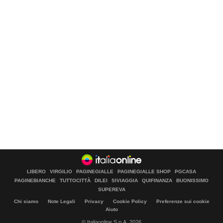
LIBERO
VIRGILIO
PAGINEGIALLE
PAGINEGIALLE SHOP
PGCASA
PAGINEBIANCHE
TUTTOCITTÀ
DILEI
SIVIAGGIA
QUIFINANZA
BUONISSIMO
SUPEREVA
Chi siamo
Note Legali
Privacy
Cookie Policy
Preferenze sui cookie
Aiuto
© Italiaonline S.p.A. 2026