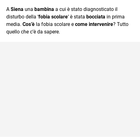
quotidiano, i libri la mia via per evadere e viaggiare con la
A
Siena
una
bambina
a cui è stato diagnosticato il
mente.
disturbo della ‘
fobia scolare
‘ è stata
bocciata
in prima
media.
Cos’è
la fobia scolare e
come intervenire
? Tutto
quello che c’è da sapere.