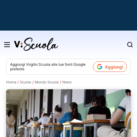
Salta
al
contenuto
Aggiungi
Virgilio Scuola
alle tue fonti Google
Aggiungi
preferite
v
Home
Scuola
Mondo Scuola
News
i