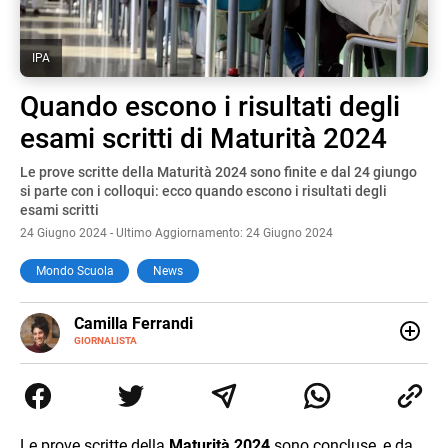
IPA
Quando escono i risultati degli
esami scritti di Maturità 2024
Le prove scritte della Maturità 2024 sono finite e dal 24 giungo
si parte con i colloqui: ecco quando escono i risultati degli
esami scritti
24 Giugno 2024 - Ultimo Aggiornamento: 24 Giugno 2024
Mondo Scuola
News
E-
Camilla Ferrandi
MAIL
LINKEDIN
GIORNALISTA
Nata e cresciuta a Grosseto, sono una giornalista
pubblicista laureata in Scienze politiche. Nel 2016 decido
di trasformare la passione per la scrittura in un lavoro, e
da lì non mi sono più fermata. L’attualità è il mio pane
quotidiano, i libri la mia via per evadere e viaggiare con la
Le prove scritte della
Maturità 2024
sono concluse, e da