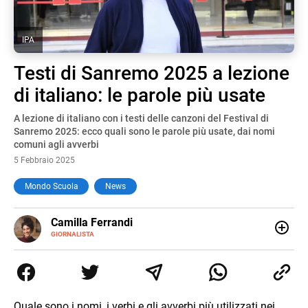
IPA
Testi di Sanremo 2025 a lezione
di italiano: le parole più usate
A lezione di italiano con i testi delle canzoni del Festival di
Sanremo 2025: ecco quali sono le parole più usate, dai nomi
comuni agli avverbi
5 Febbraio 2025
Mondo Scuola
News
E-
Camilla Ferrandi
MAIL
LINKEDIN
GIORNALISTA
Nata e cresciuta a Grosseto, sono una giornalista
pubblicista laureata in Scienze politiche. Nel 2016 decido
di trasformare la passione per la scrittura in un lavoro, e
da lì non mi sono più fermata. L’attualità è il mio pane
quotidiano, i libri la mia via per evadere e viaggiare con la
Quale sono i nomi, i verbi e gli avverbi più utilizzati nei