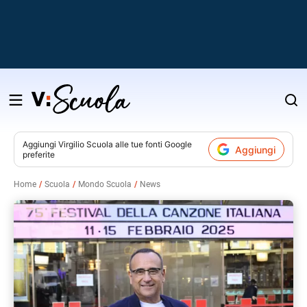
Salta
al
contenuto
Aggiungi
Virgilio Scuola
alle tue fonti Google
Aggiungi
preferite
v
Home
Scuola
Mondo Scuola
News
i