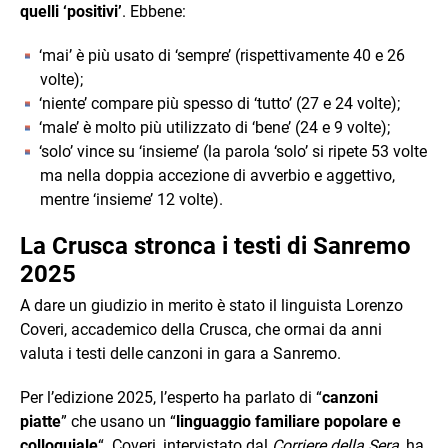
quelli ‘positivi’
. Ebbene:
‘mai’ è più usato di ‘sempre’ (rispettivamente 40 e 26
volte);
‘niente’ compare più spesso di ‘tutto’ (27 e 24 volte);
‘male’ è molto più utilizzato di ‘bene’ (24 e 9 volte);
‘solo’ vince su ‘insieme’ (la parola ‘solo’ si ripete 53 volte
ma nella doppia accezione di avverbio e aggettivo,
mentre ‘insieme’ 12 volte).
La Crusca stronca i testi di Sanremo
2025
A dare un giudizio in merito è stato il linguista Lorenzo
Coveri, accademico della Crusca, che ormai da anni
valuta i testi delle canzoni in gara a Sanremo.
Per l’edizione 2025, l’esperto ha parlato di “
canzoni
piatte
” che usano un “
linguaggio familiare popolare e
colloquiale
“. Coveri, intervistato dal
Corriere della Sera
, ha