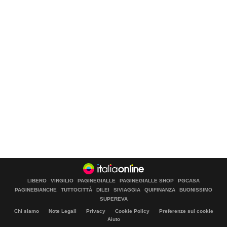
LIBERO
VIRGILIO
PAGINEGIALLE
PAGINEGIALLE SHOP
PGCASA
PAGINEBIANCHE
TUTTOCITTÀ
DILEI
SIVIAGGIA
QUIFINANZA
BUONISSIMO
SUPEREVA
Chi siamo
Note Legali
Privacy
Cookie Policy
Preferenze sui cookie
Aiuto