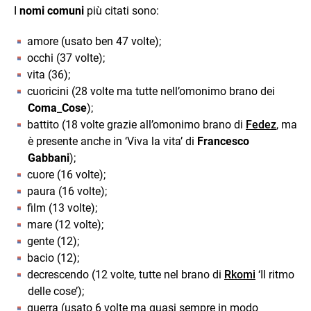
I
nomi comuni
più citati sono:
amore (usato ben 47 volte);
occhi (37 volte);
vita (36);
cuoricini (28 volte ma tutte nell’omonimo brano dei
Coma_Cose
);
battito (18 volte grazie all’omonimo brano di
Fedez
, ma
è presente anche in ‘Viva la vita’ di
Francesco
Gabbani
);
cuore (16 volte);
paura (16 volte);
film (13 volte);
mare (12 volte);
gente (12);
bacio (12);
decrescendo (12 volte, tutte nel brano di
Rkomi
‘Il ritmo
delle cose’);
guerra (usato 6 volte ma quasi sempre in modo