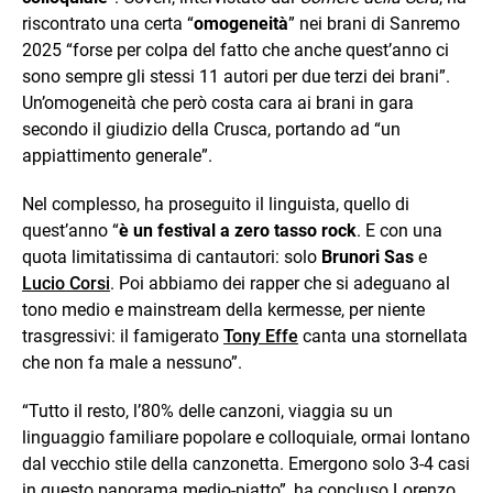
riscontrato una certa “
omogeneità
” nei brani di Sanremo
2025 “forse per colpa del fatto che anche quest’anno ci
sono sempre gli stessi 11 autori per due terzi dei brani”.
Un’omogeneità che però costa cara ai brani in gara
secondo il giudizio della Crusca, portando ad “un
appiattimento generale”.
Nel complesso, ha proseguito il linguista, quello di
quest’anno “
è un festival a zero tasso rock
. E con una
quota limitatissima di cantautori: solo
Brunori Sas
e
Lucio Corsi
. Poi abbiamo dei rapper che si adeguano al
tono medio e mainstream della kermesse, per niente
trasgressivi: il famigerato
Tony Effe
canta una stornellata
che non fa male a nessuno”.
“Tutto il resto, l’80% delle canzoni, viaggia su un
linguaggio familiare popolare e colloquiale, ormai lontano
dal vecchio stile della canzonetta. Emergono solo 3-4 casi
in questo panorama medio-piatto”, ha concluso Lorenzo