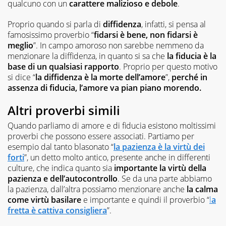
qualcuno con un
carattere malizioso e debole
.
Proprio quando si parla di
diffidenza
, infatti, si pensa al
famosissimo proverbio “
fidarsi è bene, non fidarsi è
meglio
”. In campo amoroso non sarebbe nemmeno da
menzionare la diffidenza, in quanto si sa che
la fiducia è la
base di un qualsiasi rapporto
. Proprio per questo motivo
si dice “
la diffidenza è la morte dell’amore
”,
perché in
assenza di fiducia, l’amore va pian piano morendo.
Altri proverbi simili
Quando parliamo di amore e di fiducia esistono moltissimi
proverbi che possono essere associati. Partiamo per
esempio dal tanto blasonato “
la pazienza è la virtù dei
forti
”, un detto molto antico, presente anche in differenti
culture, che indica quanto sia
importante la virtù della
pazienza e dell’autocontrollo
. Se da una parte abbiamo
la pazienza, dall’altra possiamo menzionare anche
la calma
come virtù basilare
e importante e quindi il proverbio “
l
a
fretta è cattiva consigliera
”.