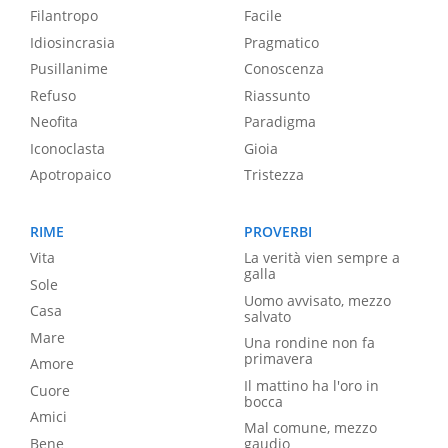
Filantropo
Facile
Idiosincrasia
Pragmatico
Pusillanime
Conoscenza
Refuso
Riassunto
Neofita
Paradigma
Iconoclasta
Gioia
Apotropaico
Tristezza
RIME
PROVERBI
Vita
La verità vien sempre a
galla
Sole
Uomo avvisato, mezzo
Casa
salvato
Mare
Una rondine non fa
primavera
Amore
Il mattino ha l'oro in
Cuore
bocca
Amici
Mal comune, mezzo
Bene
gaudio