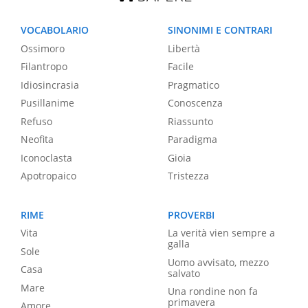
VOCABOLARIO
SINONIMI E CONTRARI
Ossimoro
Libertà
Filantropo
Facile
Idiosincrasia
Pragmatico
Pusillanime
Conoscenza
Refuso
Riassunto
Neofita
Paradigma
Iconoclasta
Gioia
Apotropaico
Tristezza
RIME
PROVERBI
Vita
La verità vien sempre a
galla
Sole
Uomo avvisato, mezzo
Casa
salvato
Mare
Una rondine non fa
primavera
Amore