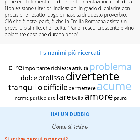
pane era l'elemento cardine dell'alimentazione contadina.
Non esistono ulteriori indicazioni in grado di chiarire con
precisione l'esatto luogo di nascita di questo proverbio.
Ciò che è noto, però, è che in Emilia Romagna esiste un
proverbio simile, che recita: "Pane fresco, crescente e vino
dolce: tre cose che durano poco".
I sinonimi più ricercati
problema
dire
importante
richiesta
attività
divertente
prolisso
dolce
acume
tranquillo
difficile
permettere
amore
fare
particolare
bello
inerme
paura
HAI UN DUBBIO
come si scrive
Si scrive percui o per cui?