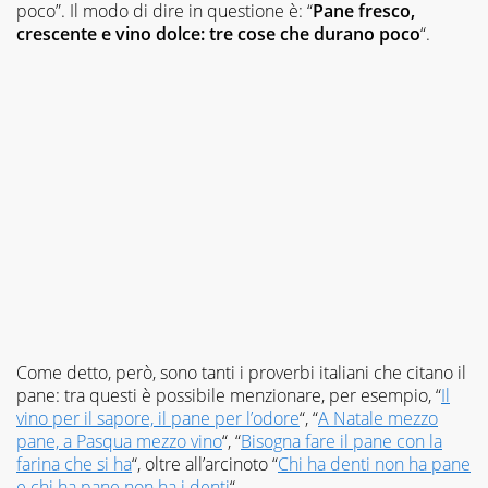
poco”. Il modo di dire in questione è: “
Pane fresco,
crescente e vino dolce: tre cose che durano poco
“.
Come detto, però, sono tanti i proverbi italiani che citano il
pane: tra questi è possibile menzionare, per esempio, “
Il
vino per il sapore, il pane per l’odore
“, “
A Natale mezzo
pane, a Pasqua mezzo vino
“, “
Bisogna fare il pane con la
farina che si ha
“, oltre all’arcinoto “
Chi ha denti non ha pane
e chi ha pane non ha i denti
“.