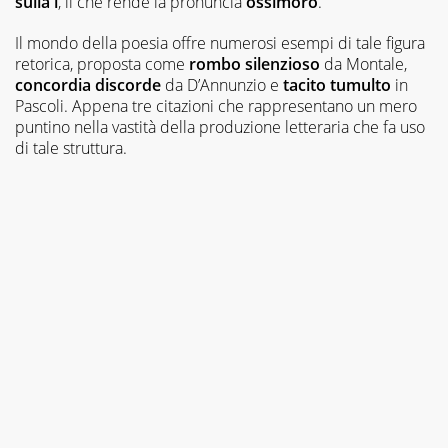
sulla i
, il che rende la pronuncia
ossìmoro
.
Il mondo della poesia offre numerosi esempi di tale figura
retorica, proposta come
rombo silenzioso
da Montale,
concordia
discorde
da D’Annunzio e
tacito
tumulto
in
Pascoli. Appena tre citazioni che rappresentano un mero
puntino nella vastità della produzione letteraria che fa uso
di tale struttura.