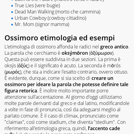
True Lies
(vere bugie)
Dead Man Walking
(morto che cammina)
Urban Cowboy
(cowboy cittadino)
Mr. Mom
(signor mamma)
Ossimoro etimologia ed esempi
L’etimologia di ossimoro affonda le radici nel
greco antico
.
La parola che cerchiamo è
oksýmōron
(ὀξύμωρον).
Questa può essere suddivisa in due sezioni. La prima è
oksýs (ὀξύς) e il significato è acuto. La seconda è mōrós
(μωρός), che sta a indicare l’esatto contrario, ovvero ottuso.
È evidente, dunque, come si sia scelto di
creare un
ossimoro per ideare la parola che potesse definire tale
figura retorica
. È inoltre molto importante porre
attenzione sull’accentazione. Al giorno d’oggi utilizziamo
molte parole derivanti dal greco e dal latino, modificandole
a volte in fase di pronuncia, così da adeguarsi meglio al
parlato comune. È il caso di climax, pronunciato come
"claimax", così come stadium, che diventa "stedium". Con
riferimento all’etimologia greca, quindi,
l’accento cade