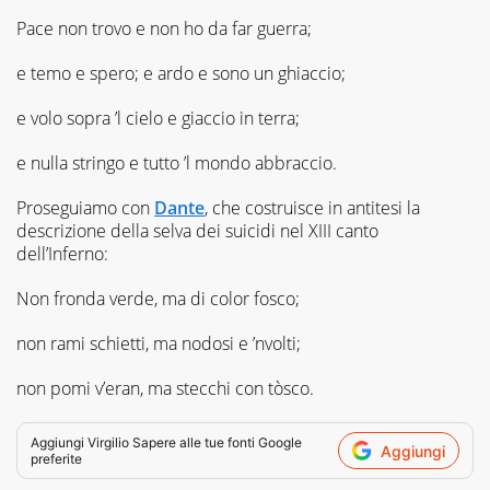
Pace non trovo e non ho da far guerra;
e temo e spero; e ardo e sono un ghiaccio;
e volo sopra ’l cielo e giaccio in terra;
e nulla stringo e tutto ’l mondo abbraccio.
Proseguiamo con
Dante
, che costruisce in antitesi la
descrizione della selva dei suicidi nel XIII canto
dell’
Inferno
:
Non fronda verde, ma di color fosco;
non rami schietti, ma nodosi e ’nvolti;
non pomi v’eran, ma stecchi con tòsco.
Aggiungi
Virgilio Sapere
alle tue fonti Google
Aggiungi
preferite