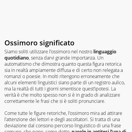
prima
persona.
Non
mi
fermo
mai
alle
apparenze,
Ossimoro significato
così
come
Siamo soliti utilizzare l’ossimoro nel nostro
linguaggio
alla
quotidiano
, senza darvi grande importanza. Un
prima
automatismo che dimostra quanto questa figura retorica
risposta,
sia in realtà ampiamente diffusa e di certo non relegata a
nel
romanzi o poesie. In molti ritengono erroneamente che
lavoro
alcuni elementi linguistici siano parte di un registro aulico,
come
ma la realtà di tutti i giorni smentisce quest’ipotesi. La
nella
verità è che molto spesso non si è in grado di analizzare
vita.
correttamente le frasi che si è soliti pronunciare.
Come tutte le figure retoriche, l’ossimoro mira ad attirare
l’attenzione dei lettori e degli ascoltatori. Si tratta di una
deviazione dal consono percorso linguistico di una frase
comune, che pone, come detto,
parole in antitesi l’una di