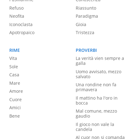
Refuso
Riassunto
Neofita
Paradigma
Iconoclasta
Gioia
Apotropaico
Tristezza
RIME
PROVERBI
Vita
La verità vien sempre a
galla
Sole
Uomo avvisato, mezzo
Casa
salvato
Mare
Una rondine non fa
primavera
Amore
Il mattino ha l'oro in
Cuore
bocca
Amici
Mal comune, mezzo
Bene
gaudio
Il gioco non vale la
candela
Al cuor non si comanda