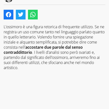
E-
Giornalista
MAIL
pubblicista
LINKEDIN
ed
INSTAGRAM
esperto
Copywriter,
amante
L’ossimoro è una figura retorica di frequente utilizzo. Se ne
della
registra un uso comune tanto nel linguaggio parlato quanto
scrittura
in quello letterario. Volendo fornire una spiegazione
in
iniziale e alquanto semplificata, si potrebbe dire come
tutti
consista nell’
accostare due parole dal senso
i
contraddittorio
. I livelli d’analisi sono però svariati e,
suoi
partendo dal significato dell’ossimoro, arriveremo fino ai
aspetti.
suoi differenti utilizzi, che sfociano anche nel mondo
Curioso
artistico.
per
natura,
adoro
scoprire
cose
nuove
e
sperimentarle
in