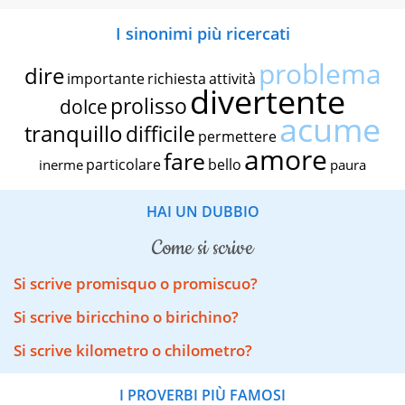
I sinonimi più ricercati
problema
dire
importante
richiesta
attività
divertente
prolisso
dolce
acume
tranquillo
difficile
permettere
amore
fare
particolare
bello
inerme
paura
HAI UN DUBBIO
come si scrive
Si scrive promisquo o promiscuo?
Si scrive biricchino o birichino?
Si scrive kilometro o chilometro?
I PROVERBI PIÙ FAMOSI