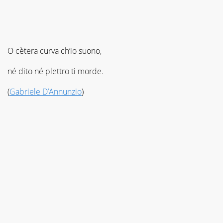
O cètera curva ch’io suono,
né dito né plettro ti morde.
(
Gabriele D’Annunzio
)