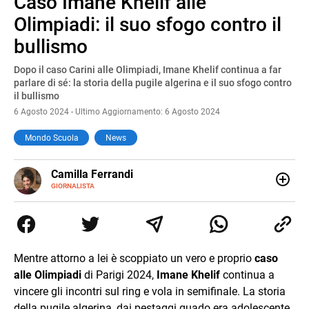
Caso Imane Khelif alle
Pause
Unmute
Olimpiadi: il suo sfogo contro il
bullismo
Dopo il caso Carini alle Olimpiadi, Imane Khelif continua a far
parlare di sé: la storia della pugile algerina e il suo sfogo contro
il bullismo
6 Agosto 2024 - Ultimo Aggiornamento: 6 Agosto 2024
Mondo Scuola
News
E-
Camilla Ferrandi
MAIL
LINKEDIN
GIORNALISTA
Nata e cresciuta a Grosseto, sono una giornalista
pubblicista laureata in Scienze politiche. Nel 2016 decido
di trasformare la passione per la scrittura in un lavoro, e
da lì non mi sono più fermata. L’attualità è il mio pane
quotidiano, i libri la mia via per evadere e viaggiare con la
Mentre attorno a lei è scoppiato un vero e proprio
caso
mente.
alle Olimpiadi
di Parigi 2024,
Imane Khelif
continua a
vincere gli incontri sul ring e vola in semifinale. La storia
della pugile algerina, dai pestaggi quado era adolescente