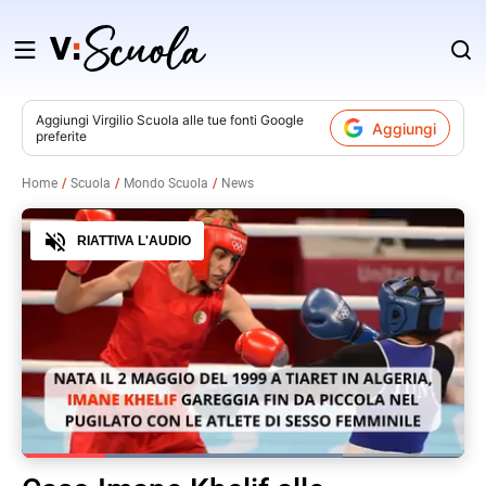
Salta
al
contenuto
Aggiungi
Virgilio Scuola
alle tue fonti Google
Aggiungi
preferite
v
Home
Scuola
Mondo Scuola
News
i
Audio
RIATTIVA L'AUDIO
Loaded
:
72.56%