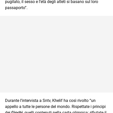
pugilato, il sesso e l’età degli atleti si basano sul loro
passaporto”.
Durante l’intervista a Sntv, Khelif ha così rivolto “un
appello a tutte le persone del mondo. Rispettate i principi
dei
Giochi
, quelli contenuti nella carta olimpica: rifiutate il