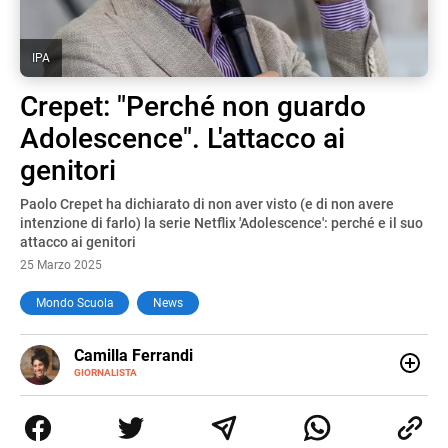
IPA
Crepet: "Perché non guardo
Adolescence". L'attacco ai
genitori
Paolo Crepet ha dichiarato di non aver visto (e di non avere
intenzione di farlo) la serie Netflix 'Adolescence': perché e il suo
attacco ai genitori
25 Marzo 2025
Mondo Scuola
News
E-
Camilla Ferrandi
MAIL
LINKEDIN
GIORNALISTA
Nata e cresciuta a Grosseto, sono una giornalista
pubblicista laureata in Scienze politiche. Nel 2016 decido
di trasformare la passione per la scrittura in un lavoro, e
da lì non mi sono più fermata. L’attualità è il mio pane