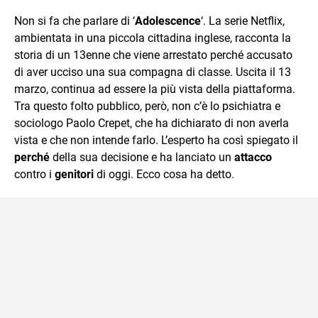
quotidiano, i libri la mia via per evadere e viaggiare con la
Non si fa che parlare di ‘
Adolescence
‘. La serie Netflix,
mente.
ambientata in una piccola cittadina inglese, racconta la
storia di un 13enne che viene arrestato perché accusato
di aver ucciso una sua compagna di classe. Uscita il 13
marzo, continua ad essere la più vista della piattaforma.
Tra questo folto pubblico, però, non c’è lo psichiatra e
sociologo Paolo Crepet, che ha dichiarato di non averla
vista e che non intende farlo. L’esperto ha così spiegato il
perché
della sua decisione e ha lanciato un
attacco
contro i
genitori
di oggi. Ecco cosa ha detto.