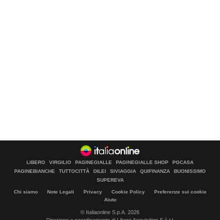
LIBERO
VIRGILIO
PAGINEGIALLE
PAGINEGIALLE SHOP
PGCASA
PAGINEBIANCHE
TUTTOCITTÀ
DILEI
SIVIAGGIA
QUIFINANZA
BUONISSIMO
SUPEREVA
Chi siamo
Note Legali
Privacy
Cookie Policy
Preferenze sui cookie
Aiuto
© Italiaonline S.p.A. 2026