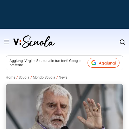
Salta
al
contenuto
Aggiungi
Virgilio Scuola
alle tue fonti Google
Aggiungi
preferite
v
Home
Scuola
Mondo Scuola
News
i