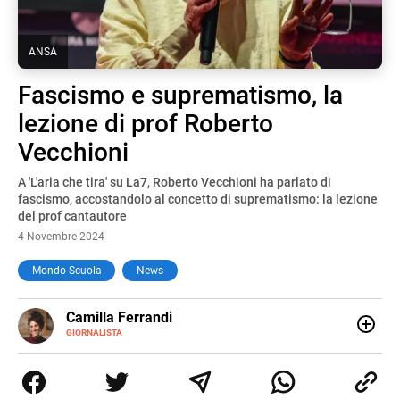
ANSA
Fascismo e suprematismo, la
lezione di prof Roberto
Vecchioni
A 'L'aria che tira' su La7, Roberto Vecchioni ha parlato di
fascismo, accostandolo al concetto di suprematismo: la lezione
del prof cantautore
4 Novembre 2024
Mondo Scuola
News
E-
Camilla Ferrandi
MAIL
LINKEDIN
GIORNALISTA
Nata e cresciuta a Grosseto, sono una giornalista
pubblicista laureata in Scienze politiche. Nel 2016 decido
di trasformare la passione per la scrittura in un lavoro, e
da lì non mi sono più fermata. L’attualità è il mio pane