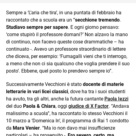
Sempre a ‘L’aria che tira’, in una puntata di febbraio ha
raccontato che a scuola era un “
secchione tremendo
.
Studiavo sempre per sapere
. E ogni giorno pensavo:
‘come stupirò il professore domani?’ Non alzavo la mano
di continuo, non facevo queste cose drammatiche – ha
continuato -. Avevo un professore straordinario di lettere
che diceva, per esempio: ‘Fumagalli vieni che ti interrogo,
a meno che non ci sia qualcuno che voglia prendere il suo
posto’. Ebbene, quel posto lo prendevo sempre io”.
Successivamente Vecchioni è stato
docente di materie
letterarie in vari licei classici
, dove ha tra i suoi studenti
ha avuto, tra gli altri, anche la futura cantante
Paola Iezzi
del duo
Paola & Chiara
, oggi
giudice di X Factor
. “Andava
malissimo a scuola”, ha raccontato lo stesso Vecchioni il
10 marzo a ‘Domenica In’, il programma di Rai 1 condotto
da
Mara Venier
. “Ma io non davo mai insufficienze
particolari – ha proseguito -.
Ero severo, certo, ma