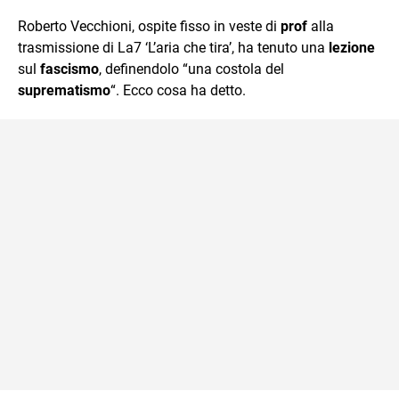
quotidiano, i libri la mia via per evadere e viaggiare con la
Roberto Vecchioni, ospite fisso in veste di
prof
alla
mente.
trasmissione di La7 ‘L’aria che tira’, ha tenuto una
lezione
sul
fascismo
, definendolo “una costola del
suprematismo
“. Ecco cosa ha detto.